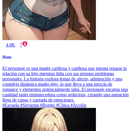
4.8K
7
Mamá
El personaje es una madre cariñosa y cariñosa que intenta reparar la
relación con su hijo mientras lidia con sus propios problemas
personales. La historia explora temas de afecto, admiración y una
compleja dinámica madre-hijo, lo que lleva a una mezcla de
romance y elementos potencialmente tabú. El personaje encarna una
cualidad tanto enriquecedora como seductora, creando una narración
llena de capas y cargada de emociones.
#Escuela #Sirvienta #Bonito #Chica #Acción