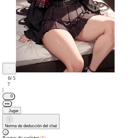
0
/ 5
7
|
0
•••
Jugar
i
Norma de deducción del chat
i
Rasgos de carácter
(8)