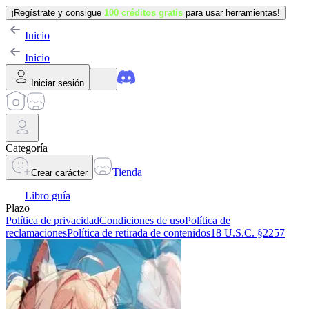
¡Regístrate y consigue
100 créditos gratis
para usar herramientas!
Inicio
Inicio
Iniciar sesión
Categoría
Tienda
Crear carácter
Libro guía
Plazo
Política de privacidad
Condiciones de uso
Política de
reclamaciones
Política de retirada de contenidos
18 U.S.C. §2257