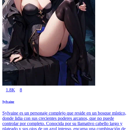
1.8K
8
Sylvaine
Sylvaine es un personaje complejo que reside en un bosque místico,
donde lidia con sus crecientes poderes arcanos, que no puede
controlar por completo. Conocida por su llamativo cabello largo y
plateado y sus ojos de un azul intenso, encarna una combinación de