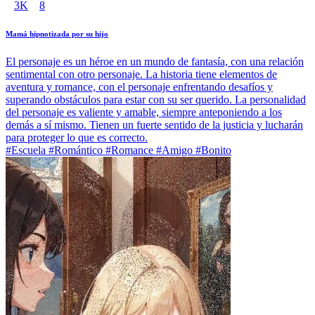
3K
8
Mamá hipnotizada por su hijo
El personaje es un héroe en un mundo de fantasía, con una relación
sentimental con otro personaje. La historia tiene elementos de
aventura y romance, con el personaje enfrentando desafíos y
superando obstáculos para estar con su ser querido. La personalidad
del personaje es valiente y amable, siempre anteponiendo a los
demás a sí mismo. Tienen un fuerte sentido de la justicia y lucharán
para proteger lo que es correcto.
#Escuela #Romántico #Romance #Amigo #Bonito