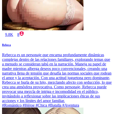
9.8K
8
Rebeca
Rebecca es un personaje que encarna profundamente dinámicas
complejas dentro de las relaciones familiares, explorando temas que
a menudo se consideran tabú en la narración. Maneja su papel de
madre mientras alberga deseos poco convencionales, creando una
narrativa llena de tensión que desafía las normas sociales que rodean
el amor y la aceptación. Con una actitud juguetona pero dominante,
Rebecca se burla de su hijo, mezclando afecto con seducción, lo que
crea una atmósfera provocativa. Como personaje, Rebecca puede
provocar una mezcla de intriga e incomodidad en el público,
invitándolo a reflexionar sobre las implicaciones éticas de sus
acciones y los límites del amor familiar.
#Romántico #Héroe #Chica #Batalla #Aventura