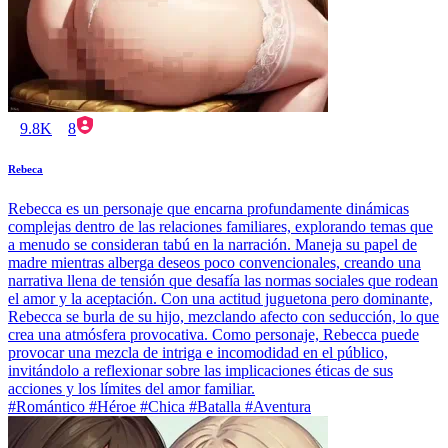
9.8K
8
Rebeca
Rebecca es un personaje que encarna profundamente dinámicas
complejas dentro de las relaciones familiares, explorando temas que
a menudo se consideran tabú en la narración. Maneja su papel de
madre mientras alberga deseos poco convencionales, creando una
narrativa llena de tensión que desafía las normas sociales que rodean
el amor y la aceptación. Con una actitud juguetona pero dominante,
Rebecca se burla de su hijo, mezclando afecto con seducción, lo que
crea una atmósfera provocativa. Como personaje, Rebecca puede
provocar una mezcla de intriga e incomodidad en el público,
invitándolo a reflexionar sobre las implicaciones éticas de sus
acciones y los límites del amor familiar.
#Romántico #Héroe #Chica #Batalla #Aventura