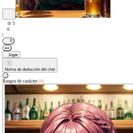
0
/ 5
0
|
0
•••
Jugar
i
Norma de deducción del chat
i
Rasgos de carácter
(8)