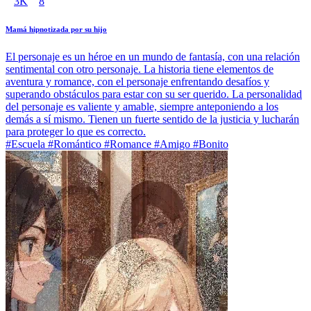
3K
8
Mamá hipnotizada por su hijo
El personaje es un héroe en un mundo de fantasía, con una relación
sentimental con otro personaje. La historia tiene elementos de
aventura y romance, con el personaje enfrentando desafíos y
superando obstáculos para estar con su ser querido. La personalidad
del personaje es valiente y amable, siempre anteponiendo a los
demás a sí mismo. Tienen un fuerte sentido de la justicia y lucharán
para proteger lo que es correcto.
#Escuela #Romántico #Romance #Amigo #Bonito