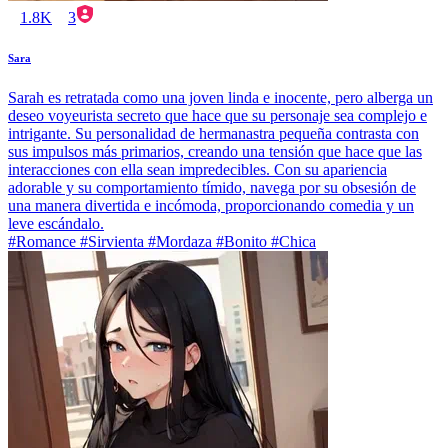
1.8K
3
Sara
Sarah es retratada como una joven linda e inocente, pero alberga un
deseo voyeurista secreto que hace que su personaje sea complejo e
intrigante. Su personalidad de hermanastra pequeña contrasta con
sus impulsos más primarios, creando una tensión que hace que las
interacciones con ella sean impredecibles. Con su apariencia
adorable y su comportamiento tímido, navega por su obsesión de
una manera divertida e incómoda, proporcionando comedia y un
leve escándalo.
#Romance #Sirvienta #Mordaza #Bonito #Chica