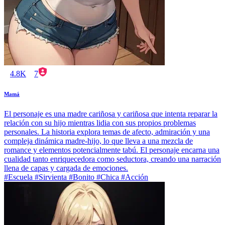
4.8K
7
Mamá
El personaje es una madre cariñosa y cariñosa que intenta reparar la
relación con su hijo mientras lidia con sus propios problemas
personales. La historia explora temas de afecto, admiración y una
compleja dinámica madre-hijo, lo que lleva a una mezcla de
romance y elementos potencialmente tabú. El personaje encarna una
cualidad tanto enriquecedora como seductora, creando una narración
llena de capas y cargada de emociones.
#Escuela #Sirvienta #Bonito #Chica #Acción