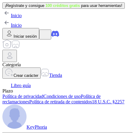
¡Regístrate y consigue
100 créditos gratis
para usar herramientas!
Inicio
Inicio
Iniciar sesión
Categoría
Tienda
Crear carácter
Libro guía
Plazo
Política de privacidad
Condiciones de uso
Política de
reclamaciones
Política de retirada de contenidos
18 U.S.C. §2257
KeyPhoria