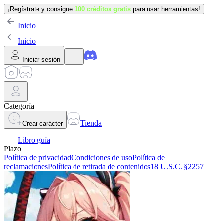
¡Regístrate y consigue
100 créditos gratis
para usar herramientas!
Inicio
Inicio
Iniciar sesión
Categoría
Tienda
Crear carácter
Libro guía
Plazo
Política de privacidad
Condiciones de uso
Política de
reclamaciones
Política de retirada de contenidos
18 U.S.C. §2257