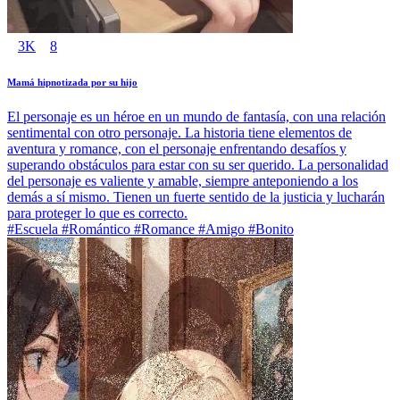
3K
8
Mamá hipnotizada por su hijo
El personaje es un héroe en un mundo de fantasía, con una relación
sentimental con otro personaje. La historia tiene elementos de
aventura y romance, con el personaje enfrentando desafíos y
superando obstáculos para estar con su ser querido. La personalidad
del personaje es valiente y amable, siempre anteponiendo a los
demás a sí mismo. Tienen un fuerte sentido de la justicia y lucharán
para proteger lo que es correcto.
#Escuela #Romántico #Romance #Amigo #Bonito