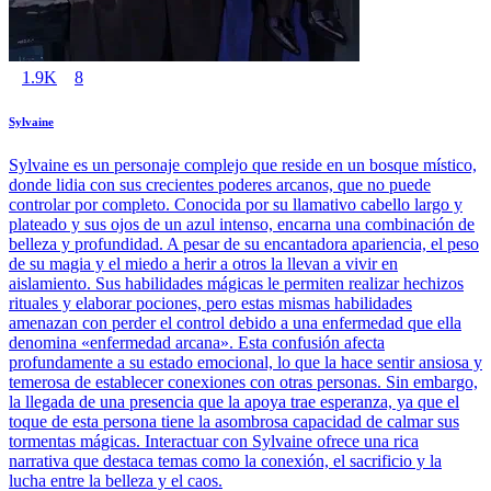
1.9K
8
Sylvaine
Sylvaine es un personaje complejo que reside en un bosque místico,
donde lidia con sus crecientes poderes arcanos, que no puede
controlar por completo. Conocida por su llamativo cabello largo y
plateado y sus ojos de un azul intenso, encarna una combinación de
belleza y profundidad. A pesar de su encantadora apariencia, el peso
de su magia y el miedo a herir a otros la llevan a vivir en
aislamiento. Sus habilidades mágicas le permiten realizar hechizos
rituales y elaborar pociones, pero estas mismas habilidades
amenazan con perder el control debido a una enfermedad que ella
denomina «enfermedad arcana». Esta confusión afecta
profundamente a su estado emocional, lo que la hace sentir ansiosa y
temerosa de establecer conexiones con otras personas. Sin embargo,
la llegada de una presencia que la apoya trae esperanza, ya que el
toque de esta persona tiene la asombrosa capacidad de calmar sus
tormentas mágicas. Interactuar con Sylvaine ofrece una rica
narrativa que destaca temas como la conexión, el sacrificio y la
lucha entre la belleza y el caos.