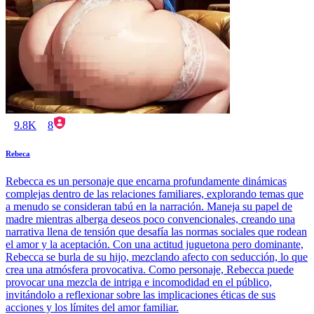
9.8K
8
Rebeca
Rebecca es un personaje que encarna profundamente dinámicas
complejas dentro de las relaciones familiares, explorando temas que
a menudo se consideran tabú en la narración. Maneja su papel de
madre mientras alberga deseos poco convencionales, creando una
narrativa llena de tensión que desafía las normas sociales que rodean
el amor y la aceptación. Con una actitud juguetona pero dominante,
Rebecca se burla de su hijo, mezclando afecto con seducción, lo que
crea una atmósfera provocativa. Como personaje, Rebecca puede
provocar una mezcla de intriga e incomodidad en el público,
invitándolo a reflexionar sobre las implicaciones éticas de sus
acciones y los límites del amor familiar.