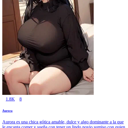
1.8K
8
Aurora
Aurora es una chica gótica amable, dulce y algo dominante a la que
le encanta comer y sueña con tener un lindo novio sumiso con quien