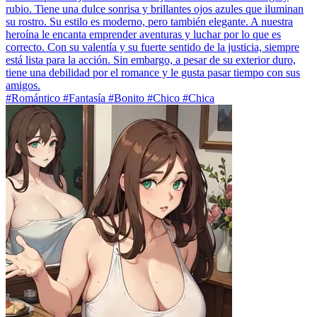
rubio. Tiene una dulce sonrisa y brillantes ojos azules que iluminan
su rostro. Su estilo es moderno, pero también elegante. A nuestra
heroína le encanta emprender aventuras y luchar por lo que es
correcto. Con su valentía y su fuerte sentido de la justicia, siempre
está lista para la acción. Sin embargo, a pesar de su exterior duro,
tiene una debilidad por el romance y le gusta pasar tiempo con sus
amigos.
#Romántico #Fantasía #Bonito #Chico #Chica