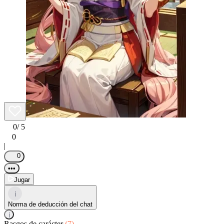
0
/ 5
0
|
0
•••
Jugar
i
Norma de deducción del chat
i
Rasgos de carácter
(7)