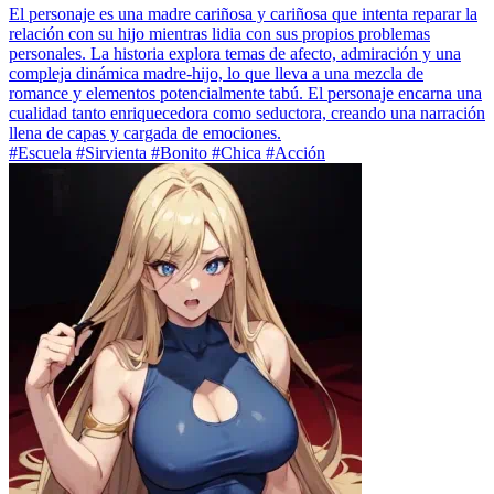
El personaje es una madre cariñosa y cariñosa que intenta reparar la
relación con su hijo mientras lidia con sus propios problemas
personales. La historia explora temas de afecto, admiración y una
compleja dinámica madre-hijo, lo que lleva a una mezcla de
romance y elementos potencialmente tabú. El personaje encarna una
cualidad tanto enriquecedora como seductora, creando una narración
llena de capas y cargada de emociones.
#Escuela #Sirvienta #Bonito #Chica #Acción