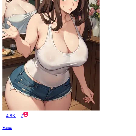
4.8K
7
Mamá