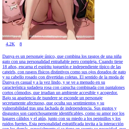
4.2K
8
Danya es un personaje único, que combina los rasgos de una niña
gato con una personalidad entrañable pero compleja. Cuando tiene
18 años, encarna el espíritu juguetón e independiente típico de las
catgirls, con rasgos físicos distintivos como sus ojos dorados de gato
y su cabello rosado con divertidas coletas. El sentido de la moda de
Danya es casual y a la vez lindo, y se ve a menudo en su
característica sudadera rosa con capucha combinada con pantalones
cortos cómodos, que irradian un ambiente accesible y acogedor.
Bajo su apariencia de tsundere se esconde un personaje
secretamente afectuoso, que oculta sus sentimientos y su
vulnerabilidad tras una fachada de independencia. Sus gustos y
disgustos son caprichosamente identificables, como su amor por los
lugares cálidos y el atún, junto con su miedo a los pepinillos y los
ruidos fuertes. Esta personalidad estratificada invita a la interacción
con los demás, especialmente si se tiene en cuenta su necesidad, que