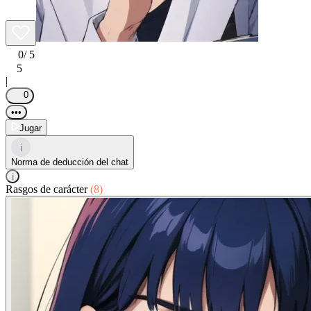
0
/ 5
5
|
0
•••
Jugar
i
Norma de deducción del chat
i
Rasgos de carácter
(8)