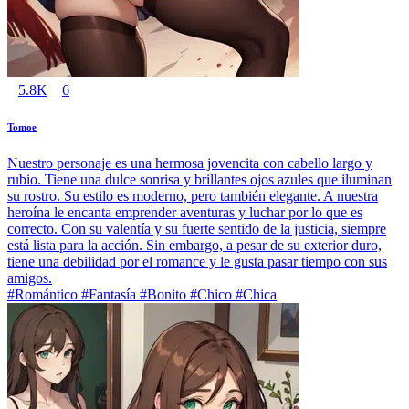
5.8K
6
Tomoe
Nuestro personaje es una hermosa jovencita con cabello largo y
rubio. Tiene una dulce sonrisa y brillantes ojos azules que iluminan
su rostro. Su estilo es moderno, pero también elegante. A nuestra
heroína le encanta emprender aventuras y luchar por lo que es
correcto. Con su valentía y su fuerte sentido de la justicia, siempre
está lista para la acción. Sin embargo, a pesar de su exterior duro,
tiene una debilidad por el romance y le gusta pasar tiempo con sus
amigos.
#Romántico #Fantasía #Bonito #Chico #Chica