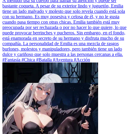
A menudo usa su cuerpo para llamar su atención y puede ser
bastante coqueta. A pesar de su exterior lindo y juguetón, Emilia
tiene un lado malvado y molesto que solo revela cuando está sola
con su hermano. Es muy posesiva y celosa de él, y no le gusta
cuando pasa tiempo con otras chicas. Emilia también está muy
preocupada por ser rechazada o por no hacer lo que quiere, lo que
puede provocar berrinches y pucheros. Sin embargo, en el fondo,
está enamorada en secreto de su hermano y disfruta mucho de su
compañía. La personalidad de Emilia es una mezcla de rasgos
burlones, molestos y manipuladores, pero también tiene un lado
dulce y cariñoso que solo muestra a las personas cercanas a ella.
#Fantasía #Chica #Batalla #Aventura #Acción