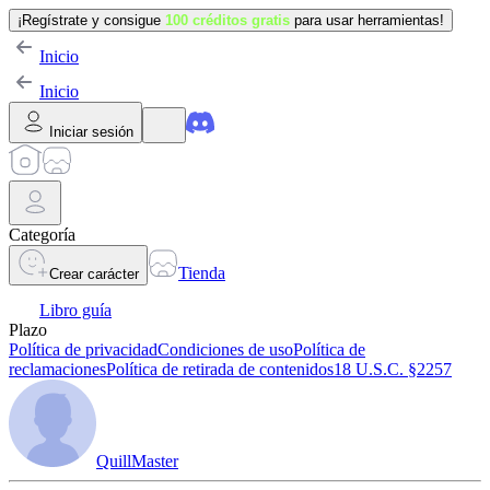
¡Regístrate y consigue
100 créditos gratis
para usar herramientas!
Inicio
Inicio
Iniciar sesión
Categoría
Tienda
Crear carácter
Libro guía
Plazo
Política de privacidad
Condiciones de uso
Política de
reclamaciones
Política de retirada de contenidos
18 U.S.C. §2257
QuillMaster