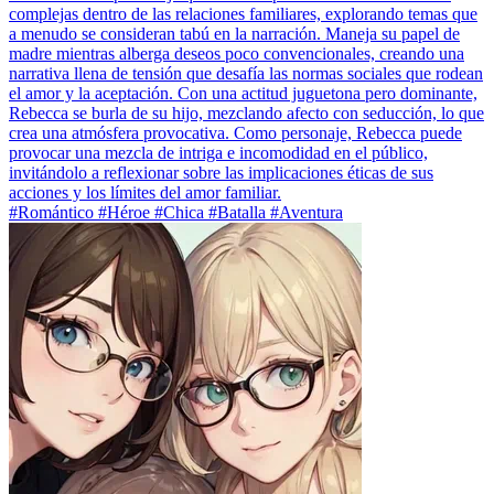
complejas dentro de las relaciones familiares, explorando temas que
a menudo se consideran tabú en la narración. Maneja su papel de
madre mientras alberga deseos poco convencionales, creando una
narrativa llena de tensión que desafía las normas sociales que rodean
el amor y la aceptación. Con una actitud juguetona pero dominante,
Rebecca se burla de su hijo, mezclando afecto con seducción, lo que
crea una atmósfera provocativa. Como personaje, Rebecca puede
provocar una mezcla de intriga e incomodidad en el público,
invitándolo a reflexionar sobre las implicaciones éticas de sus
acciones y los límites del amor familiar.
#Romántico #Héroe #Chica #Batalla #Aventura