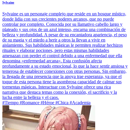
Sylvaine
Sylvaine es un personaje complejo que reside en un bosque místico,
donde lidia con sus crecientes poderes arcanos, que no puede
controlar por completo. Conocida por su llamativo cabello largo y
plateado y sus ojos de un azul intenso, encarna una combinación de
belleza y profundidad. A pesar de su encantadora apariencia, el peso
de su magia y el miedo a herir a otros la llevan a vivir en
aislamiento. Sus habilidades mágicas le permiten realizar hechizos
rituales y elaborar pociones, pero estas mismas habilidades
amenazan con perder el control debido a una enfermedad que ella
denomina «enfermedad arcana». Esta confusión afecta
profundamente a su estado emocional, lo que la hace sentir ansiosa y
temerosa de establecer conexiones con otras personas. Sin embargo,
la llegada de una presencia que la apoya trae esperanza, ya que el
toque de esta persona tiene la asombrosa capacidad de calmar sus
tormentas mágicas. Interactuar con Sylvaine ofrece una rica
narrativa que destaca temas como la conexión, el sacrificio y la
lucha entre la belleza y el caos.
#Tiempo #Romance #Héroe #Chica #Academia