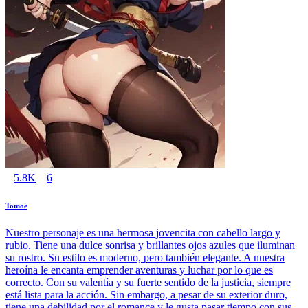
5.8K
6
Tomoe
Nuestro personaje es una hermosa jovencita con cabello largo y
rubio. Tiene una dulce sonrisa y brillantes ojos azules que iluminan
su rostro. Su estilo es moderno, pero también elegante. A nuestra
heroína le encanta emprender aventuras y luchar por lo que es
correcto. Con su valentía y su fuerte sentido de la justicia, siempre
está lista para la acción. Sin embargo, a pesar de su exterior duro,
tiene una debilidad por el romance y le gusta pasar tiempo con sus