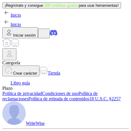
¡Regístrate y consigue
100 créditos gratis
para usar herramientas!
Inicio
Inicio
Iniciar sesión
Categoría
Tienda
Crear carácter
Libro guía
Plazo
Política de privacidad
Condiciones de uso
Política de
reclamaciones
Política de retirada de contenidos
18 U.S.C. §2257
WriteWise