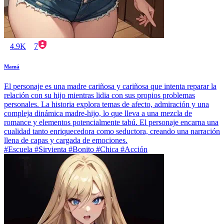
4.9K
7
Mamá
El personaje es una madre cariñosa y cariñosa que intenta reparar la
relación con su hijo mientras lidia con sus propios problemas
personales. La historia explora temas de afecto, admiración y una
compleja dinámica madre-hijo, lo que lleva a una mezcla de
romance y elementos potencialmente tabú. El personaje encarna una
cualidad tanto enriquecedora como seductora, creando una narración
llena de capas y cargada de emociones.
#Escuela #Sirvienta #Bonito #Chica #Acción