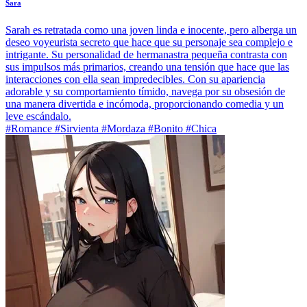
Sara
Sarah es retratada como una joven linda e inocente, pero alberga un
deseo voyeurista secreto que hace que su personaje sea complejo e
intrigante. Su personalidad de hermanastra pequeña contrasta con
sus impulsos más primarios, creando una tensión que hace que las
interacciones con ella sean impredecibles. Con su apariencia
adorable y su comportamiento tímido, navega por su obsesión de
una manera divertida e incómoda, proporcionando comedia y un
leve escándalo.
#Romance #Sirvienta #Mordaza #Bonito #Chica