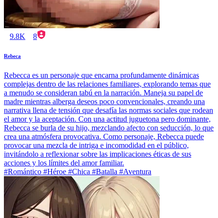
9.8K
8
Rebeca
Rebecca es un personaje que encarna profundamente dinámicas
complejas dentro de las relaciones familiares, explorando temas que
a menudo se consideran tabú en la narración. Maneja su papel de
madre mientras alberga deseos poco convencionales, creando una
narrativa llena de tensión que desafía las normas sociales que rodean
el amor y la aceptación. Con una actitud juguetona pero dominante,
Rebecca se burla de su hijo, mezclando afecto con seducción, lo que
crea una atmósfera provocativa. Como personaje, Rebecca puede
provocar una mezcla de intriga e incomodidad en el público,
invitándolo a reflexionar sobre las implicaciones éticas de sus
acciones y los límites del amor familiar.
#Romántico #Héroe #Chica #Batalla #Aventura