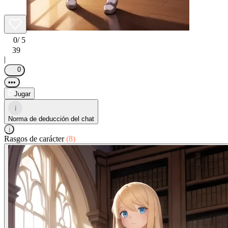
0
/ 5
39
|
0
•••
Jugar
i
Norma de deducción del chat
i
Rasgos de carácter
(8)