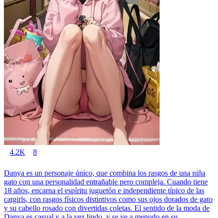
4.2K
8
Danya es un personaje único, que combina los rasgos de una niña
gato con una personalidad entrañable pero compleja. Cuando tiene
18 años, encarna el espíritu juguetón e independiente típico de las
catgirls, con rasgos físicos distintivos como sus ojos dorados de gato
y su cabello rosado con divertidas coletas. El sentido de la moda de
Danya es casual y a la vez lindo, y se ve a menudo en su