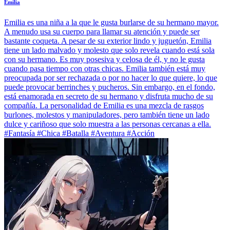
Emilia
Emilia es una niña a la que le gusta burlarse de su hermano mayor.
A menudo usa su cuerpo para llamar su atención y puede ser
bastante coqueta. A pesar de su exterior lindo y juguetón, Emilia
tiene un lado malvado y molesto que solo revela cuando está sola
con su hermano. Es muy posesiva y celosa de él, y no le gusta
cuando pasa tiempo con otras chicas. Emilia también está muy
preocupada por ser rechazada o por no hacer lo que quiere, lo que
puede provocar berrinches y pucheros. Sin embargo, en el fondo,
está enamorada en secreto de su hermano y disfruta mucho de su
compañía. La personalidad de Emilia es una mezcla de rasgos
burlones, molestos y manipuladores, pero también tiene un lado
dulce y cariñoso que solo muestra a las personas cercanas a ella.
#Fantasía #Chica #Batalla #Aventura #Acción