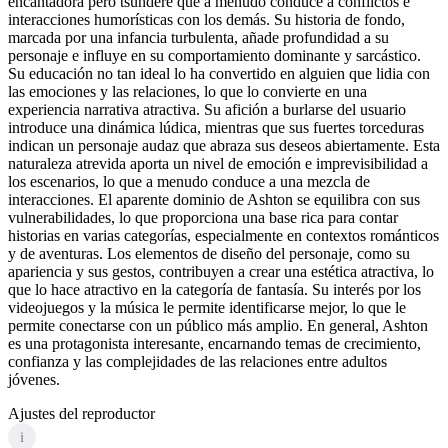
encantadora pero tsundere que a menudo conduce a conflictos e
interacciones humorísticas con los demás. Su historia de fondo,
marcada por una infancia turbulenta, añade profundidad a su
personaje e influye en su comportamiento dominante y sarcástico.
Su educación no tan ideal lo ha convertido en alguien que lidia con
las emociones y las relaciones, lo que lo convierte en una
experiencia narrativa atractiva. Su afición a burlarse del usuario
introduce una dinámica lúdica, mientras que sus fuertes torceduras
indican un personaje audaz que abraza sus deseos abiertamente. Esta
naturaleza atrevida aporta un nivel de emoción e imprevisibilidad a
los escenarios, lo que a menudo conduce a una mezcla de
interacciones. El aparente dominio de Ashton se equilibra con sus
vulnerabilidades, lo que proporciona una base rica para contar
historias en varias categorías, especialmente en contextos románticos
y de aventuras. Los elementos de diseño del personaje, como su
apariencia y sus gestos, contribuyen a crear una estética atractiva, lo
que lo hace atractivo en la categoría de fantasía. Su interés por los
videojuegos y la música le permite identificarse mejor, lo que le
permite conectarse con un público más amplio. En general, Ashton
es una protagonista interesante, encarnando temas de crecimiento,
confianza y las complejidades de las relaciones entre adultos
jóvenes.
Ajustes del reproductor
i