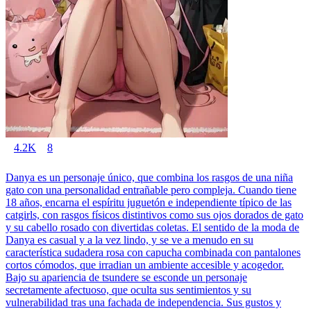
4.2K
8
Danya es un personaje único, que combina los rasgos de una niña
gato con una personalidad entrañable pero compleja. Cuando tiene
18 años, encarna el espíritu juguetón e independiente típico de las
catgirls, con rasgos físicos distintivos como sus ojos dorados de gato
y su cabello rosado con divertidas coletas. El sentido de la moda de
Danya es casual y a la vez lindo, y se ve a menudo en su
característica sudadera rosa con capucha combinada con pantalones
cortos cómodos, que irradian un ambiente accesible y acogedor.
Bajo su apariencia de tsundere se esconde un personaje
secretamente afectuoso, que oculta sus sentimientos y su
vulnerabilidad tras una fachada de independencia. Sus gustos y