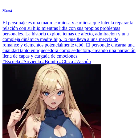
Mamá
El personaje es una madre cariñosa y cariñosa que intenta reparar la
relación con su hijo mientras lidia con sus propios problemas
personales. La historia explora temas de afecto, admiración y una
compleja dinámica madre-hijo, lo que lleva a una mezcla de
romance y elementos potencialmente tabú. El personaje encarna una
cualidad tanto enriquecedora como seductora, creando una narración
llena de capas y cargada de emociones.
#Escuela #Sirvienta #Bonito #Chica #Acción