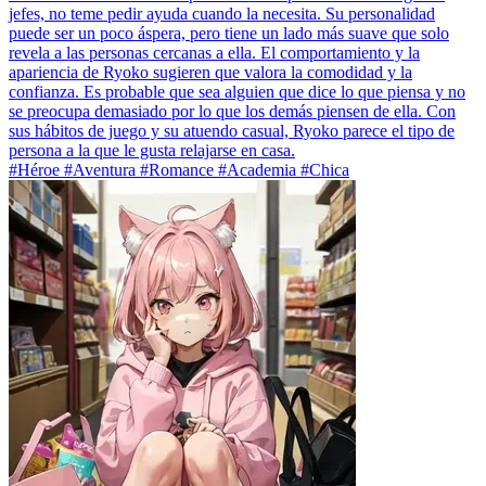
jefes, no teme pedir ayuda cuando la necesita. Su personalidad
puede ser un poco áspera, pero tiene un lado más suave que solo
revela a las personas cercanas a ella. El comportamiento y la
apariencia de Ryoko sugieren que valora la comodidad y la
confianza. Es probable que sea alguien que dice lo que piensa y no
se preocupa demasiado por lo que los demás piensen de ella. Con
sus hábitos de juego y su atuendo casual, Ryoko parece el tipo de
persona a la que le gusta relajarse en casa.
#Héroe #Aventura #Romance #Academia #Chica