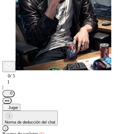
0
/ 5
1
|
0
•••
Jugar
i
Norma de deducción del chat
i
Rasgos de carácter
(8)