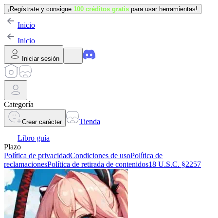
¡Regístrate y consigue
100 créditos gratis
para usar herramientas!
Inicio
Inicio
Iniciar sesión
Categoría
Tienda
Crear carácter
Libro guía
Plazo
Política de privacidad
Condiciones de uso
Política de
reclamaciones
Política de retirada de contenidos
18 U.S.C. §2257