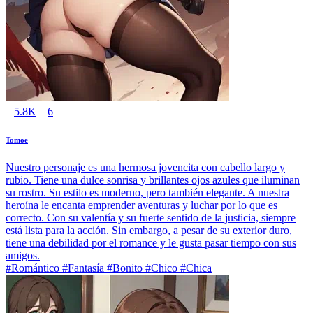
5.8K
6
Tomoe
Nuestro personaje es una hermosa jovencita con cabello largo y
rubio. Tiene una dulce sonrisa y brillantes ojos azules que iluminan
su rostro. Su estilo es moderno, pero también elegante. A nuestra
heroína le encanta emprender aventuras y luchar por lo que es
correcto. Con su valentía y su fuerte sentido de la justicia, siempre
está lista para la acción. Sin embargo, a pesar de su exterior duro,
tiene una debilidad por el romance y le gusta pasar tiempo con sus
amigos.
#Romántico #Fantasía #Bonito #Chico #Chica