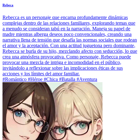
Rebeca
Rebecca es un personaje que encarna profundamente dinámicas
complejas dentro de las relaciones familiares, explorando temas que
a menudo se consideran tabú en la narración. Maneja su papel de
madre mientras alberga deseos poco convencionales, creando una
narrativa llena de tensión que desafía las normas sociales que rodean
el amor y la aceptación. Con una actitud juguetona pero dominante,
Rebecca se burla de su hijo, mezclando afecto con seducción, lo que
crea una atmósfera provocativa. Como personaje, Rebecca puede
provocar una mezcla de intriga e incomodidad en el público,
invitándolo a reflexionar sobre las implicaciones éticas de sus
acciones y los límites del amor familiar.
#Romántico #Héroe #Chica #Batalla #Aventura