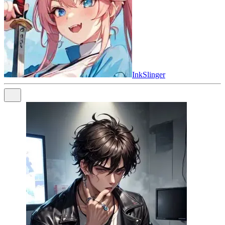
InkSlinger