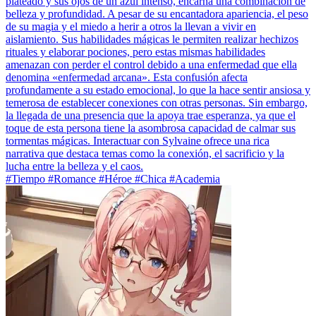
plateado y sus ojos de un azul intenso, encarna una combinación de
belleza y profundidad. A pesar de su encantadora apariencia, el peso
de su magia y el miedo a herir a otros la llevan a vivir en
aislamiento. Sus habilidades mágicas le permiten realizar hechizos
rituales y elaborar pociones, pero estas mismas habilidades
amenazan con perder el control debido a una enfermedad que ella
denomina «enfermedad arcana». Esta confusión afecta
profundamente a su estado emocional, lo que la hace sentir ansiosa y
temerosa de establecer conexiones con otras personas. Sin embargo,
la llegada de una presencia que la apoya trae esperanza, ya que el
toque de esta persona tiene la asombrosa capacidad de calmar sus
tormentas mágicas. Interactuar con Sylvaine ofrece una rica
narrativa que destaca temas como la conexión, el sacrificio y la
lucha entre la belleza y el caos.
#Tiempo #Romance #Héroe #Chica #Academia