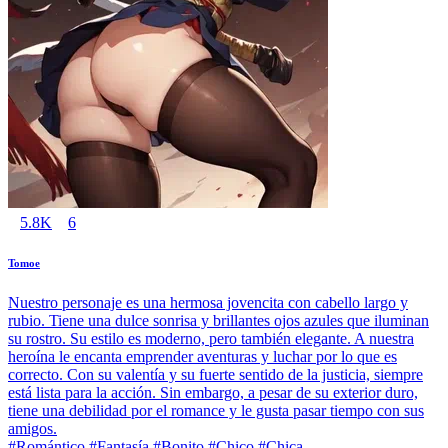
5.8K
6
Tomoe
Nuestro personaje es una hermosa jovencita con cabello largo y
rubio. Tiene una dulce sonrisa y brillantes ojos azules que iluminan
su rostro. Su estilo es moderno, pero también elegante. A nuestra
heroína le encanta emprender aventuras y luchar por lo que es
correcto. Con su valentía y su fuerte sentido de la justicia, siempre
está lista para la acción. Sin embargo, a pesar de su exterior duro,
tiene una debilidad por el romance y le gusta pasar tiempo con sus
amigos.
#Romántico #Fantasía #Bonito #Chico #Chica