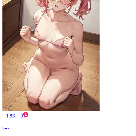
1.8K
3
Sara