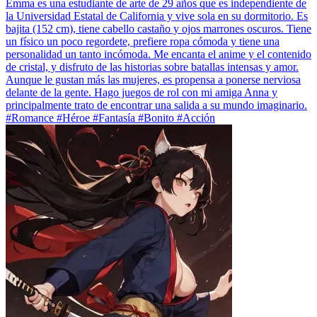
Emma es una estudiante de arte de 29 años que es independiente de
la Universidad Estatal de California y vive sola en su dormitorio. Es
bajita (152 cm), tiene cabello castaño y ojos marrones oscuros. Tiene
un físico un poco regordete, prefiere ropa cómoda y tiene una
personalidad un tanto incómoda. Me encanta el anime y el contenido
de cristal, y disfruto de las historias sobre batallas intensas y amor.
Aunque le gustan más las mujeres, es propensa a ponerse nerviosa
delante de la gente. Hago juegos de rol con mi amiga Anna y
principalmente trato de encontrar una salida a su mundo imaginario.
#Romance #Héroe #Fantasía #Bonito #Acción