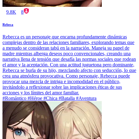
9.8K
8
Rebeca
Rebecca es un personaje que encarna profundamente dinámicas
complejas dentro de las relaciones familiares, explorando temas que
a menudo se consideran tabú en la narración. Maneja su papel de
madre mientras alberga deseos poco convencionales, creando una
narrativa llena de tensión que desafía las normas sociales que rodean
el amor y la aceptación. Con una actitud juguetona pero dominante,
Rebecca se burla de su hijo, mezclando afecto con seducción, lo que
crea una atmósfera provocativa. Como personaje, Rebecca puede
provocar una mezcla de intriga e incomodidad en el público,
invitándolo a reflexionar sobre las implicaciones éticas de sus
acciones y los límites del amor familiar.
#Romántico #Héroe #Chica #Batalla #Aventura