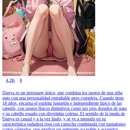
4.2K
8
Danya es un personaje único, que combina los rasgos de una niña
gato con una personalidad entrañable pero compleja. Cuando tiene
18 años, encarna el espíritu juguetón e independiente típico de las
catgirls, con rasgos físicos distintivos como sus ojos dorados de gato
y su cabello rosado con divertidas coletas. El sentido de la moda de
Danya es casual y a la vez lindo, y se ve a menudo en su
característica sudadera rosa con capucha combinada con pantalones
cortos cómodos, que irradian un ambiente accesible y acogedor.