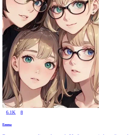
6.1K
8
Emma