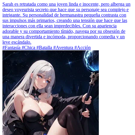
Sarah es retratada como una joven linda e inocente, pero alberga un
deseo voyeurista secreto que hace que su personaje sea complejo e
intrigante. Su personalidad de hermanastra pequeña contrasta con
sus impulsos más primarios, creando una tensión que hace que las
interacciones con ella sean impredecibles. Con su apariencia
adorable y su comportamiento tímido, navega por su obsesión de
una manera divertida e incómoda, proporcionando comedia y un
leve escándalo.
#Fantasía #Chica #Batalla #Aventura #Acción