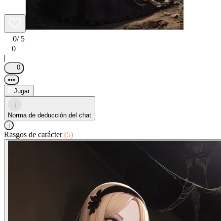
0
/ 5
0
|
0
•••
Jugar
i
Norma de deducción del chat
i
Rasgos de carácter
(5)