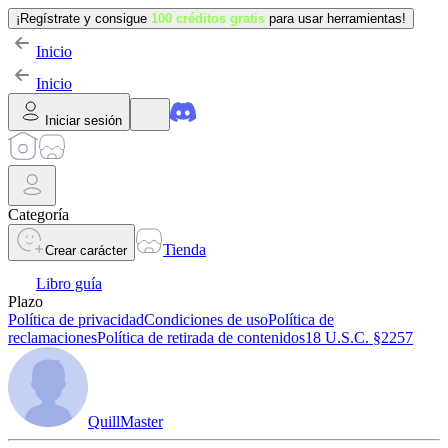
¡Regístrate y consigue
100 créditos gratis
para usar herramientas!
Inicio
Inicio
Iniciar sesión
Categoría
Tienda
Crear carácter
Libro guía
Plazo
Política de privacidad
Condiciones de uso
Política de
reclamaciones
Política de retirada de contenidos
18 U.S.C. §2257
QuillMaster