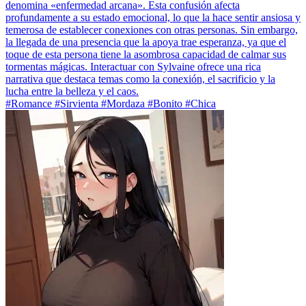
denomina «enfermedad arcana». Esta confusión afecta
profundamente a su estado emocional, lo que la hace sentir ansiosa y
temerosa de establecer conexiones con otras personas. Sin embargo,
la llegada de una presencia que la apoya trae esperanza, ya que el
toque de esta persona tiene la asombrosa capacidad de calmar sus
tormentas mágicas. Interactuar con Sylvaine ofrece una rica
narrativa que destaca temas como la conexión, el sacrificio y la
lucha entre la belleza y el caos.
#Romance #Sirvienta #Mordaza #Bonito #Chica