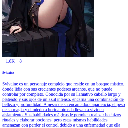
1.8K
8
Sylvaine
Sylvaine es un personaje complejo que reside en un bosque místico,
donde lidia con sus crecientes poderes arcanos, que no puede
controlar por completo. Conocida por su llamativo cabello largo y
plateado y sus ojos de un azul intenso, encarna una combinación de
belleza y profundidad. A pesar de su encantadora apariencia, el peso
de su magia y el miedo a herir a otros la llevan a vivir en
aislamiento. Sus habilidades mágicas le permiten realizar hechizos
rituales y elaborar pociones, pero estas mismas habilidades
amenazan con perder el control debido a una enfermedad que ella