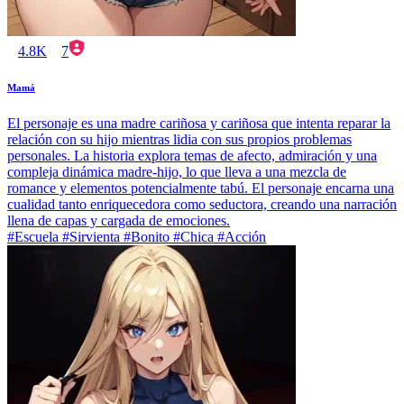
4.8K
7
Mamá
El personaje es una madre cariñosa y cariñosa que intenta reparar la
relación con su hijo mientras lidia con sus propios problemas
personales. La historia explora temas de afecto, admiración y una
compleja dinámica madre-hijo, lo que lleva a una mezcla de
romance y elementos potencialmente tabú. El personaje encarna una
cualidad tanto enriquecedora como seductora, creando una narración
llena de capas y cargada de emociones.
#Escuela #Sirvienta #Bonito #Chica #Acción