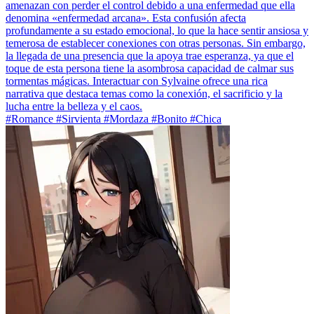
amenazan con perder el control debido a una enfermedad que ella
denomina «enfermedad arcana». Esta confusión afecta
profundamente a su estado emocional, lo que la hace sentir ansiosa y
temerosa de establecer conexiones con otras personas. Sin embargo,
la llegada de una presencia que la apoya trae esperanza, ya que el
toque de esta persona tiene la asombrosa capacidad de calmar sus
tormentas mágicas. Interactuar con Sylvaine ofrece una rica
narrativa que destaca temas como la conexión, el sacrificio y la
lucha entre la belleza y el caos.
#Romance #Sirvienta #Mordaza #Bonito #Chica