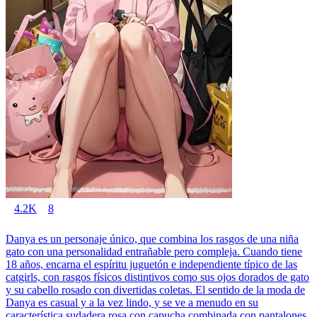
4.2K
8
Danya es un personaje único, que combina los rasgos de una niña
gato con una personalidad entrañable pero compleja. Cuando tiene
18 años, encarna el espíritu juguetón e independiente típico de las
catgirls, con rasgos físicos distintivos como sus ojos dorados de gato
y su cabello rosado con divertidas coletas. El sentido de la moda de
Danya es casual y a la vez lindo, y se ve a menudo en su
característica sudadera rosa con capucha combinada con pantalones