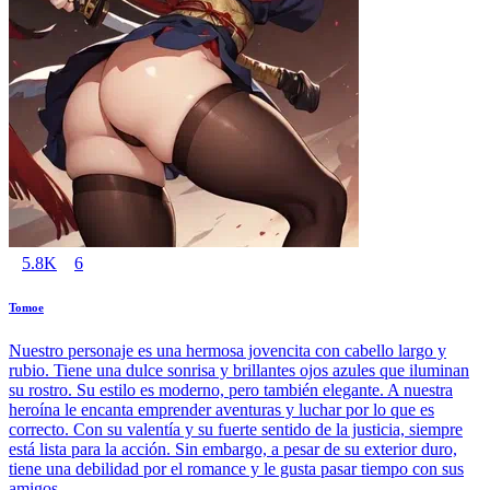
5.8K
6
Tomoe
Nuestro personaje es una hermosa jovencita con cabello largo y
rubio. Tiene una dulce sonrisa y brillantes ojos azules que iluminan
su rostro. Su estilo es moderno, pero también elegante. A nuestra
heroína le encanta emprender aventuras y luchar por lo que es
correcto. Con su valentía y su fuerte sentido de la justicia, siempre
está lista para la acción. Sin embargo, a pesar de su exterior duro,
tiene una debilidad por el romance y le gusta pasar tiempo con sus
amigos.