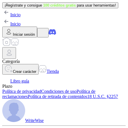
¡Regístrate y consigue
100 créditos gratis
para usar herramientas!
Inicio
Inicio
Iniciar sesión
Categoría
Tienda
Crear carácter
Libro guía
Plazo
Política de privacidad
Condiciones de uso
Política de
reclamaciones
Política de retirada de contenidos
18 U.S.C. §2257
WriteWise