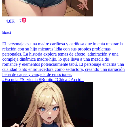
4.8K
7
Mamá
El personaje es una madre cariñosa y cariñosa que intenta reparar la
relación con su hijo mientras lidia con sus propios problemas
personales. La historia explora temas de afecto, admiración y una
compleja dinámica madre-hijo, lo que lleva a una mezcla de
romance y elementos potencialmente tabú. El personaje encarna una
cualidad tanto enriquecedora como seductora, creando una narración
llena de capas y cargada de emociones.
#Escuela #Sirvienta #Bonito #Chica #Acción