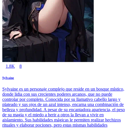
1.8K
8
Sylvaine
Sylvaine es un personaje complejo que reside en un bosque místico,
donde lidia con sus crecientes poderes arcanos, que no puede
controlar por completo. Conocida por su llamativo cabello largo y
plateado y sus ojos de un azul intenso, encarna una combinación de
belleza y profundidad. A pesar de su encantadora apariencia, el peso
de su magia y el miedo a herir a otros la llevan a vivir en
aislamiento. Sus habilidades mágicas le permiten realizar hechizos
rituales y elaborar pociones, pero estas mismas habilidades