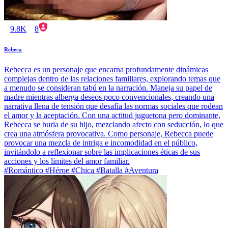
9.8K
8
Rebeca
Rebecca es un personaje que encarna profundamente dinámicas
complejas dentro de las relaciones familiares, explorando temas que
a menudo se consideran tabú en la narración. Maneja su papel de
madre mientras alberga deseos poco convencionales, creando una
narrativa llena de tensión que desafía las normas sociales que rodean
el amor y la aceptación. Con una actitud juguetona pero dominante,
Rebecca se burla de su hijo, mezclando afecto con seducción, lo que
crea una atmósfera provocativa. Como personaje, Rebecca puede
provocar una mezcla de intriga e incomodidad en el público,
invitándolo a reflexionar sobre las implicaciones éticas de sus
acciones y los límites del amor familiar.
#Romántico #Héroe #Chica #Batalla #Aventura