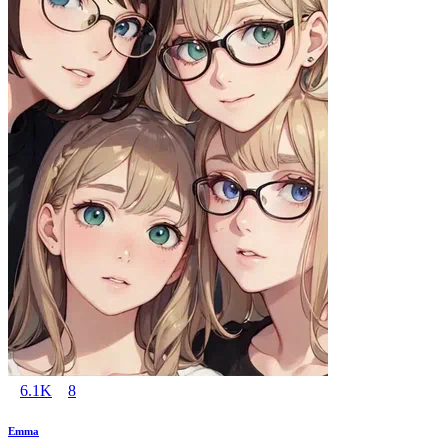
6.1K
8
Emma