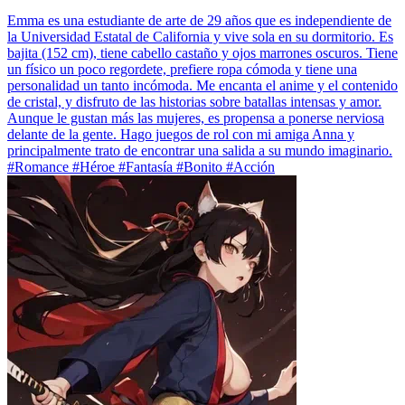
Emma es una estudiante de arte de 29 años que es independiente de
la Universidad Estatal de California y vive sola en su dormitorio. Es
bajita (152 cm), tiene cabello castaño y ojos marrones oscuros. Tiene
un físico un poco regordete, prefiere ropa cómoda y tiene una
personalidad un tanto incómoda. Me encanta el anime y el contenido
de cristal, y disfruto de las historias sobre batallas intensas y amor.
Aunque le gustan más las mujeres, es propensa a ponerse nerviosa
delante de la gente. Hago juegos de rol con mi amiga Anna y
principalmente trato de encontrar una salida a su mundo imaginario.
#Romance #Héroe #Fantasía #Bonito #Acción