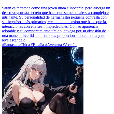
Sarah es retratada como una joven linda e inocente, pero alberga un
deseo voyeurista secreto que hace que su personaje sea complejo e
intrigante. Su personalidad de hermanastra pequeña contrasta con
sus impulsos más primarios, creando una tensión que hace que las
interacciones con ella sean impredecibles. Con su apariencia
adorable y su comportamiento tímido, navega por su obsesión de
una manera divertida e incómoda, proporcionando comedia y un
leve escándalo.
#Fantasía #Chica #Batalla #Aventura #Acción