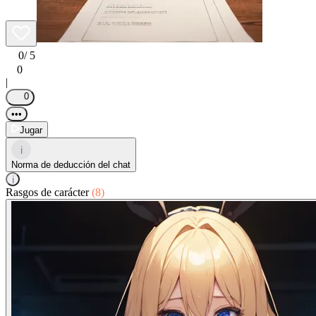
0
/ 5
0
|
0
•••
Jugar
i
Norma de deducción del chat
i
Rasgos de carácter
(8)