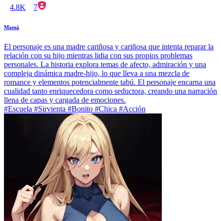
4.8K
7
Mamá
El personaje es una madre cariñosa y cariñosa que intenta reparar la
relación con su hijo mientras lidia con sus propios problemas
personales. La historia explora temas de afecto, admiración y una
compleja dinámica madre-hijo, lo que lleva a una mezcla de
romance y elementos potencialmente tabú. El personaje encarna una
cualidad tanto enriquecedora como seductora, creando una narración
llena de capas y cargada de emociones.
#Escuela #Sirvienta #Bonito #Chica #Acción