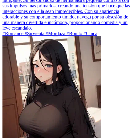
intrigante. Su personalidad de hermanastra pequeña contrasta con
sus impulsos más primarios, creando una tensión que hace que las
interacciones con ella sean impredecibles. Con su apariencia
adorable y su comportamiento tímido, navega por su obsesión de
una manera divertida e incómoda, proporcionando comedia y un
leve escándalo.
#Romance #Sirvienta #Mordaza #Bonito #Chica