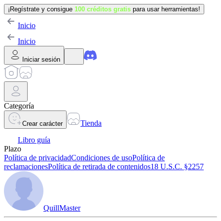
¡Regístrate y consigue
100 créditos gratis
para usar herramientas!
Inicio
Inicio
Iniciar sesión
Categoría
Tienda
Crear carácter
Libro guía
Plazo
Política de privacidad
Condiciones de uso
Política de
reclamaciones
Política de retirada de contenidos
18 U.S.C. §2257
QuillMaster