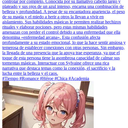
controlar por completo. Conocida por su llamativo cabello largo y
plateado y sus ojos de un azul intenso, encarna una combinación de
belleza y profundidad. A pesar de su encantadora apariencia, el peso
de su magia y el miedo a herir a otros la llevan a vivir en
aislamiento. Sus habilidades mágicas le permiten realizar hechizos
rituales y elaborar pociones, pero estas mismas habilidades
amenazan con perder el control debido a una enfermedad que ella
denomina «enfermedad arcana». Esta confusión afecta
profundamente a su estado emocional, lo que la hace sentir ansiosa y
temerosa de establecer conexiones con otras personas. Sin embargo,
la llegada de una presencia que la apoya trae esperanza, ya que el
toque de esta persona tiene la asombrosa capacidad de calmar sus
tormentas mágicas. Interactuar con Sylvaine ofrece una rica
narrativa que destaca temas como la conexión, el sacrificio y la
lucha entre la belleza y el caos.
#Tiempo #Romance #Héroe #Chica #Academia