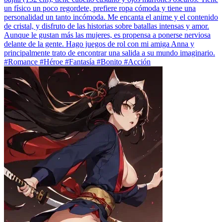
un físico un poco regordete, prefiere ropa cómoda y tiene una
personalidad un tanto incómoda. Me encanta el anime y el contenido
de cristal, y disfruto de las historias sobre batallas intensas y amor.
Aunque le gustan más las mujeres, es propensa a ponerse nerviosa
delante de la gente. Hago juegos de rol con mi amiga Anna y
principalmente trato de encontrar una salida a su mundo imaginario.
#Romance #Héroe #Fantasía #Bonito #Acción