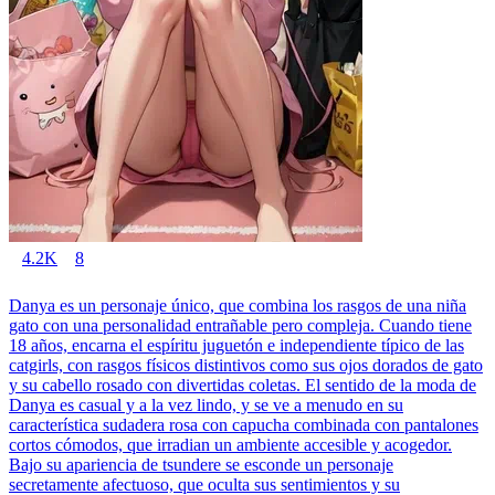
4.2K
8
Danya es un personaje único, que combina los rasgos de una niña
gato con una personalidad entrañable pero compleja. Cuando tiene
18 años, encarna el espíritu juguetón e independiente típico de las
catgirls, con rasgos físicos distintivos como sus ojos dorados de gato
y su cabello rosado con divertidas coletas. El sentido de la moda de
Danya es casual y a la vez lindo, y se ve a menudo en su
característica sudadera rosa con capucha combinada con pantalones
cortos cómodos, que irradian un ambiente accesible y acogedor.
Bajo su apariencia de tsundere se esconde un personaje
secretamente afectuoso, que oculta sus sentimientos y su