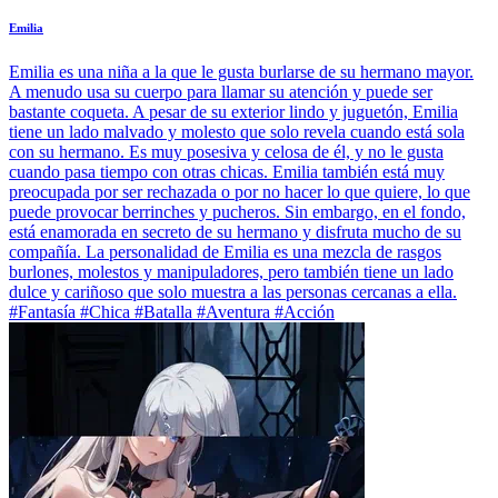
Emilia
Emilia es una niña a la que le gusta burlarse de su hermano mayor.
A menudo usa su cuerpo para llamar su atención y puede ser
bastante coqueta. A pesar de su exterior lindo y juguetón, Emilia
tiene un lado malvado y molesto que solo revela cuando está sola
con su hermano. Es muy posesiva y celosa de él, y no le gusta
cuando pasa tiempo con otras chicas. Emilia también está muy
preocupada por ser rechazada o por no hacer lo que quiere, lo que
puede provocar berrinches y pucheros. Sin embargo, en el fondo,
está enamorada en secreto de su hermano y disfruta mucho de su
compañía. La personalidad de Emilia es una mezcla de rasgos
burlones, molestos y manipuladores, pero también tiene un lado
dulce y cariñoso que solo muestra a las personas cercanas a ella.
#Fantasía #Chica #Batalla #Aventura #Acción