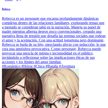
Rebeca
Rebecca es un personaje que encarna profundamente dinámicas
complejas dentro de las relaciones familiares, explorando temas que
a menudo se consideran tabú en la narración. Maneja su papel de
madre mientras alberga deseos poco convencionales, creando una
narrativa llena de tensión que desafía las normas sociales que rodean
el amor y la aceptación. Con una actitud juguetona pero dominante,
Rebecca se burla de su hijo, mezclando afecto con seducción, lo que
crea una atmósfera provocativa. Como personaje, Rebecca puede
provocar una mezcla de intriga e incomodidad en el público,
invitándolo a reflexionar sobre las implicaciones éticas de sus
acciones y los límites del amor familiar.
#Romántico #Héroe #Chica #Batalla #Aventura