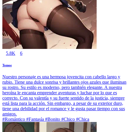
5.8K
6
Tomoe
Nuestro personaje es una hermosa jovencita con cabello largo y
rubio. Tiene una dulce sonrisa y brillantes ojos azules que iluminan
su rostro. Su estilo es moderno, pero también elegante. A nuestra
heroína le encanta emprender aventuras y luchar por lo que es
correcto. Con su valentía y su fuerte sentido de la justicia, siempre
está lista para la acción. Sin embargo, a pesar de su exterior duro,
tiene una debilidad por el romance y le gusta pasar tiempo con sus
amigos.
#Romántico #Fantasía #Bonito #Chico #Chica