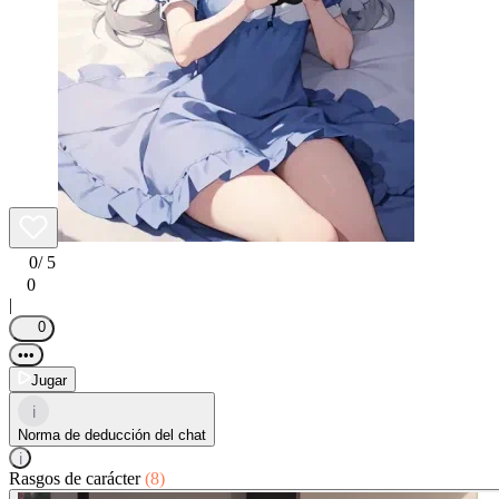
0
/ 5
0
|
0
•••
Jugar
i
Norma de deducción del chat
i
Rasgos de carácter
(8)