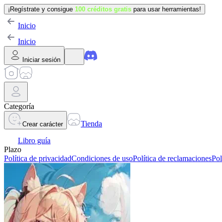
¡Regístrate y consigue
100 créditos gratis
para usar herramientas!
Inicio
Inicio
Iniciar sesión
Categoría
Tienda
Crear carácter
Libro guía
Plazo
Política de privacidad
Condiciones de uso
Política de reclamaciones
Pol