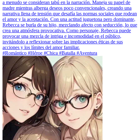
a menudo se consideran tabú en la narración. Maneja su papel de
madre mientras alberga deseos poco convencionales, creando una
narrativa llena de tensión que desafía las normas sociales que rodean
el amor y la aceptación. Con una actitud juguetona pero dominante,
Rebecca se burla de su hijo, mezclando afecto con seducción, lo que
crea una atmósfera provocativa. Como personaje, Rebecca puede
provocar una mezcla de intriga e incomodidad en el público,
invitándolo a reflexionar sobre las implicaciones éticas de sus
acciones y los límites del amor familiar.
#Romántico #Héroe #Chica #Batalla #Aventura