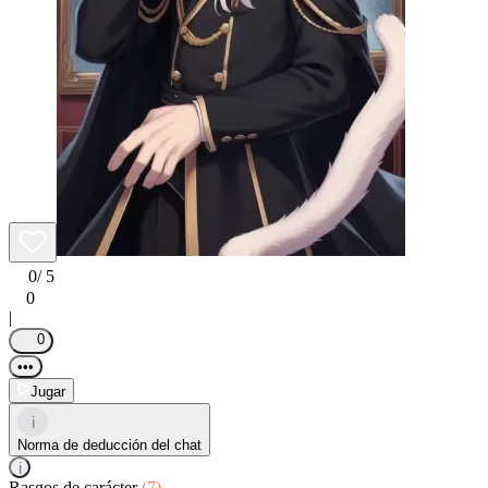
0
/ 5
0
|
0
•••
Jugar
i
Norma de deducción del chat
i
Rasgos de carácter
(7)