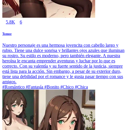
5.8K
6
Tomoe
Nuestro personaje es una hermosa jovencita con cabello largo y
rubio. Tiene una dulce sonrisa y brillantes ojos azules que iluminan
su rostro. Su estilo es moderno, pero también elegante. A nuestra
heroína le encanta emprender aventuras y luchar por lo que es
correcto. Con su valentía y su fuerte sentido de la justicia, siempre
está lista para la acción. Sin embargo, a pesar de su exterior duro,
tiene una debilidad por el romance y le gusta pasar tiempo con sus
amigos.
#Romántico #Fantasía #Bonito #Chico #Chica