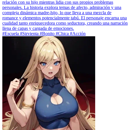
relación con su hijo mientras lidia con sus propios problemas
personales. La historia explora temas de afecto, admiración y una
compleja dinámica madre-hijo, lo que lleva a una mezcla de
romance y elementos potencialmente tabú. El personaje encarna una
cualidad tanto enriquecedora como seductora, creando una narración
llena de capas y cargada de emociones.
#Escuela #Sirvienta #Bonito #Chica #Acción