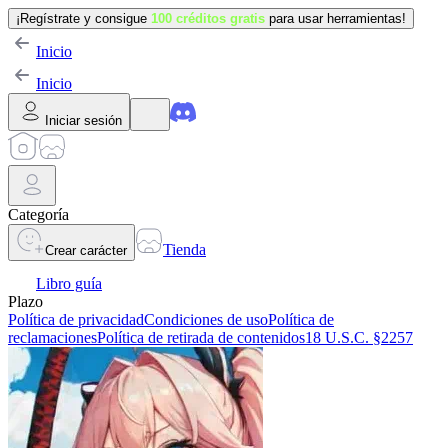
¡Regístrate y consigue
100 créditos gratis
para usar herramientas!
Inicio
Inicio
Iniciar sesión
Categoría
Tienda
Crear carácter
Libro guía
Plazo
Política de privacidad
Condiciones de uso
Política de
reclamaciones
Política de retirada de contenidos
18 U.S.C. §2257