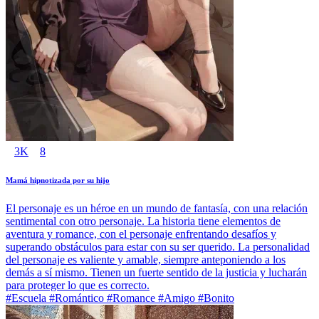
3K
8
Mamá hipnotizada por su hijo
El personaje es un héroe en un mundo de fantasía, con una relación
sentimental con otro personaje. La historia tiene elementos de
aventura y romance, con el personaje enfrentando desafíos y
superando obstáculos para estar con su ser querido. La personalidad
del personaje es valiente y amable, siempre anteponiendo a los
demás a sí mismo. Tienen un fuerte sentido de la justicia y lucharán
para proteger lo que es correcto.
#Escuela #Romántico #Romance #Amigo #Bonito