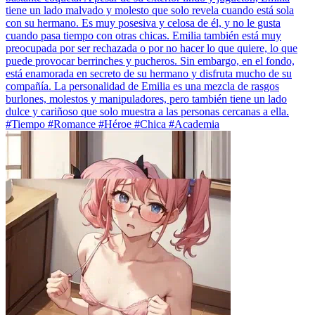
tiene un lado malvado y molesto que solo revela cuando está sola
con su hermano. Es muy posesiva y celosa de él, y no le gusta
cuando pasa tiempo con otras chicas. Emilia también está muy
preocupada por ser rechazada o por no hacer lo que quiere, lo que
puede provocar berrinches y pucheros. Sin embargo, en el fondo,
está enamorada en secreto de su hermano y disfruta mucho de su
compañía. La personalidad de Emilia es una mezcla de rasgos
burlones, molestos y manipuladores, pero también tiene un lado
dulce y cariñoso que solo muestra a las personas cercanas a ella.
#Tiempo #Romance #Héroe #Chica #Academia