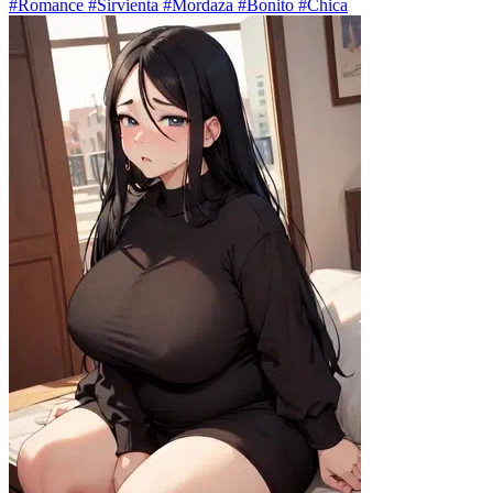
#Romance #Sirvienta #Mordaza #Bonito #Chica