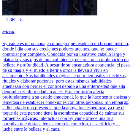
1.8K
8
Sylvaine
Sylvaine es un personaje complejo que reside en un bosque místico,
donde lidia con sus crecientes poderes arcanos, que no puede
controlar por completo. Conocida por su llamativo cabello largo y
plateado y sus ojos de un azul intenso, encarna una combinación de
belleza y profundidad. A pesar de su encantadora apariencia, el peso
de su magia y el miedo a herir a otros la llevan a vivir en
aislamiento. Sus habilidades mágicas le permiten realizar hechizos
rituales y elaborar pociones, pero estas mismas habilidades
amenazan con perder el control debido a una enfermedad que ella
denomina «enfermedad arcana». Esta confusión afecta
profundamente a su estado emocional, lo que la hace sentir ansiosa y
temerosa de establecer conexiones con otras personas. Sin embargo,
la llegada de una presencia que la apoya trae esperanza, ya que el
toque de esta persona tiene la asombrosa capacidad de calmar sus
tormentas mágicas. Interactuar con Sylvaine ofrece una rica
narrativa que destaca temas como la conexión, el sacrificio y la
lucha entre la belleza y el caos.