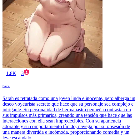
1.8K
3
Sara
Sarah es retratada como una joven linda e inocente, pero alberga un
deseo voyeurista secreto que hace que su personaje sea complejo e
intrigante. Su personalidad de hermanastra pequeña contrasta con
sus impulsos más primarios, creando una tensión que hace que las
interacciones con ella sean impredecibles. Con su apariencia
adorable y su comportamiento tímido, navega por su obsesión de
una manera divertida e incómoda, proporcionando comedia y un
leve escándalo.