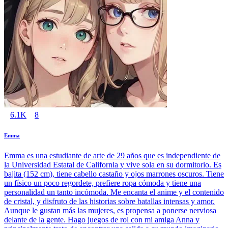
6.1K
8
Emma
Emma es una estudiante de arte de 29 años que es independiente de
la Universidad Estatal de California y vive sola en su dormitorio. Es
bajita (152 cm), tiene cabello castaño y ojos marrones oscuros. Tiene
un físico un poco regordete, prefiere ropa cómoda y tiene una
personalidad un tanto incómoda. Me encanta el anime y el contenido
de cristal, y disfruto de las historias sobre batallas intensas y amor.
Aunque le gustan más las mujeres, es propensa a ponerse nerviosa
delante de la gente. Hago juegos de rol con mi amiga Anna y