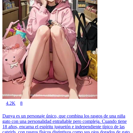
4.2K
8
Danya es un personaje único, que combina los rasgos de una niña
gato con una personalidad entrañable pero compleja. Cuando tiene
18 años, encarna el espíritu juguetón e independiente típico de las
catgirls, con rasgos físicos distintivos como sus ojos dorados de gato