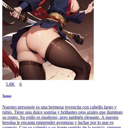
5.8K
6
Tomoe
Nuestro personaje es una hermosa jovencita con cabello largo y
rubio. Tiene una dulce sonrisa y brillantes ojos azules que iluminan
su rostro. Su estilo es moderno, pero también elegante. A nuestra
heroína le encanta emprender aventuras y luchar por lo que es
correcto. Con su valentía y su fuerte sentido de la justicia, siempre