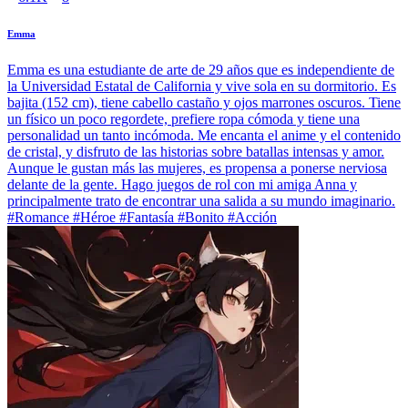
Emma
Emma es una estudiante de arte de 29 años que es independiente de
la Universidad Estatal de California y vive sola en su dormitorio. Es
bajita (152 cm), tiene cabello castaño y ojos marrones oscuros. Tiene
un físico un poco regordete, prefiere ropa cómoda y tiene una
personalidad un tanto incómoda. Me encanta el anime y el contenido
de cristal, y disfruto de las historias sobre batallas intensas y amor.
Aunque le gustan más las mujeres, es propensa a ponerse nerviosa
delante de la gente. Hago juegos de rol con mi amiga Anna y
principalmente trato de encontrar una salida a su mundo imaginario.
#Romance #Héroe #Fantasía #Bonito #Acción