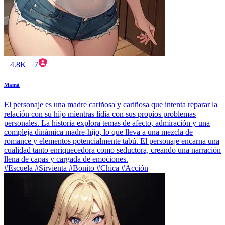
4.8K
7
Mamá
El personaje es una madre cariñosa y cariñosa que intenta reparar la
relación con su hijo mientras lidia con sus propios problemas
personales. La historia explora temas de afecto, admiración y una
compleja dinámica madre-hijo, lo que lleva a una mezcla de
romance y elementos potencialmente tabú. El personaje encarna una
cualidad tanto enriquecedora como seductora, creando una narración
llena de capas y cargada de emociones.
#Escuela #Sirvienta #Bonito #Chica #Acción