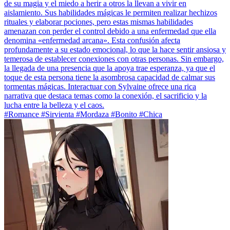
de su magia y el miedo a herir a otros la llevan a vivir en
aislamiento. Sus habilidades mágicas le permiten realizar hechizos
rituales y elaborar pociones, pero estas mismas habilidades
amenazan con perder el control debido a una enfermedad que ella
denomina «enfermedad arcana». Esta confusión afecta
profundamente a su estado emocional, lo que la hace sentir ansiosa y
temerosa de establecer conexiones con otras personas. Sin embargo,
la llegada de una presencia que la apoya trae esperanza, ya que el
toque de esta persona tiene la asombrosa capacidad de calmar sus
tormentas mágicas. Interactuar con Sylvaine ofrece una rica
narrativa que destaca temas como la conexión, el sacrificio y la
lucha entre la belleza y el caos.
#Romance #Sirvienta #Mordaza #Bonito #Chica