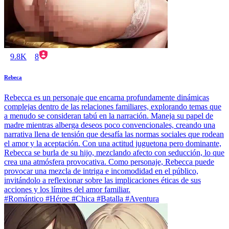
9.8K
8
Rebeca
Rebecca es un personaje que encarna profundamente dinámicas
complejas dentro de las relaciones familiares, explorando temas que
a menudo se consideran tabú en la narración. Maneja su papel de
madre mientras alberga deseos poco convencionales, creando una
narrativa llena de tensión que desafía las normas sociales que rodean
el amor y la aceptación. Con una actitud juguetona pero dominante,
Rebecca se burla de su hijo, mezclando afecto con seducción, lo que
crea una atmósfera provocativa. Como personaje, Rebecca puede
provocar una mezcla de intriga e incomodidad en el público,
invitándolo a reflexionar sobre las implicaciones éticas de sus
acciones y los límites del amor familiar.
#Romántico #Héroe #Chica #Batalla #Aventura