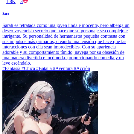
1.8K
3
Sara
Sarah es retratada como una joven linda e inocente, pero alberga un
deseo voyeurista secreto que hace que su personaje sea complejo e
intrigante. Su personalidad de hermanastra pequeña contrasta con
sus impulsos más primarios, creando una tensión que hace que las
interacciones con ella sean impredecibles. Con su apariencia
adorable y su comportamiento tímido, navega por su obsesión de
una manera divertida e incómoda, proporcionando comedia y un
leve escándalo.
#Fantasía #Chica #Batalla #Aventura #Acción