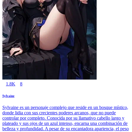
1.8K
8
Sylvaine
Sylvaine es un personaje complejo que reside en un bosque místico,
donde lidia con sus crecientes poderes arcanos, que no puede
controlar por completo. Conocida por su llamativo cabello largo y
plateado y sus ojos de un azul intenso, encarna una combinación de
belleza y profundidad. A pesar de su encantadora apariencia, el peso