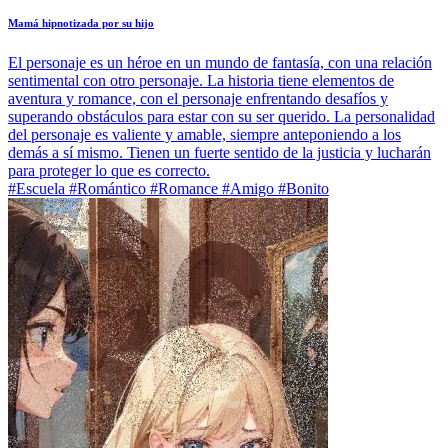
Mamá hipnotizada por su hijo
El personaje es un héroe en un mundo de fantasía, con una relación
sentimental con otro personaje. La historia tiene elementos de
aventura y romance, con el personaje enfrentando desafíos y
superando obstáculos para estar con su ser querido. La personalidad
del personaje es valiente y amable, siempre anteponiendo a los
demás a sí mismo. Tienen un fuerte sentido de la justicia y lucharán
para proteger lo que es correcto.
#Escuela #Romántico #Romance #Amigo #Bonito