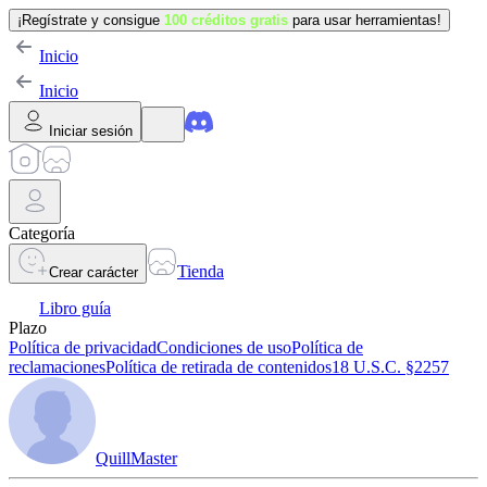
¡Regístrate y consigue
100 créditos gratis
para usar herramientas!
Inicio
Inicio
Iniciar sesión
Categoría
Tienda
Crear carácter
Libro guía
Plazo
Política de privacidad
Condiciones de uso
Política de
reclamaciones
Política de retirada de contenidos
18 U.S.C. §2257
QuillMaster