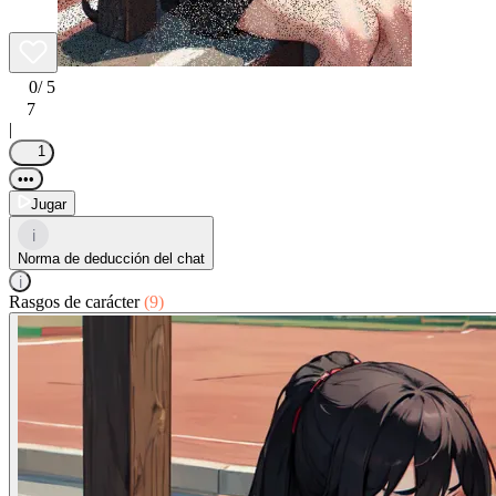
0
/ 5
7
|
1
•••
Jugar
i
Norma de deducción del chat
i
Rasgos de carácter
(9)