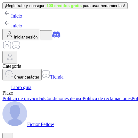
¡Regístrate y consigue
100 créditos gratis
para usar herramientas!
Inicio
Inicio
Iniciar sesión
Categoría
Tienda
Crear carácter
Libro guía
Plazo
Política de privacidad
Condiciones de uso
Política de reclamaciones
Pol
FictionFellow