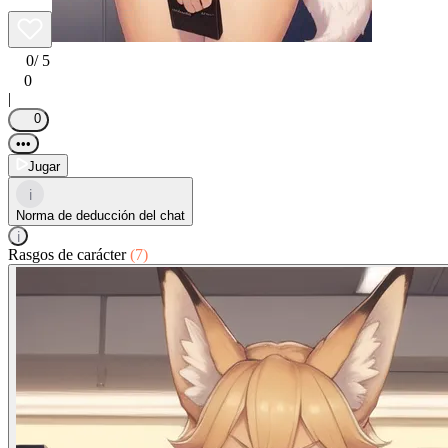
0
/ 5
0
|
0
•••
Jugar
i
Norma de deducción del chat
i
Rasgos de carácter
(7)