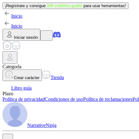
¡Regístrate y consigue
100 créditos gratis
para usar herramientas!
Inicio
Inicio
Iniciar sesión
Categoría
Tienda
Crear carácter
Libro guía
Plazo
Política de privacidad
Condiciones de uso
Política de reclamaciones
Pol
NarrativeNinja