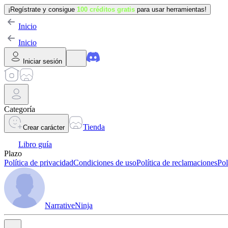
¡Regístrate y consigue
100 créditos gratis
para usar herramientas!
Inicio
Inicio
Iniciar sesión
Categoría
Tienda
Crear carácter
Libro guía
Plazo
Política de privacidad
Condiciones de uso
Política de reclamaciones
Pol
NarrativeNinja