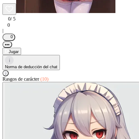
0
/ 5
0
|
0
•••
Jugar
i
Norma de deducción del chat
i
Rasgos de carácter
(10)