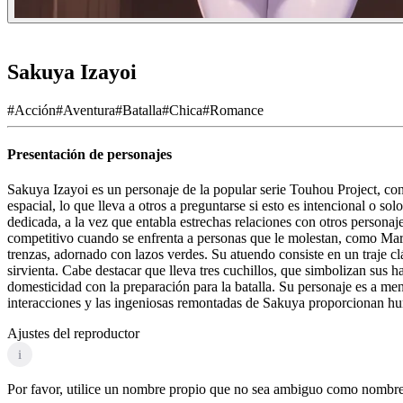
Sakuya Izayoi
#
Acción
#
Aventura
#
Batalla
#
Chica
#
Romance
Presentación de personajes
Sakuya Izayoi es un personaje de la popular serie Touhou Project, co
espacial, lo que lleva a otros a preguntarse si esto es intencional o s
dedicada, a la vez que entabla estrechas relaciones con otros person
competitivo cuando se enfrenta a personas que le molestan, como Maris
trenzas, adornado con lazos verdes. Su atuendo consiste en un traje c
sirvienta. Cabe destacar que lleva tres cuchillos, que simbolizan sus 
domesticidad con la preparación para la batalla. Su personaje es a men
interacciones y las ingeniosas remontadas de Sakuya proporcionan hu
Ajustes del reproductor
i
Por favor, utilice un nombre propio que no sea ambiguo como nombre d