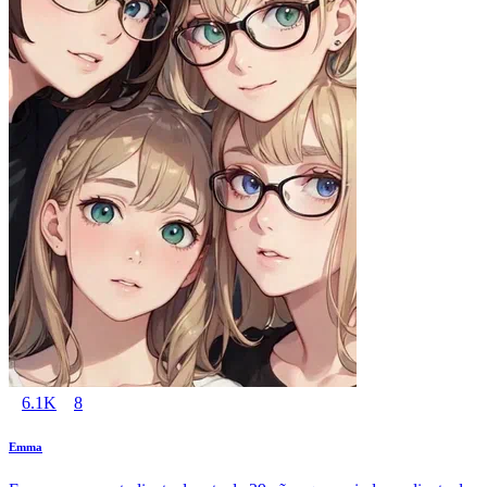
6.1K
8
Emma