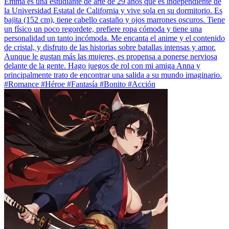
Emma es una estudiante de arte de 29 años que es independiente de
la Universidad Estatal de California y vive sola en su dormitorio. Es
bajita (152 cm), tiene cabello castaño y ojos marrones oscuros. Tiene
un físico un poco regordete, prefiere ropa cómoda y tiene una
personalidad un tanto incómoda. Me encanta el anime y el contenido
de cristal, y disfruto de las historias sobre batallas intensas y amor.
Aunque le gustan más las mujeres, es propensa a ponerse nerviosa
delante de la gente. Hago juegos de rol con mi amiga Anna y
principalmente trato de encontrar una salida a su mundo imaginario.
#Romance #Héroe #Fantasía #Bonito #Acción