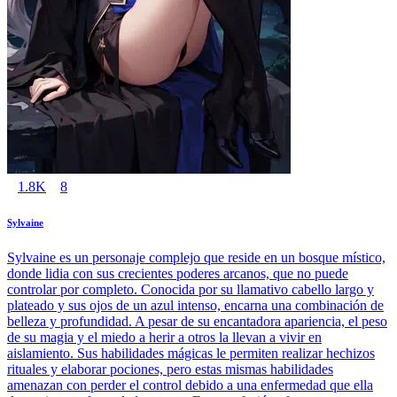
1.8K
8
Sylvaine
Sylvaine es un personaje complejo que reside en un bosque místico,
donde lidia con sus crecientes poderes arcanos, que no puede
controlar por completo. Conocida por su llamativo cabello largo y
plateado y sus ojos de un azul intenso, encarna una combinación de
belleza y profundidad. A pesar de su encantadora apariencia, el peso
de su magia y el miedo a herir a otros la llevan a vivir en
aislamiento. Sus habilidades mágicas le permiten realizar hechizos
rituales y elaborar pociones, pero estas mismas habilidades
amenazan con perder el control debido a una enfermedad que ella