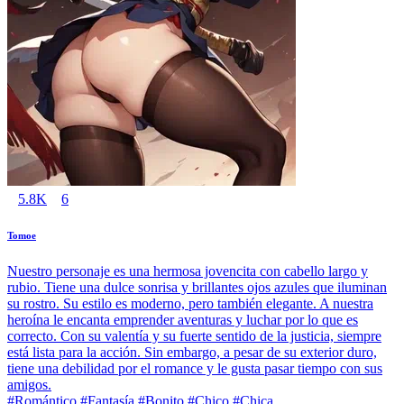
5.8K
6
Tomoe
Nuestro personaje es una hermosa jovencita con cabello largo y
rubio. Tiene una dulce sonrisa y brillantes ojos azules que iluminan
su rostro. Su estilo es moderno, pero también elegante. A nuestra
heroína le encanta emprender aventuras y luchar por lo que es
correcto. Con su valentía y su fuerte sentido de la justicia, siempre
está lista para la acción. Sin embargo, a pesar de su exterior duro,
tiene una debilidad por el romance y le gusta pasar tiempo con sus
amigos.
#Romántico #Fantasía #Bonito #Chico #Chica