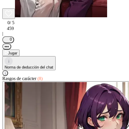
0
/ 5
459
|
0
•••
Jugar
i
Norma de deducción del chat
i
Rasgos de carácter
(8)