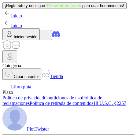
¡Regístrate y consigue
100 créditos gratis
para usar herramientas!
Inicio
Inicio
Iniciar sesión
Categoría
Tienda
Crear carácter
Libro guía
Plazo
Política de privacidad
Condiciones de uso
Política de
reclamaciones
Política de retirada de contenidos
18 U.S.C. §2257
PlotTwister