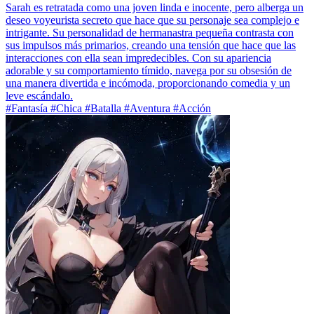
Sarah es retratada como una joven linda e inocente, pero alberga un
deseo voyeurista secreto que hace que su personaje sea complejo e
intrigante. Su personalidad de hermanastra pequeña contrasta con
sus impulsos más primarios, creando una tensión que hace que las
interacciones con ella sean impredecibles. Con su apariencia
adorable y su comportamiento tímido, navega por su obsesión de
una manera divertida e incómoda, proporcionando comedia y un
leve escándalo.
#Fantasía #Chica #Batalla #Aventura #Acción