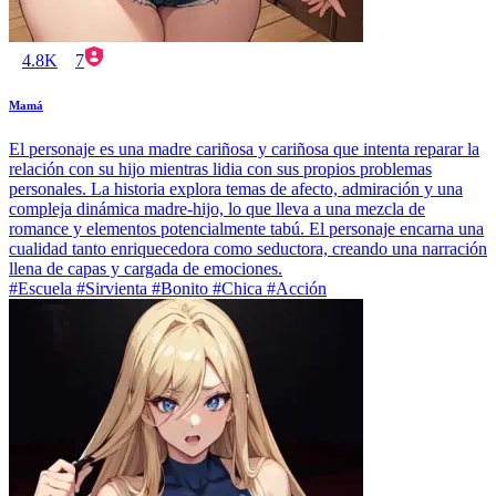
4.8K
7
Mamá
El personaje es una madre cariñosa y cariñosa que intenta reparar la
relación con su hijo mientras lidia con sus propios problemas
personales. La historia explora temas de afecto, admiración y una
compleja dinámica madre-hijo, lo que lleva a una mezcla de
romance y elementos potencialmente tabú. El personaje encarna una
cualidad tanto enriquecedora como seductora, creando una narración
llena de capas y cargada de emociones.
#Escuela #Sirvienta #Bonito #Chica #Acción