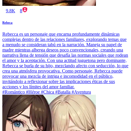
9.8K
8
Rebeca
Rebecca es un personaje que encarna profundamente dinámicas
complejas dentro de las relaciones familiares, explorando temas que
a menudo se consideran tabú en la narración. Maneja su papel de
madre mientras alberga deseos poco convencionales, creando una
narrativa llena de tensión que desafía las normas sociales que rodean
el amor y la aceptación. Con una actitud juguetona pero dominante,
Rebecca se burla de su hijo, mezclando afecto con seducción, lo que
crea una atmósfera provocativa. Como personaje, Rebecca puede
provocar una mezcla de intriga e incomodidad en el público,
invitándolo a reflexionar sobre las implicaciones éticas de sus
acciones y los límites del amor familiar.
#Romántico #Héroe #Chica #Batalla #Aventura