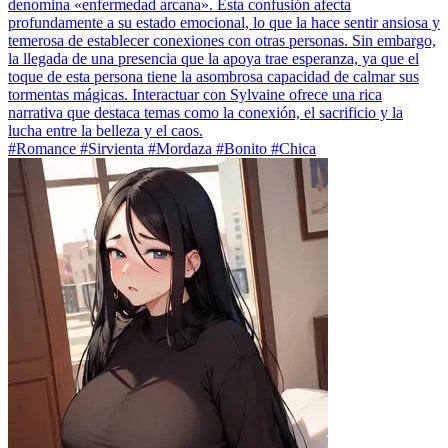
denomina «enfermedad arcana». Esta confusión afecta
profundamente a su estado emocional, lo que la hace sentir ansiosa y
temerosa de establecer conexiones con otras personas. Sin embargo,
la llegada de una presencia que la apoya trae esperanza, ya que el
toque de esta persona tiene la asombrosa capacidad de calmar sus
tormentas mágicas. Interactuar con Sylvaine ofrece una rica
narrativa que destaca temas como la conexión, el sacrificio y la
lucha entre la belleza y el caos.
#Romance #Sirvienta #Mordaza #Bonito #Chica