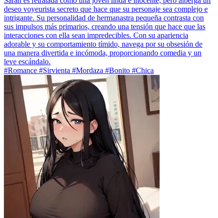
Sarah es retratada como una joven linda e inocente, pero alberga un
deseo voyeurista secreto que hace que su personaje sea complejo e
intrigante. Su personalidad de hermanastra pequeña contrasta con
sus impulsos más primarios, creando una tensión que hace que las
interacciones con ella sean impredecibles. Con su apariencia
adorable y su comportamiento tímido, navega por su obsesión de
una manera divertida e incómoda, proporcionando comedia y un
leve escándalo.
#Romance #Sirvienta #Mordaza #Bonito #Chica