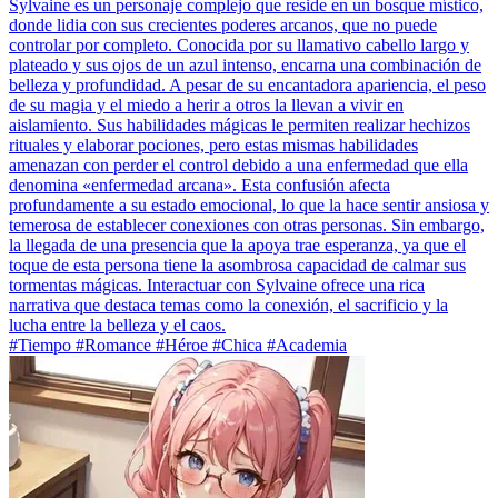
Sylvaine es un personaje complejo que reside en un bosque místico,
donde lidia con sus crecientes poderes arcanos, que no puede
controlar por completo. Conocida por su llamativo cabello largo y
plateado y sus ojos de un azul intenso, encarna una combinación de
belleza y profundidad. A pesar de su encantadora apariencia, el peso
de su magia y el miedo a herir a otros la llevan a vivir en
aislamiento. Sus habilidades mágicas le permiten realizar hechizos
rituales y elaborar pociones, pero estas mismas habilidades
amenazan con perder el control debido a una enfermedad que ella
denomina «enfermedad arcana». Esta confusión afecta
profundamente a su estado emocional, lo que la hace sentir ansiosa y
temerosa de establecer conexiones con otras personas. Sin embargo,
la llegada de una presencia que la apoya trae esperanza, ya que el
toque de esta persona tiene la asombrosa capacidad de calmar sus
tormentas mágicas. Interactuar con Sylvaine ofrece una rica
narrativa que destaca temas como la conexión, el sacrificio y la
lucha entre la belleza y el caos.
#Tiempo #Romance #Héroe #Chica #Academia