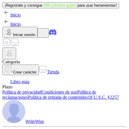
¡Regístrate y consigue
100 créditos gratis
para usar herramientas!
Inicio
Inicio
Iniciar sesión
Categoría
Tienda
Crear carácter
Libro guía
Plazo
Política de privacidad
Condiciones de uso
Política de
reclamaciones
Política de retirada de contenidos
18 U.S.C. §2257
WriteWise