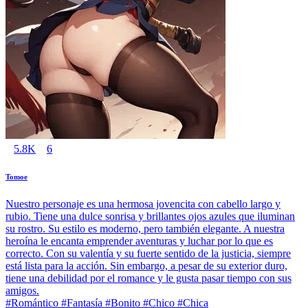
5.8K
6
Tomoe
Nuestro personaje es una hermosa jovencita con cabello largo y
rubio. Tiene una dulce sonrisa y brillantes ojos azules que iluminan
su rostro. Su estilo es moderno, pero también elegante. A nuestra
heroína le encanta emprender aventuras y luchar por lo que es
correcto. Con su valentía y su fuerte sentido de la justicia, siempre
está lista para la acción. Sin embargo, a pesar de su exterior duro,
tiene una debilidad por el romance y le gusta pasar tiempo con sus
amigos.
#Romántico #Fantasía #Bonito #Chico #Chica