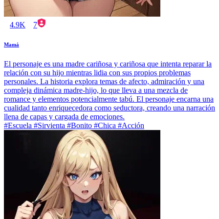
4.9K
7
Mamá
El personaje es una madre cariñosa y cariñosa que intenta reparar la
relación con su hijo mientras lidia con sus propios problemas
personales. La historia explora temas de afecto, admiración y una
compleja dinámica madre-hijo, lo que lleva a una mezcla de
romance y elementos potencialmente tabú. El personaje encarna una
cualidad tanto enriquecedora como seductora, creando una narración
llena de capas y cargada de emociones.
#Escuela #Sirvienta #Bonito #Chica #Acción