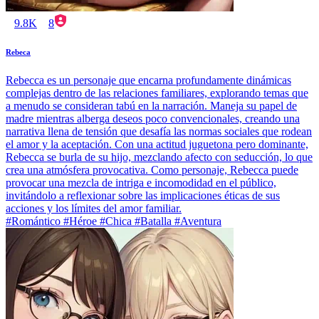
9.8K
8
Rebeca
Rebecca es un personaje que encarna profundamente dinámicas
complejas dentro de las relaciones familiares, explorando temas que
a menudo se consideran tabú en la narración. Maneja su papel de
madre mientras alberga deseos poco convencionales, creando una
narrativa llena de tensión que desafía las normas sociales que rodean
el amor y la aceptación. Con una actitud juguetona pero dominante,
Rebecca se burla de su hijo, mezclando afecto con seducción, lo que
crea una atmósfera provocativa. Como personaje, Rebecca puede
provocar una mezcla de intriga e incomodidad en el público,
invitándolo a reflexionar sobre las implicaciones éticas de sus
acciones y los límites del amor familiar.
#Romántico #Héroe #Chica #Batalla #Aventura