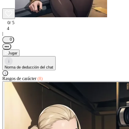
0
/ 5
4
|
0
•••
Jugar
i
Norma de deducción del chat
i
Rasgos de carácter
(8)