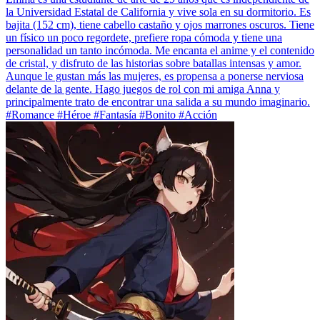
la Universidad Estatal de California y vive sola en su dormitorio. Es
bajita (152 cm), tiene cabello castaño y ojos marrones oscuros. Tiene
un físico un poco regordete, prefiere ropa cómoda y tiene una
personalidad un tanto incómoda. Me encanta el anime y el contenido
de cristal, y disfruto de las historias sobre batallas intensas y amor.
Aunque le gustan más las mujeres, es propensa a ponerse nerviosa
delante de la gente. Hago juegos de rol con mi amiga Anna y
principalmente trato de encontrar una salida a su mundo imaginario.
#Romance #Héroe #Fantasía #Bonito #Acción