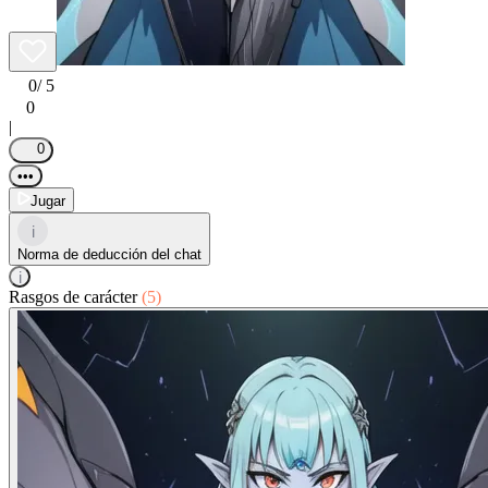
0
/ 5
0
|
0
•••
Jugar
i
Norma de deducción del chat
i
Rasgos de carácter
(5)