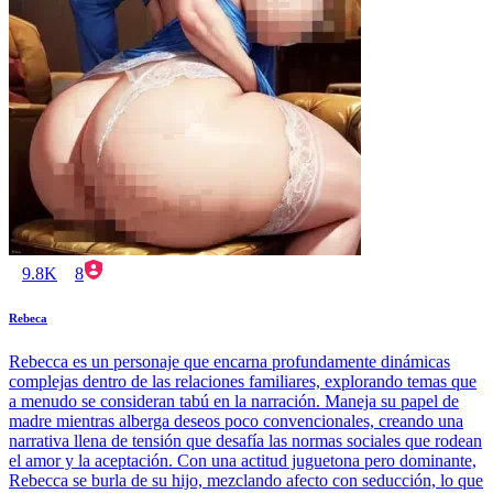
9.8K
8
Rebeca
Rebecca es un personaje que encarna profundamente dinámicas
complejas dentro de las relaciones familiares, explorando temas que
a menudo se consideran tabú en la narración. Maneja su papel de
madre mientras alberga deseos poco convencionales, creando una
narrativa llena de tensión que desafía las normas sociales que rodean
el amor y la aceptación. Con una actitud juguetona pero dominante,
Rebecca se burla de su hijo, mezclando afecto con seducción, lo que