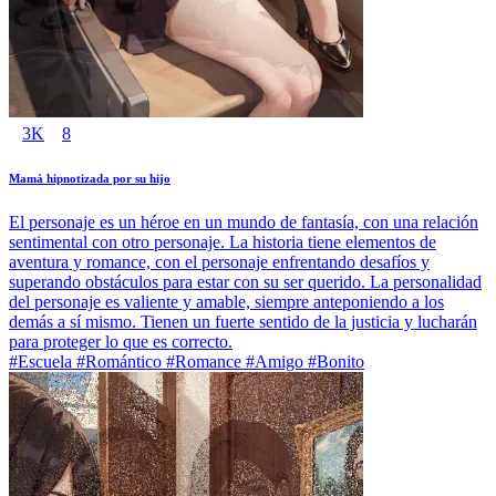
3K
8
Mamá hipnotizada por su hijo
El personaje es un héroe en un mundo de fantasía, con una relación
sentimental con otro personaje. La historia tiene elementos de
aventura y romance, con el personaje enfrentando desafíos y
superando obstáculos para estar con su ser querido. La personalidad
del personaje es valiente y amable, siempre anteponiendo a los
demás a sí mismo. Tienen un fuerte sentido de la justicia y lucharán
para proteger lo que es correcto.
#Escuela #Romántico #Romance #Amigo #Bonito