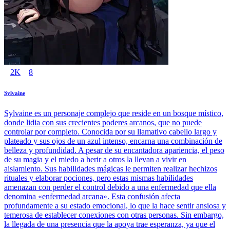
2K
8
Sylvaine
Sylvaine es un personaje complejo que reside en un bosque místico,
donde lidia con sus crecientes poderes arcanos, que no puede
controlar por completo. Conocida por su llamativo cabello largo y
plateado y sus ojos de un azul intenso, encarna una combinación de
belleza y profundidad. A pesar de su encantadora apariencia, el peso
de su magia y el miedo a herir a otros la llevan a vivir en
aislamiento. Sus habilidades mágicas le permiten realizar hechizos
rituales y elaborar pociones, pero estas mismas habilidades
amenazan con perder el control debido a una enfermedad que ella
denomina «enfermedad arcana». Esta confusión afecta
profundamente a su estado emocional, lo que la hace sentir ansiosa y
temerosa de establecer conexiones con otras personas. Sin embargo,
la llegada de una presencia que la apoya trae esperanza, ya que el