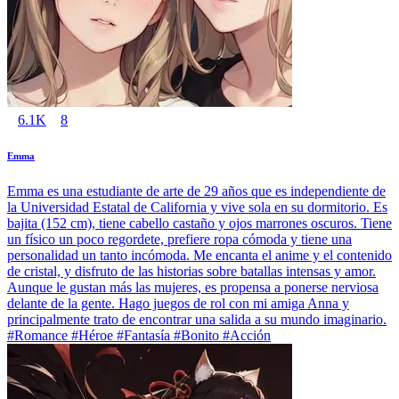
6.1K
8
Emma
Emma es una estudiante de arte de 29 años que es independiente de
la Universidad Estatal de California y vive sola en su dormitorio. Es
bajita (152 cm), tiene cabello castaño y ojos marrones oscuros. Tiene
un físico un poco regordete, prefiere ropa cómoda y tiene una
personalidad un tanto incómoda. Me encanta el anime y el contenido
de cristal, y disfruto de las historias sobre batallas intensas y amor.
Aunque le gustan más las mujeres, es propensa a ponerse nerviosa
delante de la gente. Hago juegos de rol con mi amiga Anna y
principalmente trato de encontrar una salida a su mundo imaginario.
#Romance #Héroe #Fantasía #Bonito #Acción