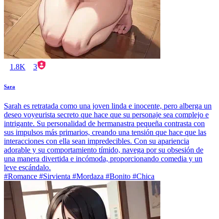
1.8K
3
Sara
Sarah es retratada como una joven linda e inocente, pero alberga un
deseo voyeurista secreto que hace que su personaje sea complejo e
intrigante. Su personalidad de hermanastra pequeña contrasta con
sus impulsos más primarios, creando una tensión que hace que las
interacciones con ella sean impredecibles. Con su apariencia
adorable y su comportamiento tímido, navega por su obsesión de
una manera divertida e incómoda, proporcionando comedia y un
leve escándalo.
#Romance #Sirvienta #Mordaza #Bonito #Chica