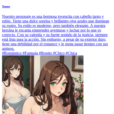
Tomoe
Nuestro personaje es una hermosa jovencita con cabello largo y
rubio. Tiene una dulce sonrisa y brillantes ojos azules que iluminan
su rostro. Su estilo es moderno, pero también elegante. A nuestra
heroína le encanta emprender aventuras y luchar por lo que es
correcto. Con su valentía y su fuerte sentido de la justicia, siempre
está lista para la acción. Sin embargo, a pesar de su exterior duro,
tiene una debilidad por el romance y le gusta pasar tiempo con sus
amigos.
#Romántico #Fantasía #Bonito #Chico #Chica