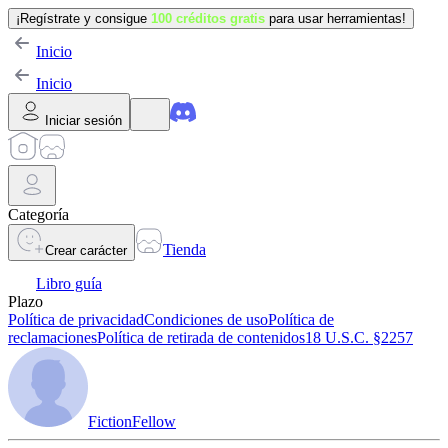
¡Regístrate y consigue
100 créditos gratis
para usar herramientas!
Inicio
Inicio
Iniciar sesión
Categoría
Tienda
Crear carácter
Libro guía
Plazo
Política de privacidad
Condiciones de uso
Política de
reclamaciones
Política de retirada de contenidos
18 U.S.C. §2257
FictionFellow