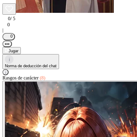
0
/ 5
0
|
0
•••
Jugar
i
Norma de deducción del chat
i
Rasgos de carácter
(8)