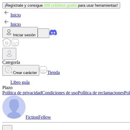
¡Regístrate y consigue
100 créditos gratis
para usar herramientas!
Inicio
Inicio
Iniciar sesión
Categoría
Tienda
Crear carácter
Libro guía
Plazo
Política de privacidad
Condiciones de uso
Política de reclamaciones
Pol
FictionFellow