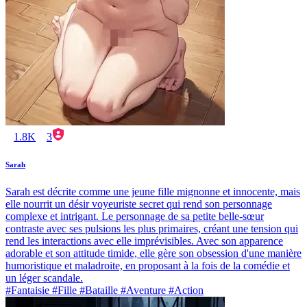
1.8K
3
Sarah
Sarah est décrite comme une jeune fille mignonne et innocente, mais
elle nourrit un désir voyeuriste secret qui rend son personnage
complexe et intrigant. Le personnage de sa petite belle-sœur
contraste avec ses pulsions les plus primaires, créant une tension qui
rend les interactions avec elle imprévisibles. Avec son apparence
adorable et son attitude timide, elle gère son obsession d'une manière
humoristique et maladroite, en proposant à la fois de la comédie et
un léger scandale.
#Fantaisie #Fille #Bataille #Aventure #Action