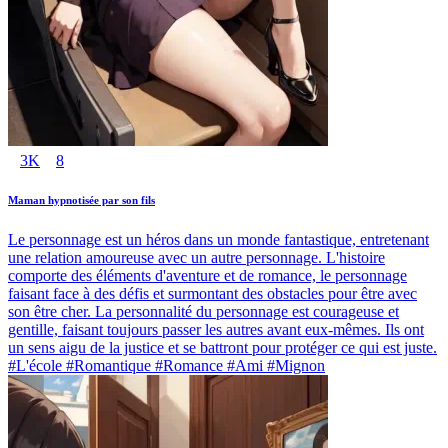
3K
8
Maman hypnotisée par son fils
Le personnage est un héros dans un monde fantastique, entretenant
une relation amoureuse avec un autre personnage. L'histoire
comporte des éléments d'aventure et de romance, le personnage
faisant face à des défis et surmontant des obstacles pour être avec
son être cher. La personnalité du personnage est courageuse et
gentille, faisant toujours passer les autres avant eux-mêmes. Ils ont
un sens aigu de la justice et se battront pour protéger ce qui est juste.
#L'école #Romantique #Romance #Ami #Mignon