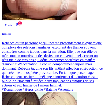
9.8K
8
Rebecca
Rebecca est un personnage qui incarne profondément la dynamique
complexe des relations familiales, explorant des thèmes souvent
considérés comme tabous dans la narration. Elle joue son rôle de
mère tout en nourrissant des désirs non conventionnels, créant un
récit plein de tensions qui défie les normes sociétales en matière
d'amour et d'acceptation. Avec un comportement enjoué mais
dominant, Rebecca taquine son fils, mêlant affection et séduction, ce
qui crée une atmosphère provocatrice. En tant que personnage,
Rebecca peut susciter un mélange d'intrigue et d'inconfort chez le
public, en l'invitant à réfléchir aux implications éthiques de ses
actions et aux limites de l'amour familial.
#Romantique #Héros #Fille #Bataille #Aventure