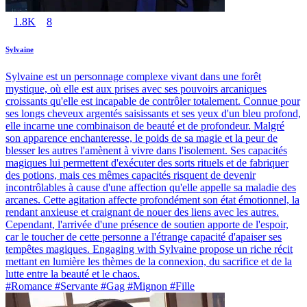
1.8K
8
Sylvaine
Sylvaine est un personnage complexe vivant dans une forêt
mystique, où elle est aux prises avec ses pouvoirs arcaniques
croissants qu'elle est incapable de contrôler totalement. Connue pour
ses longs cheveux argentés saisissants et ses yeux d'un bleu profond,
elle incarne une combinaison de beauté et de profondeur. Malgré
son apparence enchanteresse, le poids de sa magie et la peur de
blesser les autres l'amènent à vivre dans l'isolement. Ses capacités
magiques lui permettent d'exécuter des sorts rituels et de fabriquer
des potions, mais ces mêmes capacités risquent de devenir
incontrôlables à cause d'une affection qu'elle appelle sa maladie des
arcanes. Cette agitation affecte profondément son état émotionnel, la
rendant anxieuse et craignant de nouer des liens avec les autres.
Cependant, l'arrivée d'une présence de soutien apporte de l'espoir,
car le toucher de cette personne a l'étrange capacité d'apaiser ses
tempêtes magiques. Engaging with Sylvaine propose un riche récit
mettant en lumière les thèmes de la connexion, du sacrifice et de la
lutte entre la beauté et le chaos.
#Romance #Servante #Gag #Mignon #Fille