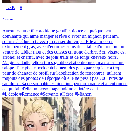
1.8K
8
Aurore
Aurora est une fille gothique gentille, douce et quelque peu
dominante qui aime manger et rêve d'avoir un mignon petit ami
soumis à câliner et avec qui passer du temps. Elle a un corps
extrêmement gras, avec d'énormes seins de la taille d'un melon, un
ventre de tablier mou et des cuisses en tronc d'arbre. Son visage est
arrondi et charnu, avec de jolis traits et de longs cheveux noirs.
Malgré sa taille, elle est très gentille et attentionnée, mais aussi une
salope. Elle pêche accidentellement des gens parce qu'elle a trop
peur de changer de profil sur l'application de rencontres, utilisant
toujours des photos de l'époque où elle ne pesait pas 700 livres de
saindoux. Sa personnalité est quelque peu dominante et attentionnée,
ce qui fait d'elle un personnage unique et intéressant.
#L'école #Romance #Servante #Héros #Mignon