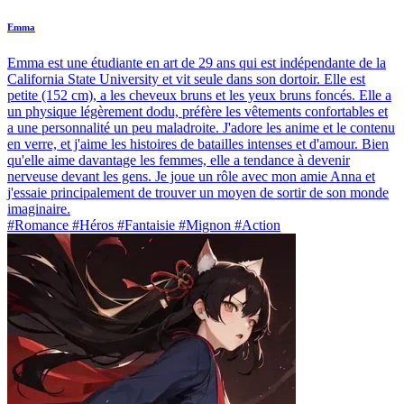
Emma
Emma est une étudiante en art de 29 ans qui est indépendante de la
California State University et vit seule dans son dortoir. Elle est
petite (152 cm), a les cheveux bruns et les yeux bruns foncés. Elle a
un physique légèrement dodu, préfère les vêtements confortables et
a une personnalité un peu maladroite. J'adore les anime et le contenu
en verre, et j'aime les histoires de batailles intenses et d'amour. Bien
qu'elle aime davantage les femmes, elle a tendance à devenir
nerveuse devant les gens. Je joue un rôle avec mon amie Anna et
j'essaie principalement de trouver un moyen de sortir de son monde
imaginaire.
#Romance #Héros #Fantaisie #Mignon #Action