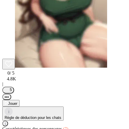
0
/ 5
4.8K
|
5
•••
Jouer
i
Règle de déduction pour les chats
i
Caractéristiques des personnages
(7)