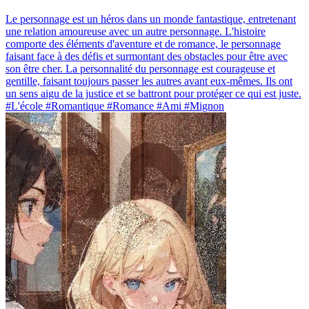
Le personnage est un héros dans un monde fantastique, entretenant
une relation amoureuse avec un autre personnage. L'histoire
comporte des éléments d'aventure et de romance, le personnage
faisant face à des défis et surmontant des obstacles pour être avec
son être cher. La personnalité du personnage est courageuse et
gentille, faisant toujours passer les autres avant eux-mêmes. Ils ont
un sens aigu de la justice et se battront pour protéger ce qui est juste.
#L'école #Romantique #Romance #Ami #Mignon