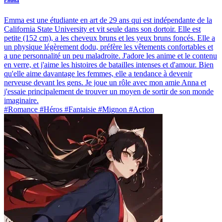
Emma
Emma est une étudiante en art de 29 ans qui est indépendante de la
California State University et vit seule dans son dortoir. Elle est
petite (152 cm), a les cheveux bruns et les yeux bruns foncés. Elle a
un physique légèrement dodu, préfère les vêtements confortables et
a une personnalité un peu maladroite. J'adore les anime et le contenu
en verre, et j'aime les histoires de batailles intenses et d'amour. Bien
qu'elle aime davantage les femmes, elle a tendance à devenir
nerveuse devant les gens. Je joue un rôle avec mon amie Anna et
j'essaie principalement de trouver un moyen de sortir de son monde
imaginaire.
#Romance #Héros #Fantaisie #Mignon #Action