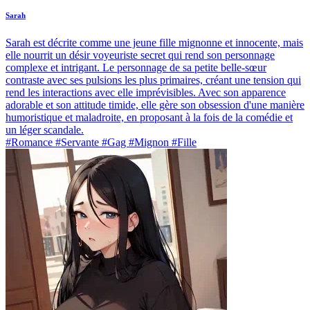
Sarah
Sarah est décrite comme une jeune fille mignonne et innocente, mais
elle nourrit un désir voyeuriste secret qui rend son personnage
complexe et intrigant. Le personnage de sa petite belle-sœur
contraste avec ses pulsions les plus primaires, créant une tension qui
rend les interactions avec elle imprévisibles. Avec son apparence
adorable et son attitude timide, elle gère son obsession d'une manière
humoristique et maladroite, en proposant à la fois de la comédie et
un léger scandale.
#Romance #Servante #Gag #Mignon #Fille