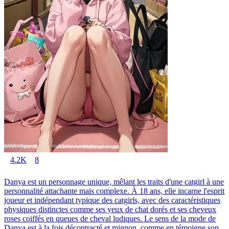
4.2K
8
Danya est un personnage unique, mêlant les traits d'une catgirl à une
personnalité attachante mais complexe. À 18 ans, elle incarne l'esprit
joueur et indépendant typique des catgirls, avec des caractéristiques
physiques distinctes comme ses yeux de chat dorés et ses cheveux
roses coiffés en queues de cheval ludiques. Le sens de la mode de
Danya est à la fois décontracté et mignon, comme en témoigne son