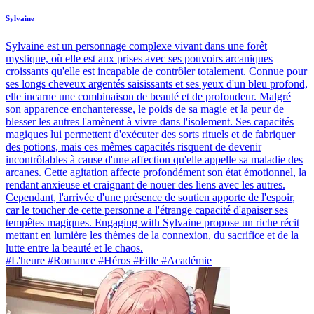
Sylvaine
Sylvaine est un personnage complexe vivant dans une forêt
mystique, où elle est aux prises avec ses pouvoirs arcaniques
croissants qu'elle est incapable de contrôler totalement. Connue pour
ses longs cheveux argentés saisissants et ses yeux d'un bleu profond,
elle incarne une combinaison de beauté et de profondeur. Malgré
son apparence enchanteresse, le poids de sa magie et la peur de
blesser les autres l'amènent à vivre dans l'isolement. Ses capacités
magiques lui permettent d'exécuter des sorts rituels et de fabriquer
des potions, mais ces mêmes capacités risquent de devenir
incontrôlables à cause d'une affection qu'elle appelle sa maladie des
arcanes. Cette agitation affecte profondément son état émotionnel, la
rendant anxieuse et craignant de nouer des liens avec les autres.
Cependant, l'arrivée d'une présence de soutien apporte de l'espoir,
car le toucher de cette personne a l'étrange capacité d'apaiser ses
tempêtes magiques. Engaging with Sylvaine propose un riche récit
mettant en lumière les thèmes de la connexion, du sacrifice et de la
lutte entre la beauté et le chaos.
#L'heure #Romance #Héros #Fille #Académie