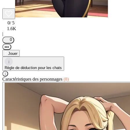
0
/ 5
1.6K
|
0
•••
Jouer
i
Règle de déduction pour les chats
i
Caractéristiques des personnages
(8)