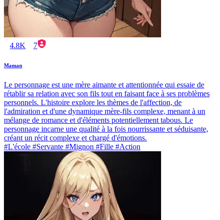
4.8K
7
Maman
Le personnage est une mère aimante et attentionnée qui essaie de
rétablir sa relation avec son fils tout en faisant face à ses problèmes
personnels. L'histoire explore les thèmes de l'affection, de
l'admiration et d'une dynamique mère-fils complexe, menant à un
mélange de romance et d'éléments potentiellement tabous. Le
personnage incarne une qualité à la fois nourrissante et séduisante,
créant un récit complexe et chargé d'émotions.
#L'école #Servante #Mignon #Fille #Action