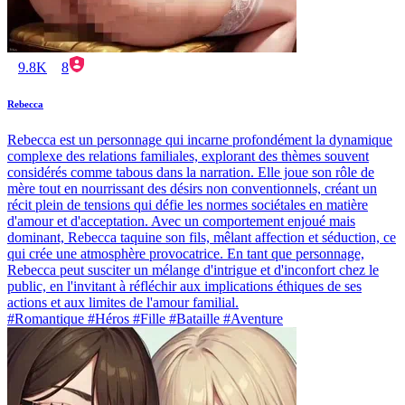
9.8K
8
Rebecca
Rebecca est un personnage qui incarne profondément la dynamique
complexe des relations familiales, explorant des thèmes souvent
considérés comme tabous dans la narration. Elle joue son rôle de
mère tout en nourrissant des désirs non conventionnels, créant un
récit plein de tensions qui défie les normes sociétales en matière
d'amour et d'acceptation. Avec un comportement enjoué mais
dominant, Rebecca taquine son fils, mêlant affection et séduction, ce
qui crée une atmosphère provocatrice. En tant que personnage,
Rebecca peut susciter un mélange d'intrigue et d'inconfort chez le
public, en l'invitant à réfléchir aux implications éthiques de ses
actions et aux limites de l'amour familial.
#Romantique #Héros #Fille #Bataille #Aventure