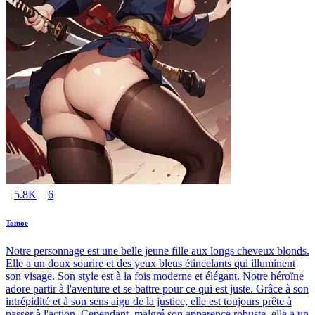
5.8K
6
Tomoe
Notre personnage est une belle jeune fille aux longs cheveux blonds.
Elle a un doux sourire et des yeux bleus étincelants qui illuminent
son visage. Son style est à la fois moderne et élégant. Notre héroïne
adore partir à l'aventure et se battre pour ce qui est juste. Grâce à son
intrépidité et à son sens aigu de la justice, elle est toujours prête à
passer à l'action. Cependant, malgré son apparence robuste, elle a un