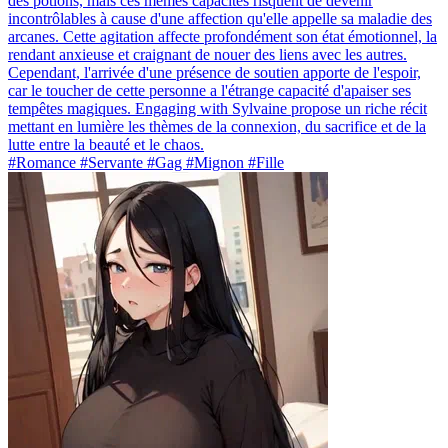
des potions, mais ces mêmes capacités risquent de devenir
incontrôlables à cause d'une affection qu'elle appelle sa maladie des
arcanes. Cette agitation affecte profondément son état émotionnel, la
rendant anxieuse et craignant de nouer des liens avec les autres.
Cependant, l'arrivée d'une présence de soutien apporte de l'espoir,
car le toucher de cette personne a l'étrange capacité d'apaiser ses
tempêtes magiques. Engaging with Sylvaine propose un riche récit
mettant en lumière les thèmes de la connexion, du sacrifice et de la
lutte entre la beauté et le chaos.
#Romance #Servante #Gag #Mignon #Fille