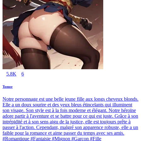
5.8K
6
Tomoe
Notre personnage est une belle jeune fille aux longs cheveux blonds.
Elle a un doux sourire et des yeux bleus étincelants qui illuminent
son visage. Son style est à la fois moderne et élégant. Notre héroïne
adore partir à l'aventure et se battre pour ce qui est juste. Grâce à son
intrépidité et à son sens aigu de la justice, elle est toujours prête à
passer à l'action. Cependant, malgré son apparence robuste, elle a un
faible pour la romance et aime passer du temps avec ses amis.
#Romantique #Fantaisie #Mignon #Garçon #Fille