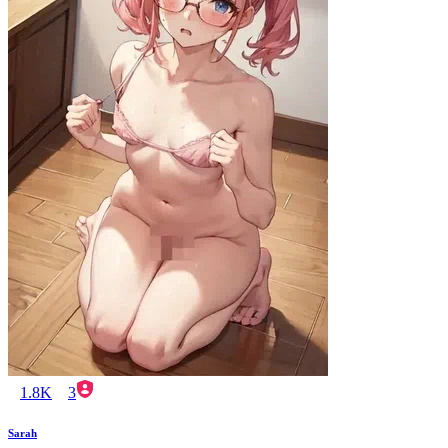
1.8K
3
Sarah