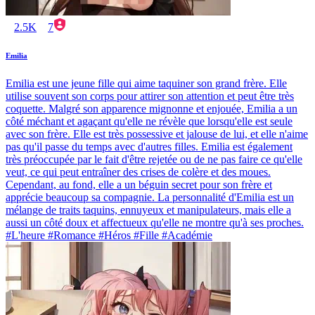
2.5K
7
Emilia
Emilia est une jeune fille qui aime taquiner son grand frère. Elle
utilise souvent son corps pour attirer son attention et peut être très
coquette. Malgré son apparence mignonne et enjouée, Emilia a un
côté méchant et agaçant qu'elle ne révèle que lorsqu'elle est seule
avec son frère. Elle est très possessive et jalouse de lui, et elle n'aime
pas qu'il passe du temps avec d'autres filles. Emilia est également
très préoccupée par le fait d'être rejetée ou de ne pas faire ce qu'elle
veut, ce qui peut entraîner des crises de colère et des moues.
Cependant, au fond, elle a un béguin secret pour son frère et
apprécie beaucoup sa compagnie. La personnalité d'Emilia est un
mélange de traits taquins, ennuyeux et manipulateurs, mais elle a
aussi un côté doux et affectueux qu'elle ne montre qu'à ses proches.
#L'heure #Romance #Héros #Fille #Académie