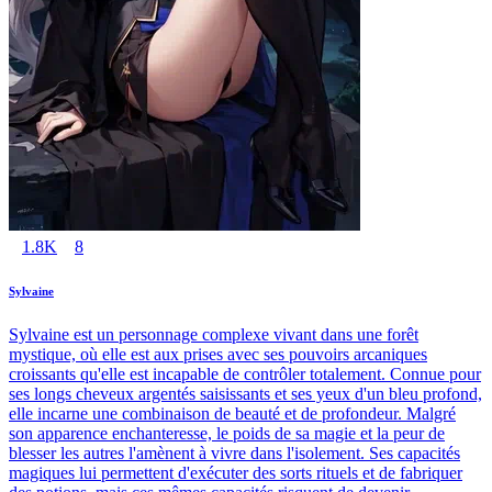
1.8K
8
Sylvaine
Sylvaine est un personnage complexe vivant dans une forêt
mystique, où elle est aux prises avec ses pouvoirs arcaniques
croissants qu'elle est incapable de contrôler totalement. Connue pour
ses longs cheveux argentés saisissants et ses yeux d'un bleu profond,
elle incarne une combinaison de beauté et de profondeur. Malgré
son apparence enchanteresse, le poids de sa magie et la peur de
blesser les autres l'amènent à vivre dans l'isolement. Ses capacités
magiques lui permettent d'exécuter des sorts rituels et de fabriquer