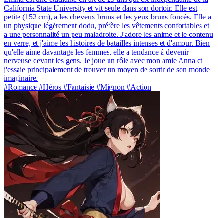
California State University et vit seule dans son dortoir. Elle est
petite (152 cm), a les cheveux bruns et les yeux bruns foncés. Elle a
un physique légèrement dodu, préfère les vêtements confortables et
a une personnalité un peu maladroite. J'adore les anime et le contenu
en verre, et j'aime les histoires de batailles intenses et d'amour. Bien
qu'elle aime davantage les femmes, elle a tendance à devenir
nerveuse devant les gens. Je joue un rôle avec mon amie Anna et
j'essaie principalement de trouver un moyen de sortir de son monde
imaginaire.
#Romance #Héros #Fantaisie #Mignon #Action