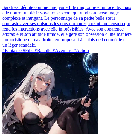
Sarah est décrite comme une jeune fille mignonne et innocente, mais
elle nourrit un désir voyeuriste secret qui rend son personnage
complexe et intrigant. Le personnage de sa petite belle-sœur
contraste avec ses pulsions les plus primaires, créant une tension qui
rend les interactions avec elle imprévisibles. Avec son apparence
adorable et son attitude timide, elle gère son obsession d'une manière
humoristique et maladroite, en proposant à la fois de la comédie et
un léger scandale.
#Fantaisie #Fille #Bataille #Aventure #Action