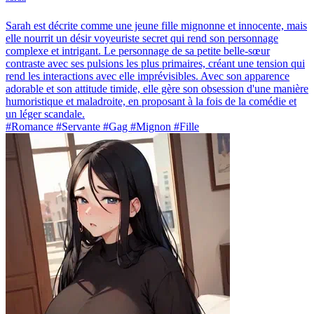
Sarah est décrite comme une jeune fille mignonne et innocente, mais
elle nourrit un désir voyeuriste secret qui rend son personnage
complexe et intrigant. Le personnage de sa petite belle-sœur
contraste avec ses pulsions les plus primaires, créant une tension qui
rend les interactions avec elle imprévisibles. Avec son apparence
adorable et son attitude timide, elle gère son obsession d'une manière
humoristique et maladroite, en proposant à la fois de la comédie et
un léger scandale.
#Romance #Servante #Gag #Mignon #Fille