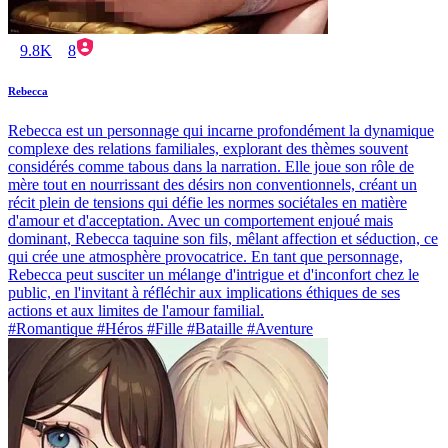
9.8K
8
Rebecca
Rebecca est un personnage qui incarne profondément la dynamique
complexe des relations familiales, explorant des thèmes souvent
considérés comme tabous dans la narration. Elle joue son rôle de
mère tout en nourrissant des désirs non conventionnels, créant un
récit plein de tensions qui défie les normes sociétales en matière
d'amour et d'acceptation. Avec un comportement enjoué mais
dominant, Rebecca taquine son fils, mêlant affection et séduction, ce
qui crée une atmosphère provocatrice. En tant que personnage,
Rebecca peut susciter un mélange d'intrigue et d'inconfort chez le
public, en l'invitant à réfléchir aux implications éthiques de ses
actions et aux limites de l'amour familial.
#Romantique #Héros #Fille #Bataille #Aventure