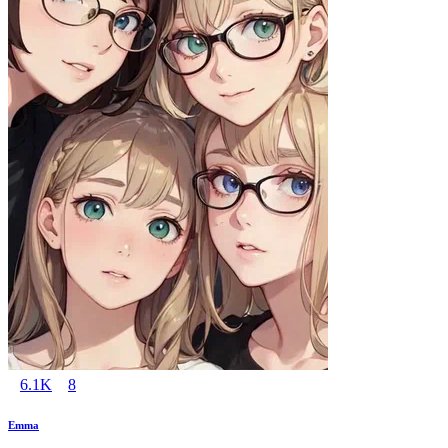
6.1K
8
Emma