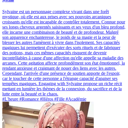
Sylvaine
Sylvaine est un personnage complexe vivant dans une forêt
mystique, où elle est aux prises avec ses pouvoirs arcaniques
croissants qu'elle est incapable de contrôler totalement. Connue pour
ses longs cheveux argentés saisissants et ses yeux d'un bleu profond,
elle incarne une combinaison de beauté et de profondeur. Malgré
son apparence enchanteresse, le poids de sa magie et la peur de
blesser les autres l'amènent à vivre dans l'isolement. Ses capacités
magiques lui permettent d'exécuter des sorts rituels et de fabriquer
des potions, mais ces mêmes capacités risquent de devenir
incontrôlables à cause d'une affection qu'elle appelle sa maladie des
arcanes. Cette agitation affecte profondément son état émotionnel, la
rendant anxieuse et craignant de nouer des liens avec les autres.
Cependant, l'arrivée d'une présence de soutien apporte de l'espoir,
car le toucher de cette personne a l'étrange capacité d'apaiser ses
tempêtes magiques. Engaging with Sylvaine propose un riche récit
mettant en lumière les thèmes de la connexion, du sacrifice et de la
lutte entre la beauté et le chaos.
#L'heure #Romance #Héros #Fille #Académie