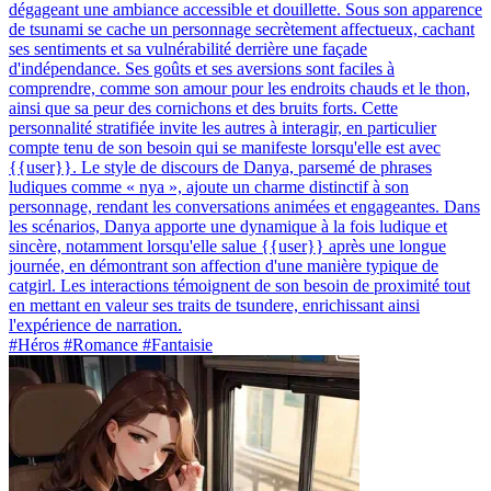
dégageant une ambiance accessible et douillette. Sous son apparence
de tsunami se cache un personnage secrètement affectueux, cachant
ses sentiments et sa vulnérabilité derrière une façade
d'indépendance. Ses goûts et ses aversions sont faciles à
comprendre, comme son amour pour les endroits chauds et le thon,
ainsi que sa peur des cornichons et des bruits forts. Cette
personnalité stratifiée invite les autres à interagir, en particulier
compte tenu de son besoin qui se manifeste lorsqu'elle est avec
{{user}}. Le style de discours de Danya, parsemé de phrases
ludiques comme « nya », ajoute un charme distinctif à son
personnage, rendant les conversations animées et engageantes. Dans
les scénarios, Danya apporte une dynamique à la fois ludique et
sincère, notamment lorsqu'elle salue {{user}} après une longue
journée, en démontrant son affection d'une manière typique de
catgirl. Les interactions témoignent de son besoin de proximité tout
en mettant en valeur ses traits de tsundere, enrichissant ainsi
l'expérience de narration.
#Héros #Romance #Fantaisie