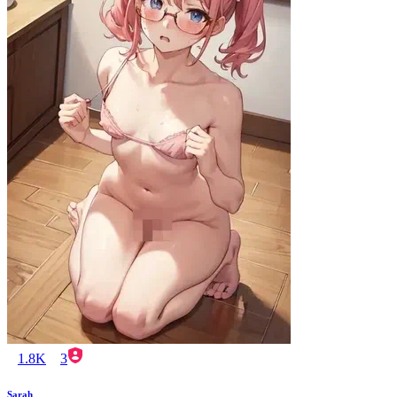
1.8K
3
Sarah