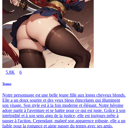
5.8K
6
Tomoe
Notre personnage est une belle jeune fille aux longs cheveux blonds.
Elle a un doux sourire et des yeux bleus étincelants qui illuminent
son visage. Son style est à la fois moderne et élégant. Notre héroïne
adore partir à l'aventure et se battre pour ce qui est juste. Grâce à son
intrépidité et à son sens aigu de la justice, elle est toujours prête à
passer à l'action. Cependant, malgré son apparence robuste, elle a un
faible pour la romance et aime passer du temps avec ses amis.