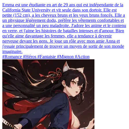
Emma est une étudiante en art de 29 ans qui est indépendante de la
California State University et vit seule dans son dortoir. Elle est
petite (152 cm), a les cheveux bruns et les yeux bruns foncés. Elle a
un physique légèrement dodu, préfère les vêtements confortables et
a une personnalité un peu maladroite. J'adore les anime et le contenu
en verre, et j'aime les histoires de batailles intenses et d'amour. Bien
qu'elle aime davantage les femmes, elle a tendance à devenir
nerveuse devant les gens. Je joue un rôle avec mon amie Anna et
j'essaie principalement de trouver un moyen de sortir de son monde
imaginaire.
#Romance #Héros #Fantaisie #Mignon #Action