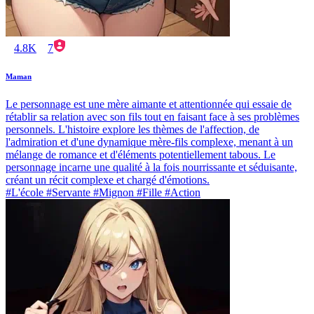
4.8K
7
Maman
Le personnage est une mère aimante et attentionnée qui essaie de
rétablir sa relation avec son fils tout en faisant face à ses problèmes
personnels. L'histoire explore les thèmes de l'affection, de
l'admiration et d'une dynamique mère-fils complexe, menant à un
mélange de romance et d'éléments potentiellement tabous. Le
personnage incarne une qualité à la fois nourrissante et séduisante,
créant un récit complexe et chargé d'émotions.
#L'école #Servante #Mignon #Fille #Action