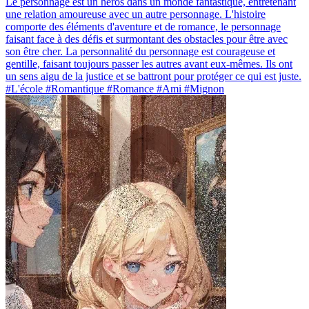
Le personnage est un héros dans un monde fantastique, entretenant
une relation amoureuse avec un autre personnage. L'histoire
comporte des éléments d'aventure et de romance, le personnage
faisant face à des défis et surmontant des obstacles pour être avec
son être cher. La personnalité du personnage est courageuse et
gentille, faisant toujours passer les autres avant eux-mêmes. Ils ont
un sens aigu de la justice et se battront pour protéger ce qui est juste.
#L'école #Romantique #Romance #Ami #Mignon