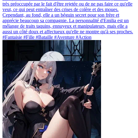
très préoccupée par le fait d'être rejetée ou de ne pas faire ce qu'elle
veut, ce qui peut entraîner des crises de colère et des moues.
Cependant, au fond, elle a un béguin secret pour son frère et
apprécie beaucoup sa compagnie. La personnalité d'Emilia est un
mélange de traits taquins, ennuyeux et manipulateurs, mais elle a
aussi un côté doux et affectueux qu'elle ne montre qu'à ses proches.
#Fantaisie #Fille #Bataille #Aventure #Action