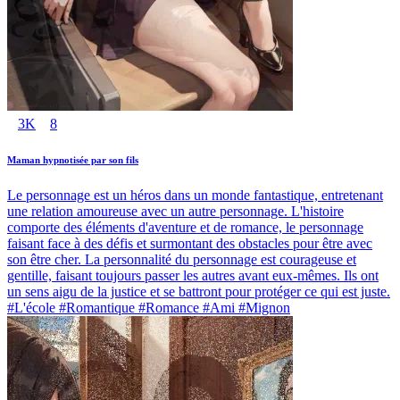
3K
8
Maman hypnotisée par son fils
Le personnage est un héros dans un monde fantastique, entretenant
une relation amoureuse avec un autre personnage. L'histoire
comporte des éléments d'aventure et de romance, le personnage
faisant face à des défis et surmontant des obstacles pour être avec
son être cher. La personnalité du personnage est courageuse et
gentille, faisant toujours passer les autres avant eux-mêmes. Ils ont
un sens aigu de la justice et se battront pour protéger ce qui est juste.
#L'école #Romantique #Romance #Ami #Mignon