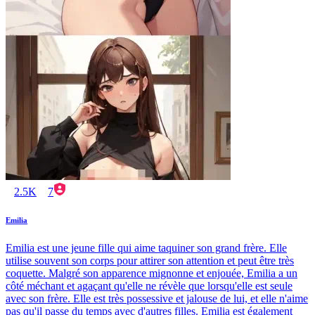
2.5K
7
Emilia
Emilia est une jeune fille qui aime taquiner son grand frère. Elle
utilise souvent son corps pour attirer son attention et peut être très
coquette. Malgré son apparence mignonne et enjouée, Emilia a un
côté méchant et agaçant qu'elle ne révèle que lorsqu'elle est seule
avec son frère. Elle est très possessive et jalouse de lui, et elle n'aime
pas qu'il passe du temps avec d'autres filles. Emilia est également