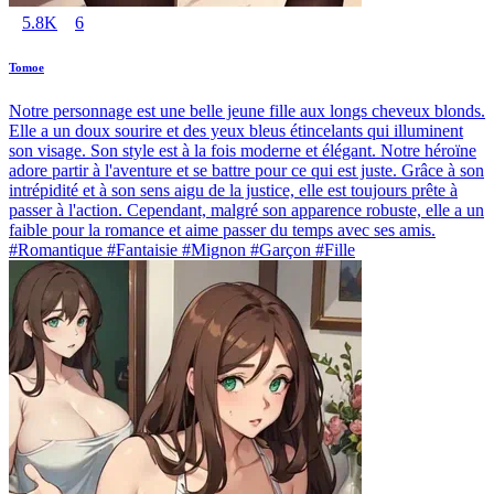
5.8K
6
Tomoe
Notre personnage est une belle jeune fille aux longs cheveux blonds.
Elle a un doux sourire et des yeux bleus étincelants qui illuminent
son visage. Son style est à la fois moderne et élégant. Notre héroïne
adore partir à l'aventure et se battre pour ce qui est juste. Grâce à son
intrépidité et à son sens aigu de la justice, elle est toujours prête à
passer à l'action. Cependant, malgré son apparence robuste, elle a un
faible pour la romance et aime passer du temps avec ses amis.
#Romantique #Fantaisie #Mignon #Garçon #Fille