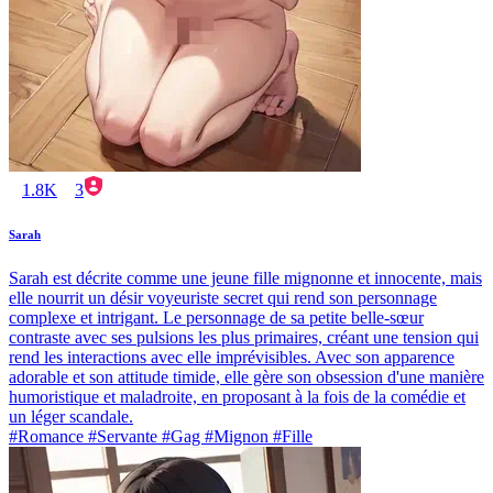
1.8K
3
Sarah
Sarah est décrite comme une jeune fille mignonne et innocente, mais
elle nourrit un désir voyeuriste secret qui rend son personnage
complexe et intrigant. Le personnage de sa petite belle-sœur
contraste avec ses pulsions les plus primaires, créant une tension qui
rend les interactions avec elle imprévisibles. Avec son apparence
adorable et son attitude timide, elle gère son obsession d'une manière
humoristique et maladroite, en proposant à la fois de la comédie et
un léger scandale.
#Romance #Servante #Gag #Mignon #Fille