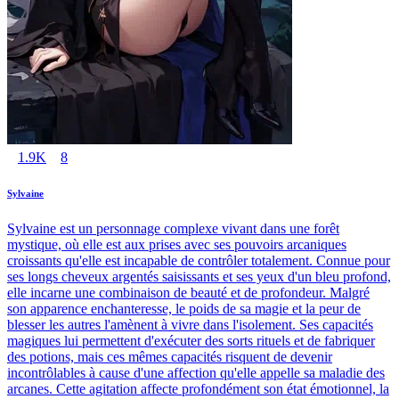
1.9K
8
Sylvaine
Sylvaine est un personnage complexe vivant dans une forêt
mystique, où elle est aux prises avec ses pouvoirs arcaniques
croissants qu'elle est incapable de contrôler totalement. Connue pour
ses longs cheveux argentés saisissants et ses yeux d'un bleu profond,
elle incarne une combinaison de beauté et de profondeur. Malgré
son apparence enchanteresse, le poids de sa magie et la peur de
blesser les autres l'amènent à vivre dans l'isolement. Ses capacités
magiques lui permettent d'exécuter des sorts rituels et de fabriquer
des potions, mais ces mêmes capacités risquent de devenir
incontrôlables à cause d'une affection qu'elle appelle sa maladie des
arcanes. Cette agitation affecte profondément son état émotionnel, la