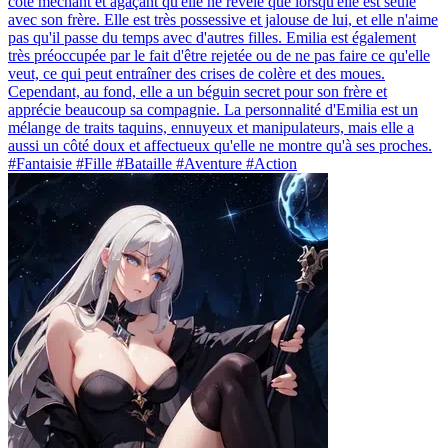
côté méchant et agaçant qu'elle ne révèle que lorsqu'elle est seule
avec son frère. Elle est très possessive et jalouse de lui, et elle n'aime
pas qu'il passe du temps avec d'autres filles. Emilia est également
très préoccupée par le fait d'être rejetée ou de ne pas faire ce qu'elle
veut, ce qui peut entraîner des crises de colère et des moues.
Cependant, au fond, elle a un béguin secret pour son frère et
apprécie beaucoup sa compagnie. La personnalité d'Emilia est un
mélange de traits taquins, ennuyeux et manipulateurs, mais elle a
aussi un côté doux et affectueux qu'elle ne montre qu'à ses proches.
#Fantaisie #Fille #Bataille #Aventure #Action