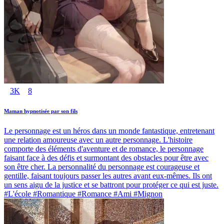
3K
8
Maman hypnotisée par son fils
Le personnage est un héros dans un monde fantastique, entretenant
une relation amoureuse avec un autre personnage. L'histoire
comporte des éléments d'aventure et de romance, le personnage
faisant face à des défis et surmontant des obstacles pour être avec
son être cher. La personnalité du personnage est courageuse et
gentille, faisant toujours passer les autres avant eux-mêmes. Ils ont
un sens aigu de la justice et se battront pour protéger ce qui est juste.
#L'école #Romantique #Romance #Ami #Mignon