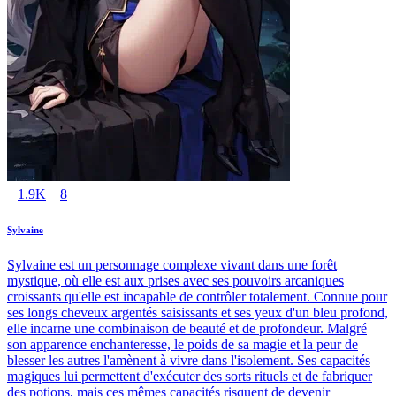
1.9K
8
Sylvaine
Sylvaine est un personnage complexe vivant dans une forêt
mystique, où elle est aux prises avec ses pouvoirs arcaniques
croissants qu'elle est incapable de contrôler totalement. Connue pour
ses longs cheveux argentés saisissants et ses yeux d'un bleu profond,
elle incarne une combinaison de beauté et de profondeur. Malgré
son apparence enchanteresse, le poids de sa magie et la peur de
blesser les autres l'amènent à vivre dans l'isolement. Ses capacités
magiques lui permettent d'exécuter des sorts rituels et de fabriquer
des potions, mais ces mêmes capacités risquent de devenir