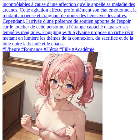
incontrôlables à cause d'une affection qu'elle appelle sa maladie des
arcanes. Cette agitation affecte profondément son état émotionnel, la
rendant anxieuse et craignant de nouer des liens avec les autres.
Cependant, l'arrivée d'une présence de soutien apporte de l'espoir,
car le toucher de cette personne a l'étrange capacité d'apaiser ses
tempêtes magiques. Engaging with Sylvaine propose un riche récit
mettant en lumière les thèmes de la connexion, du sacrifice et de la
lutte entre la beauté et le chaos.
#L'heure #Romance #Héros #Fille #Académie