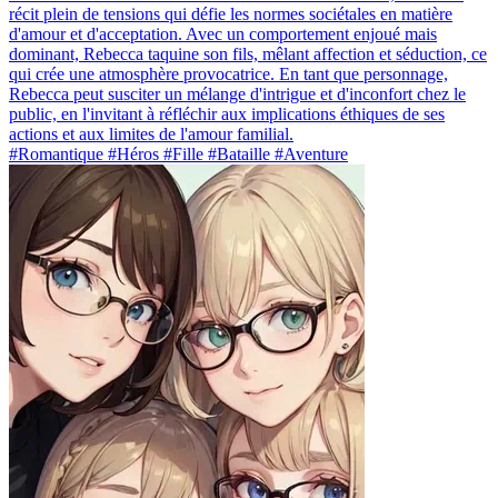
récit plein de tensions qui défie les normes sociétales en matière
d'amour et d'acceptation. Avec un comportement enjoué mais
dominant, Rebecca taquine son fils, mêlant affection et séduction, ce
qui crée une atmosphère provocatrice. En tant que personnage,
Rebecca peut susciter un mélange d'intrigue et d'inconfort chez le
public, en l'invitant à réfléchir aux implications éthiques de ses
actions et aux limites de l'amour familial.
#Romantique #Héros #Fille #Bataille #Aventure