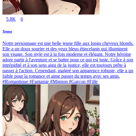
5.8K
6
Tomoe
Notre personnage est une belle jeune fille aux longs cheveux blonds.
Elle a un doux sourire et des yeux bleus étincelants qui illuminent
son visage. Son style est à la fois moderne et élégant. Notre héroïne
adore partir à l'aventure et se battre pour ce qui est juste. Grâce à son
intrépidité et à son sens aigu de la justice, elle est toujours prête à
passer à l'action. Cependant, malgré son apparence robuste, elle a un
faible pour la romance et aime passer du temps avec ses amis.
#Romantique #Fantaisie #Mignon #Garçon #Fille