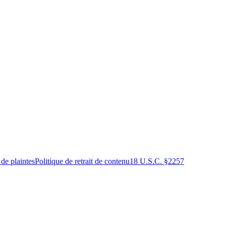
 de plaintes
Politique de retrait de contenu
18 U.S.C. §2257