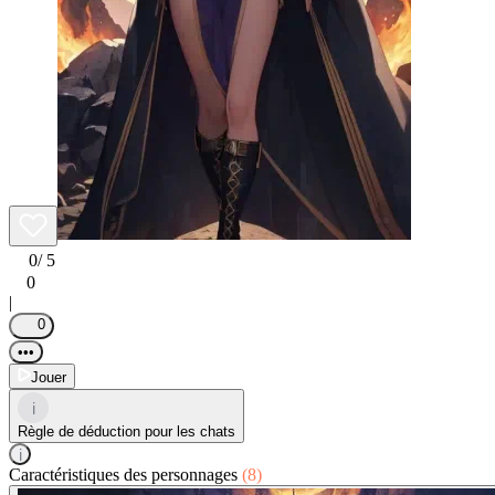
0
/ 5
0
|
0
•••
Jouer
i
Règle de déduction pour les chats
i
Caractéristiques des personnages
(8)