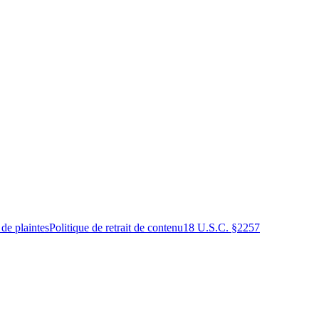
 de plaintes
Politique de retrait de contenu
18 U.S.C. §2257