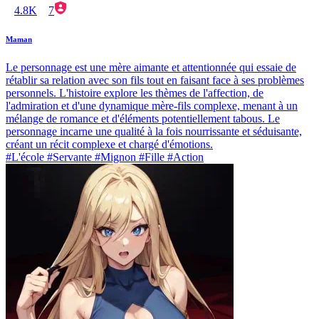
4.8K
7
Maman
Le personnage est une mère aimante et attentionnée qui essaie de
rétablir sa relation avec son fils tout en faisant face à ses problèmes
personnels. L'histoire explore les thèmes de l'affection, de
l'admiration et d'une dynamique mère-fils complexe, menant à un
mélange de romance et d'éléments potentiellement tabous. Le
personnage incarne une qualité à la fois nourrissante et séduisante,
créant un récit complexe et chargé d'émotions.
#L'école #Servante #Mignon #Fille #Action