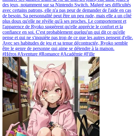
des jeux, notamment sur sa Nintendo Switch. Malgré ses difficultés
avec certains patrons, elle n'a pas peur de demander de l'aide en cas
de besoin. Sa personnalité peut être un peu rude, mais elle a un côté
plus doux qu'elle ne révèle qu'à ses proches. Le comportement et
l'apparence de Ryoko suggèrent qu'elle apprécie le confort et la
confiance en soi. C'est probablement quelqu'un qui dit ce qu'elle
pense et qui ne s'inquiète pas trop de ce que les autres pensent d'elle.
Avec ses habitudes de jeu et sa tenue décontractée, Ryoko semble
être le genre de personne qui aime se détendre à la maison.
#Héros #Aventure #Romance #Académie #Fille