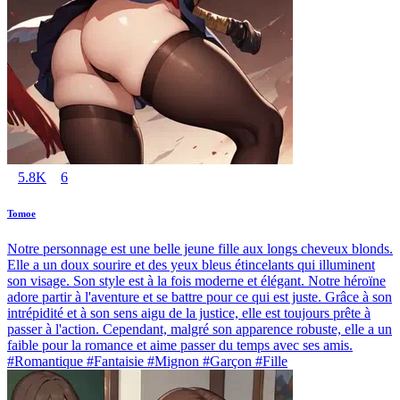
5.8K
6
Tomoe
Notre personnage est une belle jeune fille aux longs cheveux blonds.
Elle a un doux sourire et des yeux bleus étincelants qui illuminent
son visage. Son style est à la fois moderne et élégant. Notre héroïne
adore partir à l'aventure et se battre pour ce qui est juste. Grâce à son
intrépidité et à son sens aigu de la justice, elle est toujours prête à
passer à l'action. Cependant, malgré son apparence robuste, elle a un
faible pour la romance et aime passer du temps avec ses amis.
#Romantique #Fantaisie #Mignon #Garçon #Fille