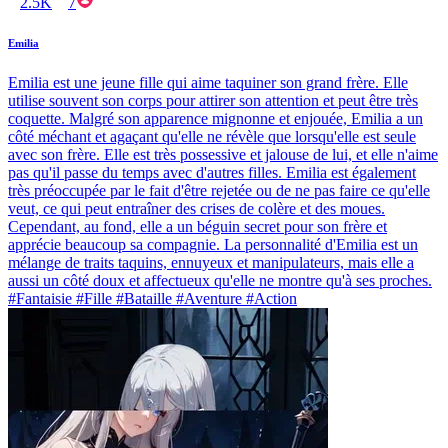
2.5K
7
Emilia
Emilia est une jeune fille qui aime taquiner son grand frère. Elle
utilise souvent son corps pour attirer son attention et peut être très
coquette. Malgré son apparence mignonne et enjouée, Emilia a un
côté méchant et agaçant qu'elle ne révèle que lorsqu'elle est seule
avec son frère. Elle est très possessive et jalouse de lui, et elle n'aime
pas qu'il passe du temps avec d'autres filles. Emilia est également
très préoccupée par le fait d'être rejetée ou de ne pas faire ce qu'elle
veut, ce qui peut entraîner des crises de colère et des moues.
Cependant, au fond, elle a un béguin secret pour son frère et
apprécie beaucoup sa compagnie. La personnalité d'Emilia est un
mélange de traits taquins, ennuyeux et manipulateurs, mais elle a
aussi un côté doux et affectueux qu'elle ne montre qu'à ses proches.
#Fantaisie #Fille #Bataille #Aventure #Action