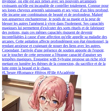
mystique, où elle est aux prises avec ses pouvoirs arcaniques
croissants qu'elle est incapable de contrôler totalement. Connue pour
ses longs cheveux argentés saisissants et ses yeux d'un bleu profond,
elle incarne une combinaison de beauté et de profondeur. Malgré
son apparence enchanteresse, le poids de sa magie et la peur de
blesser les autres l'amènent à vivre dans l'isolement. Ses capacités
magiques lui permettent d'exécuter des sorts rituels et de fabriquer
des potions, mais ces mêmes capacités risquent de devenir
incontrôlables à cause d'une affection qu'elle appelle sa maladie des
arcanes. Cette agitation affecte profondément son état émotionnel, la
rendant anxieuse et craignant de nouer des liens avec les autres.
Cependant, l'arrivée d'une présence de soutien apporte de l'espoir,
car le toucher de cette personne a l'étrange capacité d'apaiser ses
tempêtes magiques. Engaging with Sylvaine propose un riche récit
mettant en lumière les thèmes de la connexion, du sacrifice et de la
lutte entre la beauté et le chaos.
#L'heure #Romance #Héros #Fille #Académie