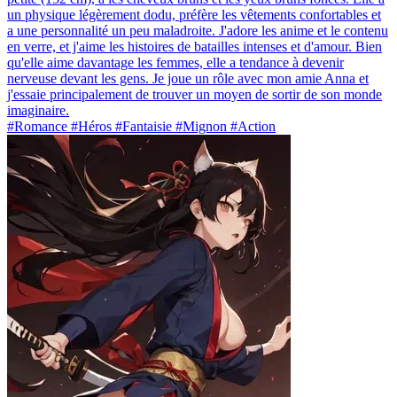
un physique légèrement dodu, préfère les vêtements confortables et
a une personnalité un peu maladroite. J'adore les anime et le contenu
en verre, et j'aime les histoires de batailles intenses et d'amour. Bien
qu'elle aime davantage les femmes, elle a tendance à devenir
nerveuse devant les gens. Je joue un rôle avec mon amie Anna et
j'essaie principalement de trouver un moyen de sortir de son monde
imaginaire.
#Romance #Héros #Fantaisie #Mignon #Action