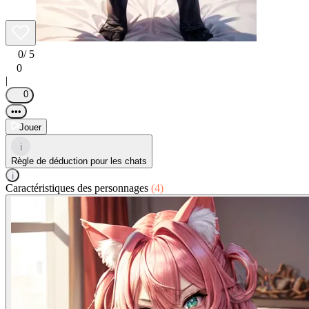
0
/ 5
0
|
0
•••
Jouer
i
Règle de déduction pour les chats
i
Caractéristiques des personnages
(4)