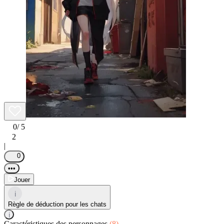
0
/ 5
2
|
0
•••
Jouer
i
Règle de déduction pour les chats
i
Caractéristiques des personnages
(8)