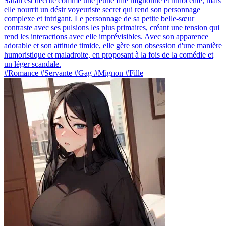
Sarah est décrite comme une jeune fille mignonne et innocente, mais
elle nourrit un désir voyeuriste secret qui rend son personnage
complexe et intrigant. Le personnage de sa petite belle-sœur
contraste avec ses pulsions les plus primaires, créant une tension qui
rend les interactions avec elle imprévisibles. Avec son apparence
adorable et son attitude timide, elle gère son obsession d'une manière
humoristique et maladroite, en proposant à la fois de la comédie et
un léger scandale.
#Romance #Servante #Gag #Mignon #Fille