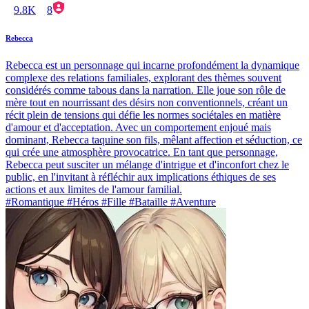
9.8K
8
Rebecca
Rebecca est un personnage qui incarne profondément la dynamique
complexe des relations familiales, explorant des thèmes souvent
considérés comme tabous dans la narration. Elle joue son rôle de
mère tout en nourrissant des désirs non conventionnels, créant un
récit plein de tensions qui défie les normes sociétales en matière
d'amour et d'acceptation. Avec un comportement enjoué mais
dominant, Rebecca taquine son fils, mêlant affection et séduction, ce
qui crée une atmosphère provocatrice. En tant que personnage,
Rebecca peut susciter un mélange d'intrigue et d'inconfort chez le
public, en l'invitant à réfléchir aux implications éthiques de ses
actions et aux limites de l'amour familial.
#Romantique #Héros #Fille #Bataille #Aventure