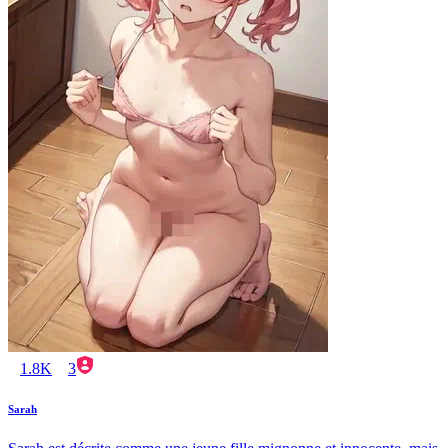
1.8K
3
Sarah