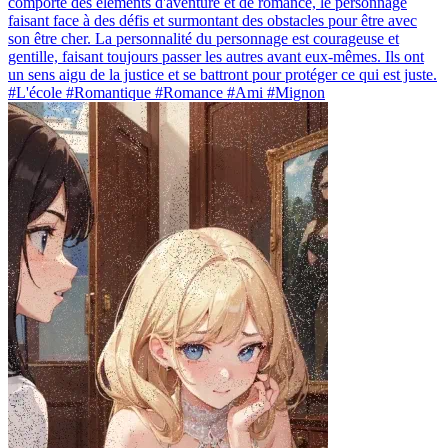
comporte des éléments d'aventure et de romance, le personnage
faisant face à des défis et surmontant des obstacles pour être avec
son être cher. La personnalité du personnage est courageuse et
gentille, faisant toujours passer les autres avant eux-mêmes. Ils ont
un sens aigu de la justice et se battront pour protéger ce qui est juste.
#L'école #Romantique #Romance #Ami #Mignon