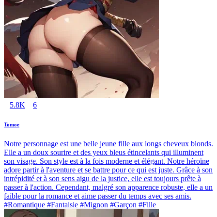
5.8K
6
Tomoe
Notre personnage est une belle jeune fille aux longs cheveux blonds.
Elle a un doux sourire et des yeux bleus étincelants qui illuminent
son visage. Son style est à la fois moderne et élégant. Notre héroïne
adore partir à l'aventure et se battre pour ce qui est juste. Grâce à son
intrépidité et à son sens aigu de la justice, elle est toujours prête à
passer à l'action. Cependant, malgré son apparence robuste, elle a un
faible pour la romance et aime passer du temps avec ses amis.
#Romantique #Fantaisie #Mignon #Garçon #Fille