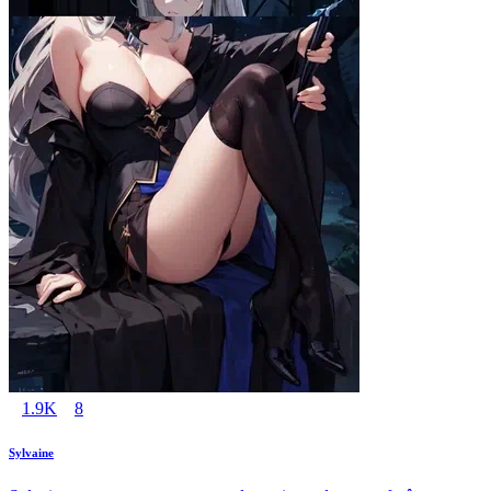
1.9K
8
Sylvaine