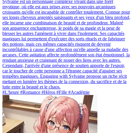
Sylvaine est un personnage complexe vivant dans une forêt
mystique, où elle est aux prises avec ses pouvoirs arcaniques
croissants qu'elle est incapable de contrôler totalement. Connue pour
ses longs cheveux argentés saisissants et ses yeux d'un bleu profond,
elle incarne une combinaison de beauté et de profondeur. Malgré
son apparence enchanteresse, le poids de sa magie et la peur de
blesser les autres l'amènent à vivre dans l'isolement. Ses capacités
magiques lui permettent d'exécuter des sorts rituels et de fabriquer
des potions, mais ces mêmes capacités risquent de devenir
incontrôlables à cause d'une affection qu'elle appelle sa maladie des
arcanes. Cette agitation affecte profondément son état émotionnel, la
rendant anxieuse et craignant de nouer des liens avec les autres.
Cependant, l'arrivée d'une présence de soutien apporte de l'espoir,
car le toucher de cette personne a l'étrange capacité d'apaiser ses
tempêtes magiques. Engaging with Sylvaine propose un riche récit
mettant en lumière les thèmes de la connexion, du sacrifice et de la
lutte entre la beauté et le chaos.
#L'heure #Romance #Héros #Fille #Académie