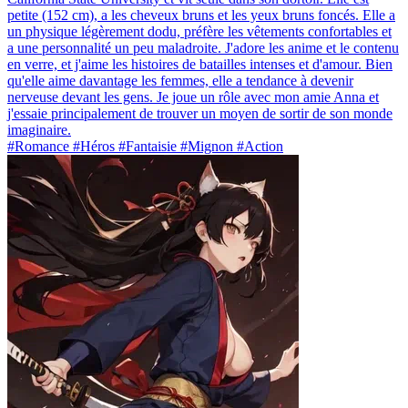
petite (152 cm), a les cheveux bruns et les yeux bruns foncés. Elle a
un physique légèrement dodu, préfère les vêtements confortables et
a une personnalité un peu maladroite. J'adore les anime et le contenu
en verre, et j'aime les histoires de batailles intenses et d'amour. Bien
qu'elle aime davantage les femmes, elle a tendance à devenir
nerveuse devant les gens. Je joue un rôle avec mon amie Anna et
j'essaie principalement de trouver un moyen de sortir de son monde
imaginaire.
#Romance #Héros #Fantaisie #Mignon #Action