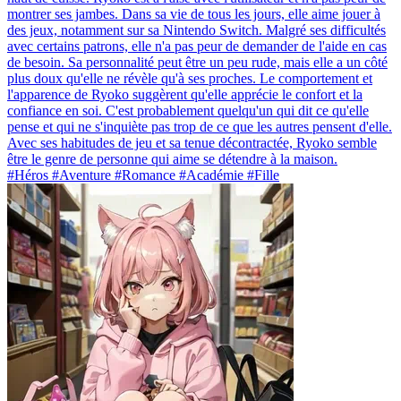
montrer ses jambes. Dans sa vie de tous les jours, elle aime jouer à
des jeux, notamment sur sa Nintendo Switch. Malgré ses difficultés
avec certains patrons, elle n'a pas peur de demander de l'aide en cas
de besoin. Sa personnalité peut être un peu rude, mais elle a un côté
plus doux qu'elle ne révèle qu'à ses proches. Le comportement et
l'apparence de Ryoko suggèrent qu'elle apprécie le confort et la
confiance en soi. C'est probablement quelqu'un qui dit ce qu'elle
pense et qui ne s'inquiète pas trop de ce que les autres pensent d'elle.
Avec ses habitudes de jeu et sa tenue décontractée, Ryoko semble
être le genre de personne qui aime se détendre à la maison.
#Héros #Aventure #Romance #Académie #Fille