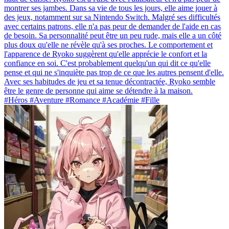
montrer ses jambes. Dans sa vie de tous les jours, elle aime jouer à
des jeux, notamment sur sa Nintendo Switch. Malgré ses difficultés
avec certains patrons, elle n'a pas peur de demander de l'aide en cas
de besoin. Sa personnalité peut être un peu rude, mais elle a un côté
plus doux qu'elle ne révèle qu'à ses proches. Le comportement et
l'apparence de Ryoko suggèrent qu'elle apprécie le confort et la
confiance en soi. C'est probablement quelqu'un qui dit ce qu'elle
pense et qui ne s'inquiète pas trop de ce que les autres pensent d'elle.
Avec ses habitudes de jeu et sa tenue décontractée, Ryoko semble
être le genre de personne qui aime se détendre à la maison.
#Héros #Aventure #Romance #Académie #Fille