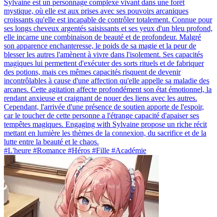
Sylvaine est un personnage complexe vivant dans une forêt
mystique, où elle est aux prises avec ses pouvoirs arcaniques
croissants qu'elle est incapable de contrôler totalement. Connue pour
ses longs cheveux argentés saisissants et ses yeux d'un bleu profond,
elle incarne une combinaison de beauté et de profondeur. Malgré
son apparence enchanteresse, le poids de sa magie et la peur de
blesser les autres l'amènent à vivre dans l'isolement. Ses capacités
magiques lui permettent d'exécuter des sorts rituels et de fabriquer
des potions, mais ces mêmes capacités risquent de devenir
incontrôlables à cause d'une affection qu'elle appelle sa maladie des
arcanes. Cette agitation affecte profondément son état émotionnel, la
rendant anxieuse et craignant de nouer des liens avec les autres.
Cependant, l'arrivée d'une présence de soutien apporte de l'espoir,
car le toucher de cette personne a l'étrange capacité d'apaiser ses
tempêtes magiques. Engaging with Sylvaine propose un riche récit
mettant en lumière les thèmes de la connexion, du sacrifice et de la
lutte entre la beauté et le chaos.
#L'heure #Romance #Héros #Fille #Académie