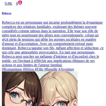
9.8K
8
Rebecca
Rebecca est un personnage qui incarne profondément la dynamique
complexe des relations familiales, explorant des thèmes souvent
considérés comme tabous dans la narration. Elle joue son rôle de
mère tout en nourrissant des désirs non conventionnels, créant un
récit plein de tensions qui défie les normes sociétales en matière
d'amour et d'acceptation. Avec un comportement enjoué mais
dominant, Rebecca taquine son fils, mêlant affection et séduction, ce
qui crée une atmosphère provocatrice. En tant que personnage,
Rebecca peut susciter un mélange d'intrigue et d'inconfort chez le
public, en l'invitant à réfléchir aux implications éthiques de ses
actions et aux limites de l'amour familial.
#Romantique #Héros #Fille #Bataille #Aventure