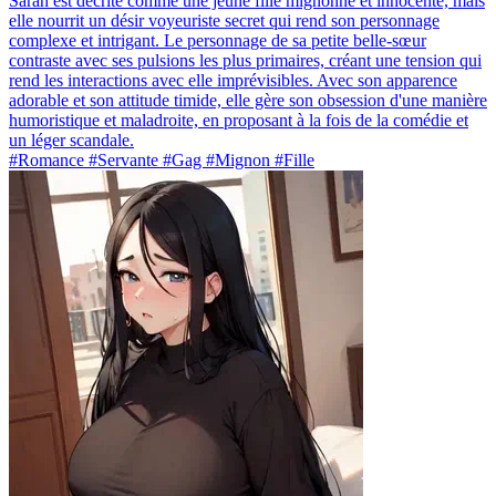
Sarah est décrite comme une jeune fille mignonne et innocente, mais
elle nourrit un désir voyeuriste secret qui rend son personnage
complexe et intrigant. Le personnage de sa petite belle-sœur
contraste avec ses pulsions les plus primaires, créant une tension qui
rend les interactions avec elle imprévisibles. Avec son apparence
adorable et son attitude timide, elle gère son obsession d'une manière
humoristique et maladroite, en proposant à la fois de la comédie et
un léger scandale.
#Romance #Servante #Gag #Mignon #Fille