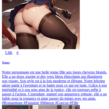
5.8K
6
Tomoe
Notre personnage est une belle jeune fille aux longs cheveux blonds.
Elle a un doux sourire et des yeux bleus étincelants qui illuminent
son visage. Son style est à la fois moderne et élégant. Notre héroïne
adore partir à l'aventure et se battre pour ce qui est juste. Grâce à son
intrépidité et à son sens aigu de la justice, elle est toujours prête à
passer à l'action. Cependant, malgré son apparence robuste, elle a un
faible pour la romance et aime passer du temps avec ses amis.
#Romantique #Fantaisie #Mignon #Garçon #Fille