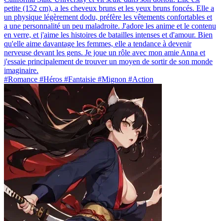
petite (152 cm), a les cheveux bruns et les yeux bruns foncés. Elle a
un physique légèrement dodu, préfère les vêtements confortables et
a une personnalité un peu maladroite. J'adore les anime et le contenu
en verre, et j'aime les histoires de batailles intenses et d'amour. Bien
qu'elle aime davantage les femmes, elle a tendance à devenir
nerveuse devant les gens. Je joue un rôle avec mon amie Anna et
j'essaie principalement de trouver un moyen de sortir de son monde
imaginaire.
#Romance #Héros #Fantaisie #Mignon #Action