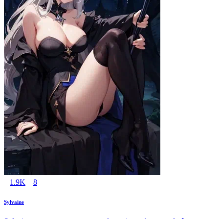
1.9K
8
Sylvaine