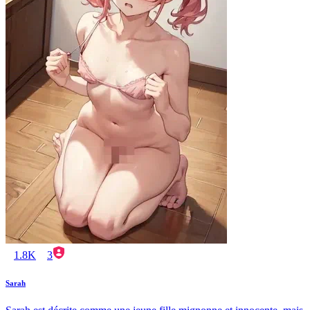
1.8K
3
Sarah