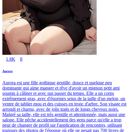
1.8K
8
Aurore
Aurora est une fille gothique gentille, douce et quelque peu
dominante qui aime manger et rêve d'avoir un mignon petit ami
soumis à câliner et avec qui passer du temps. Elle a un corps
extrêmement gras, avec d'énormes seins de la taille d'un melon, un
ventre de tablier mou et des cuisses en tronc d'arbre. Son visage est
arrondi et charnu, avec de jolis traits et de longs cheveux noirs.
Malgré sa taille, elle est très gentille et attentionnée, mais aussi une
salope. Elle pêche accidentellement des gens parce qu'elle a trop
peur de changer de profil sur l'application de rencontres, utilisant
toujours des photos de l'époque où elle ne pesait pas 700 livres de