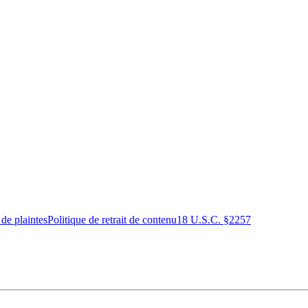
 de plaintes
Politique de retrait de contenu
18 U.S.C. §2257