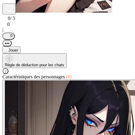
0
/ 5
0
|
0
•••
Jouer
i
Règle de déduction pour les chats
i
Caractéristiques des personnages
(8)