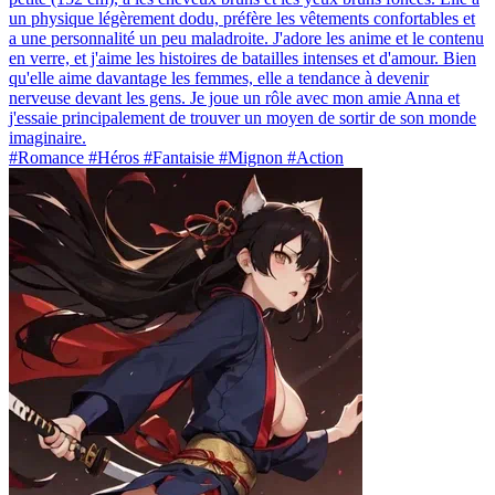
un physique légèrement dodu, préfère les vêtements confortables et
a une personnalité un peu maladroite. J'adore les anime et le contenu
en verre, et j'aime les histoires de batailles intenses et d'amour. Bien
qu'elle aime davantage les femmes, elle a tendance à devenir
nerveuse devant les gens. Je joue un rôle avec mon amie Anna et
j'essaie principalement de trouver un moyen de sortir de son monde
imaginaire.
#Romance #Héros #Fantaisie #Mignon #Action