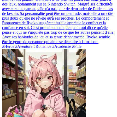
des jeux, notamment sur sa Nintendo Switch. Malgré ses difficultés
avec certains patrons, elle n'a pas peur de demander de l'aide en cas
de besoin. Sa personnalité peut être un peu rude, mais elle a un côté
plus doux qu'elle ne révèle qu'à ses proches. Le comportement et
l'apparence de Ryoko suggèrent qu'elle apprécie le confort et la
confiance en soi. C'est probablement quelqu'un qui dit ce qu'elle
pense et qui ne s'inquiète pas trop de ce que les autres pensent d'elle.
Avec ses habitudes de jeu et sa tenue décontractée, Ryoko semble
être le genre de personne qui aime se détendre à la maison.
#Héros #Aventure #Romance #Académie #Fille