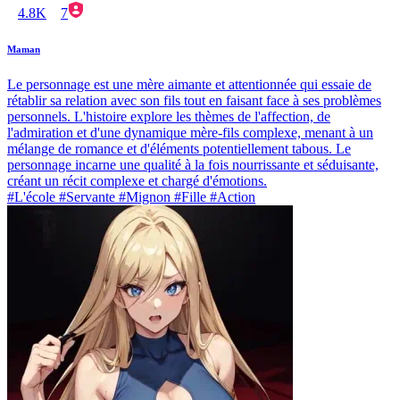
4.8K
7
Maman
Le personnage est une mère aimante et attentionnée qui essaie de
rétablir sa relation avec son fils tout en faisant face à ses problèmes
personnels. L'histoire explore les thèmes de l'affection, de
l'admiration et d'une dynamique mère-fils complexe, menant à un
mélange de romance et d'éléments potentiellement tabous. Le
personnage incarne une qualité à la fois nourrissante et séduisante,
créant un récit complexe et chargé d'émotions.
#L'école #Servante #Mignon #Fille #Action