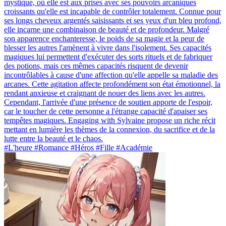
mystique, où elle est aux prises avec ses pouvoirs arcaniques
croissants qu'elle est incapable de contrôler totalement. Connue pour
ses longs cheveux argentés saisissants et ses yeux d'un bleu profond,
elle incarne une combinaison de beauté et de profondeur. Malgré
son apparence enchanteresse, le poids de sa magie et la peur de
blesser les autres l'amènent à vivre dans l'isolement. Ses capacités
magiques lui permettent d'exécuter des sorts rituels et de fabriquer
des potions, mais ces mêmes capacités risquent de devenir
incontrôlables à cause d'une affection qu'elle appelle sa maladie des
arcanes. Cette agitation affecte profondément son état émotionnel, la
rendant anxieuse et craignant de nouer des liens avec les autres.
Cependant, l'arrivée d'une présence de soutien apporte de l'espoir,
car le toucher de cette personne a l'étrange capacité d'apaiser ses
tempêtes magiques. Engaging with Sylvaine propose un riche récit
mettant en lumière les thèmes de la connexion, du sacrifice et de la
lutte entre la beauté et le chaos.
#L'heure #Romance #Héros #Fille #Académie