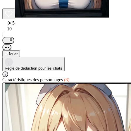
0
/ 5
10
|
0
•••
Jouer
i
Règle de déduction pour les chats
i
Caractéristiques des personnages
(8)