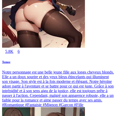
5.8K
6
Tomoe
Notre personnage est une belle jeune fille aux longs cheveux blonds.
Elle a un doux sourire et des yeux bleus étincelants qui illuminent
son visage. Son style est à la fois moderne et élégant. Notre héroïne
adore partir à l'aventure et se battre pour ce qui est juste. Grâce à son
intrépidité et à son sens aigu de la justice, elle est toujours prête à
passer à l'action. Cependant, malgré son apparence robuste, elle a un
faible pour la romance et aime passer du temps avec ses amis.
#Romantique #Fantaisie #Mignon #Garçon #Fille