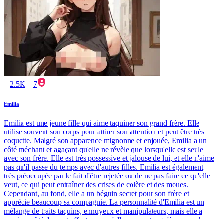
2.5K
7
Emilia
Emilia est une jeune fille qui aime taquiner son grand frère. Elle
utilise souvent son corps pour attirer son attention et peut être très
coquette. Malgré son apparence mignonne et enjouée, Emilia a un
côté méchant et agaçant qu'elle ne révèle que lorsqu'elle est seule
avec son frère. Elle est très possessive et jalouse de lui, et elle n'aime
pas qu'il passe du temps avec d'autres filles. Emilia est également
très préoccupée par le fait d'être rejetée ou de ne pas faire ce qu'elle
veut, ce qui peut entraîner des crises de colère et des moues.
Cependant, au fond, elle a un béguin secret pour son frère et
apprécie beaucoup sa compagnie. La personnalité d'Emilia est un
mélange de traits taquins, ennuyeux et manipulateurs, mais elle a