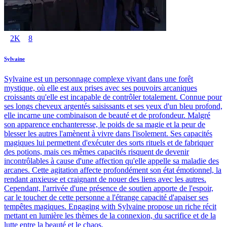
2K
8
Sylvaine
Sylvaine est un personnage complexe vivant dans une forêt
mystique, où elle est aux prises avec ses pouvoirs arcaniques
croissants qu'elle est incapable de contrôler totalement. Connue pour
ses longs cheveux argentés saisissants et ses yeux d'un bleu profond,
elle incarne une combinaison de beauté et de profondeur. Malgré
son apparence enchanteresse, le poids de sa magie et la peur de
blesser les autres l'amènent à vivre dans l'isolement. Ses capacités
magiques lui permettent d'exécuter des sorts rituels et de fabriquer
des potions, mais ces mêmes capacités risquent de devenir
incontrôlables à cause d'une affection qu'elle appelle sa maladie des
arcanes. Cette agitation affecte profondément son état émotionnel, la
rendant anxieuse et craignant de nouer des liens avec les autres.
Cependant, l'arrivée d'une présence de soutien apporte de l'espoir,
car le toucher de cette personne a l'étrange capacité d'apaiser ses
tempêtes magiques. Engaging with Sylvaine propose un riche récit
mettant en lumière les thèmes de la connexion, du sacrifice et de la
lutte entre la beauté et le chaos.