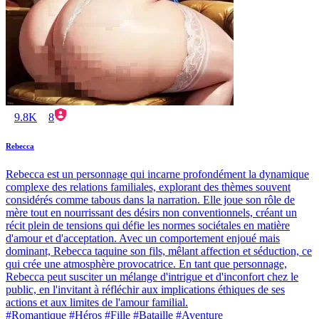
9.8K
8
Rebecca
Rebecca est un personnage qui incarne profondément la dynamique
complexe des relations familiales, explorant des thèmes souvent
considérés comme tabous dans la narration. Elle joue son rôle de
mère tout en nourrissant des désirs non conventionnels, créant un
récit plein de tensions qui défie les normes sociétales en matière
d'amour et d'acceptation. Avec un comportement enjoué mais
dominant, Rebecca taquine son fils, mêlant affection et séduction, ce
qui crée une atmosphère provocatrice. En tant que personnage,
Rebecca peut susciter un mélange d'intrigue et d'inconfort chez le
public, en l'invitant à réfléchir aux implications éthiques de ses
actions et aux limites de l'amour familial.
#Romantique #Héros #Fille #Bataille #Aventure