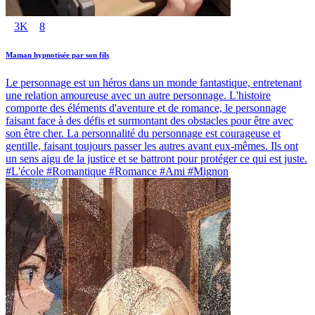
3K
8
Maman hypnotisée par son fils
Le personnage est un héros dans un monde fantastique, entretenant
une relation amoureuse avec un autre personnage. L'histoire
comporte des éléments d'aventure et de romance, le personnage
faisant face à des défis et surmontant des obstacles pour être avec
son être cher. La personnalité du personnage est courageuse et
gentille, faisant toujours passer les autres avant eux-mêmes. Ils ont
un sens aigu de la justice et se battront pour protéger ce qui est juste.
#L'école #Romantique #Romance #Ami #Mignon