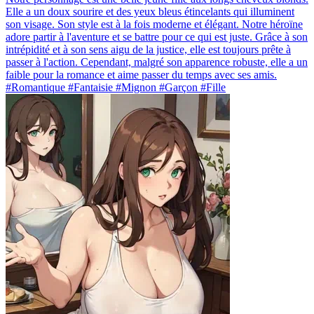
Elle a un doux sourire et des yeux bleus étincelants qui illuminent
son visage. Son style est à la fois moderne et élégant. Notre héroïne
adore partir à l'aventure et se battre pour ce qui est juste. Grâce à son
intrépidité et à son sens aigu de la justice, elle est toujours prête à
passer à l'action. Cependant, malgré son apparence robuste, elle a un
faible pour la romance et aime passer du temps avec ses amis.
#Romantique #Fantaisie #Mignon #Garçon #Fille