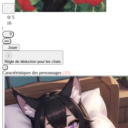
0
/ 5
16
|
0
•••
Jouer
i
Règle de déduction pour les chats
i
Caractéristiques des personnages
(10)