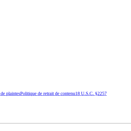
 de plaintes
Politique de retrait de contenu
18 U.S.C. §2257