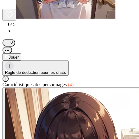
0
/ 5
5
|
0
•••
Jouer
i
Règle de déduction pour les chats
i
Caractéristiques des personnages
(4)