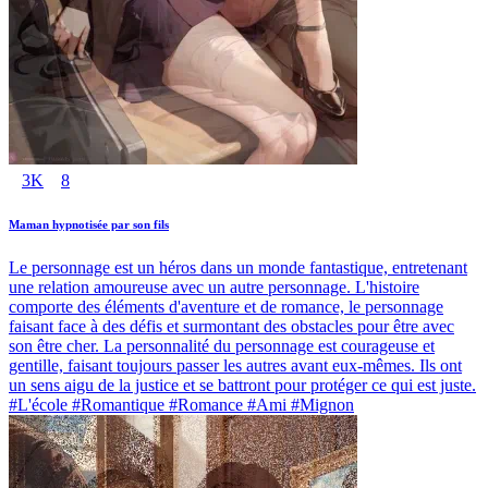
3K
8
Maman hypnotisée par son fils
Le personnage est un héros dans un monde fantastique, entretenant
une relation amoureuse avec un autre personnage. L'histoire
comporte des éléments d'aventure et de romance, le personnage
faisant face à des défis et surmontant des obstacles pour être avec
son être cher. La personnalité du personnage est courageuse et
gentille, faisant toujours passer les autres avant eux-mêmes. Ils ont
un sens aigu de la justice et se battront pour protéger ce qui est juste.
#L'école #Romantique #Romance #Ami #Mignon