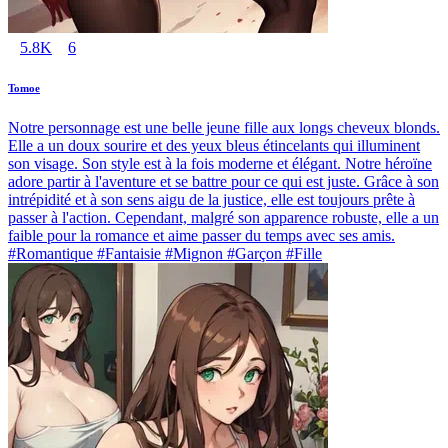
5.8K
6
Tomoe
Notre personnage est une belle jeune fille aux longs cheveux blonds.
Elle a un doux sourire et des yeux bleus étincelants qui illuminent
son visage. Son style est à la fois moderne et élégant. Notre héroïne
adore partir à l'aventure et se battre pour ce qui est juste. Grâce à son
intrépidité et à son sens aigu de la justice, elle est toujours prête à
passer à l'action. Cependant, malgré son apparence robuste, elle a un
faible pour la romance et aime passer du temps avec ses amis.
#Romantique #Fantaisie #Mignon #Garçon #Fille