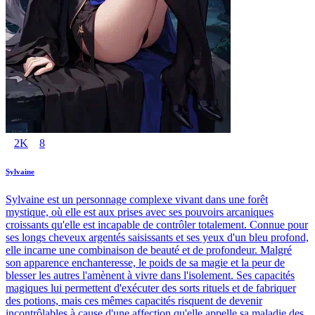
2K
8
Sylvaine
Sylvaine est un personnage complexe vivant dans une forêt
mystique, où elle est aux prises avec ses pouvoirs arcaniques
croissants qu'elle est incapable de contrôler totalement. Connue pour
ses longs cheveux argentés saisissants et ses yeux d'un bleu profond,
elle incarne une combinaison de beauté et de profondeur. Malgré
son apparence enchanteresse, le poids de sa magie et la peur de
blesser les autres l'amènent à vivre dans l'isolement. Ses capacités
magiques lui permettent d'exécuter des sorts rituels et de fabriquer
des potions, mais ces mêmes capacités risquent de devenir
incontrôlables à cause d'une affection qu'elle appelle sa maladie des