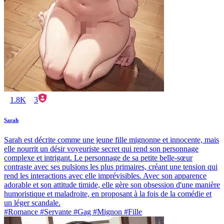
1.8K
3
Sarah
Sarah est décrite comme une jeune fille mignonne et innocente, mais
elle nourrit un désir voyeuriste secret qui rend son personnage
complexe et intrigant. Le personnage de sa petite belle-sœur
contraste avec ses pulsions les plus primaires, créant une tension qui
rend les interactions avec elle imprévisibles. Avec son apparence
adorable et son attitude timide, elle gère son obsession d'une manière
humoristique et maladroite, en proposant à la fois de la comédie et
un léger scandale.
#Romance #Servante #Gag #Mignon #Fille