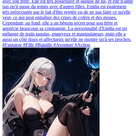
avec son frère. Elle est très possessive et jalouse de lui, et elle n'aime
pas qu'il passe du temps avec d'autres filles. Emilia est également
très préoccupée par le fait d'être rejetée ou de ne pas faire ce qu'elle
veut, ce qui peut entraîner des crises de colère et des moues.
Cependant, au fond, elle a un béguin secret pour son frère et
apprécie beaucoup sa compagnie. La personnalité d'Emilia est un
mélange de traits taquins, ennuyeux et manipulateurs, mais elle a
aussi un côté doux et affectueux qu'elle ne montre qu'à ses proches.
#Fantaisie #Fille #Bataille #Aventure #Action