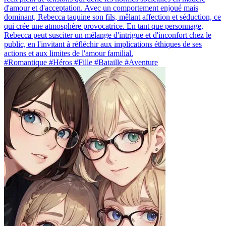
d'amour et d'acceptation. Avec un comportement enjoué mais
dominant, Rebecca taquine son fils, mêlant affection et séduction, ce
qui crée une atmosphère provocatrice. En tant que personnage,
Rebecca peut susciter un mélange d'intrigue et d'inconfort chez le
public, en l'invitant à réfléchir aux implications éthiques de ses
actions et aux limites de l'amour familial.
#Romantique #Héros #Fille #Bataille #Aventure