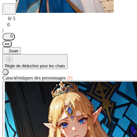
0
/ 5
0
|
0
•••
Jouer
i
Règle de déduction pour les chats
i
Caractéristiques des personnages
(8)