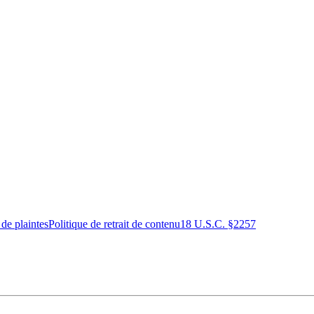
 de plaintes
Politique de retrait de contenu
18 U.S.C. §2257