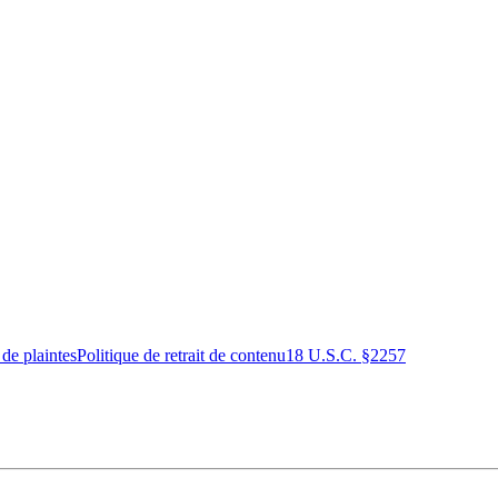
 de plaintes
Politique de retrait de contenu
18 U.S.C. §2257