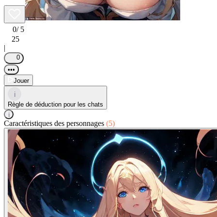
0
/ 5
25
|
0
•••
Jouer
i
Règle de déduction pour les chats
i
Caractéristiques des personnages
(5)