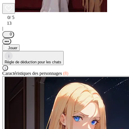
0
/ 5
13
|
0
•••
Jouer
i
Règle de déduction pour les chats
i
Caractéristiques des personnages
(8)