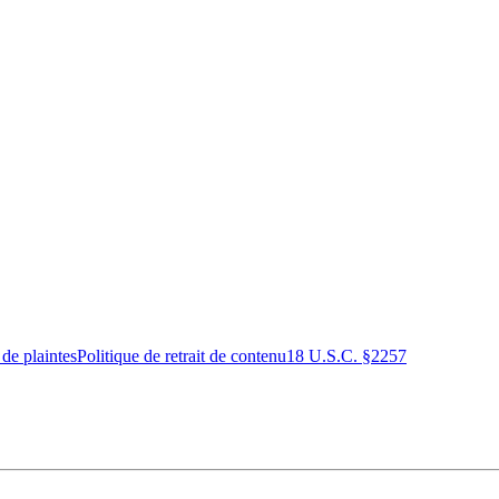
 de plaintes
Politique de retrait de contenu
18 U.S.C. §2257