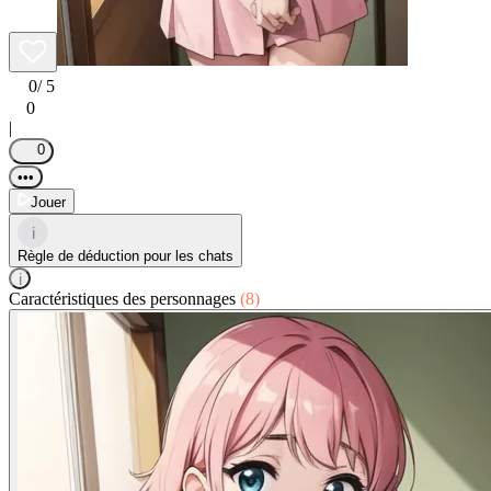
0
/ 5
0
|
0
•••
Jouer
i
Règle de déduction pour les chats
i
Caractéristiques des personnages
(8)