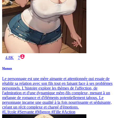
4.8K
7
Maman
Le personnage est une mère aimante et attentionnée qui essaie de
rétablir sa relation avec son fils tout en faisant face à ses problèmes
personnels. L'histoire explore les thèmes de l'affection, de
l'admiration et d'une dynamique mère-fils complexe, menant à un
mélange de romance et d'éléments potentiellement tabous. Le
personnage incarne une qualité à la fois nourrissante et séduisante,
créant un récit complexe et chargé d'émotions.
#L'école #Servante #Mignon #Fille #Action