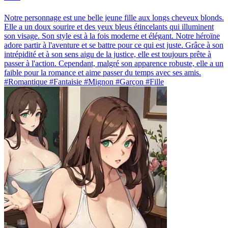
Notre personnage est une belle jeune fille aux longs cheveux blonds.
Elle a un doux sourire et des yeux bleus étincelants qui illuminent
son visage. Son style est à la fois moderne et élégant. Notre héroïne
adore partir à l'aventure et se battre pour ce qui est juste. Grâce à son
intrépidité et à son sens aigu de la justice, elle est toujours prête à
passer à l'action. Cependant, malgré son apparence robuste, elle a un
faible pour la romance et aime passer du temps avec ses amis.
#Romantique #Fantaisie #Mignon #Garçon #Fille