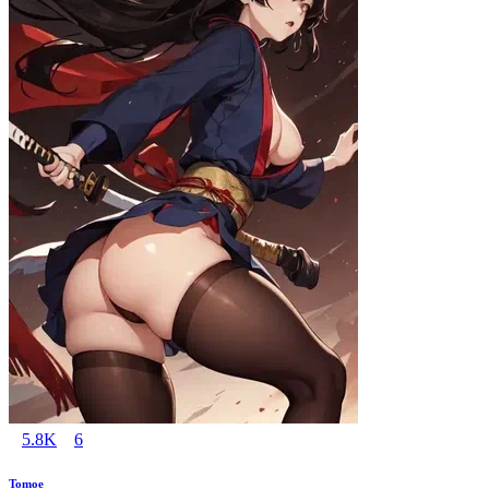
5.8K
6
Tomoe