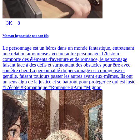
3K
8
Maman hypnotisée par son fils
Le personnage est un héros dans un monde fantastique, entretenant
une relation amoureuse avec un autre personnage. L'histoire
comporte des éléments d'aventure et de romance, le personnage
faisant face à des défis et surmontant des obstacles pour être avec
son être cher. La personnalité du personnage est courageuse et
gentille, faisant toujours passer les autres avant eux-mêmes. Ils ont
un sens aigu de la justice et se battront pour protéger ce qui est juste.
#L'école #Romantique #Romance #Ami #Mignon