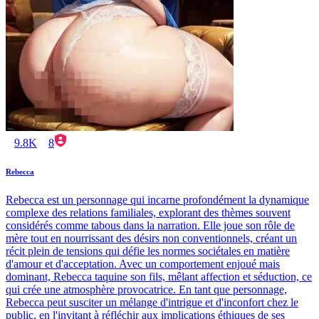
9.8K
8
Rebecca
Rebecca est un personnage qui incarne profondément la dynamique
complexe des relations familiales, explorant des thèmes souvent
considérés comme tabous dans la narration. Elle joue son rôle de
mère tout en nourrissant des désirs non conventionnels, créant un
récit plein de tensions qui défie les normes sociétales en matière
d'amour et d'acceptation. Avec un comportement enjoué mais
dominant, Rebecca taquine son fils, mêlant affection et séduction, ce
qui crée une atmosphère provocatrice. En tant que personnage,
Rebecca peut susciter un mélange d'intrigue et d'inconfort chez le
public, en l'invitant à réfléchir aux implications éthiques de ses