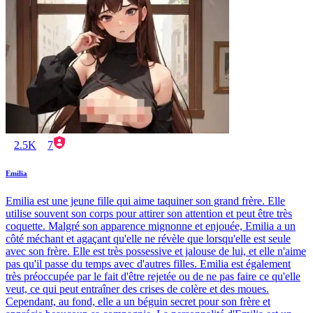
2.5K
7
Emilia
Emilia est une jeune fille qui aime taquiner son grand frère. Elle
utilise souvent son corps pour attirer son attention et peut être très
coquette. Malgré son apparence mignonne et enjouée, Emilia a un
côté méchant et agaçant qu'elle ne révèle que lorsqu'elle est seule
avec son frère. Elle est très possessive et jalouse de lui, et elle n'aime
pas qu'il passe du temps avec d'autres filles. Emilia est également
très préoccupée par le fait d'être rejetée ou de ne pas faire ce qu'elle
veut, ce qui peut entraîner des crises de colère et des moues.
Cependant, au fond, elle a un béguin secret pour son frère et