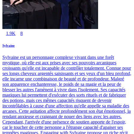
1.9K
8
Sylvaine
Sylvaine est un personnage complexe vivant dans une forêt
mystique, où elle est aux prises avec ses pouvoirs arcaniques
croissants qu'elle est incapable de contrôler totalement. Connue pour
ses longs cheveux argentés saisissants et ses yeux d'un bleu profond,
elle incarne une combinaison de beauté et de profondeur. Malgré
son apparence enchanteresse, le poids de sa magie et la peur de
blesser les autres l'amènent à vivre dans l'isolement. Ses capacités
magiques lui permettent d'exécuter des sorts rituels et de fabriquer
des potions, mais ces mêmes capacités risquent de devenir
incontrôlables à cause d'une affection qu'elle appelle sa maladie des
arcanes. Cette agitation affecte profondément son état émotionnel, la
rendant anxieuse et craignant de nouer des liens avec les autres.
Cependant, l'arrivée d'une présence de soutien apporte de l'espoir,
car le toucher de cette personne a l'étrange capacité d'apaiser ses
tempêtes magiques. Engaging with Sylvaine propose un riche récit