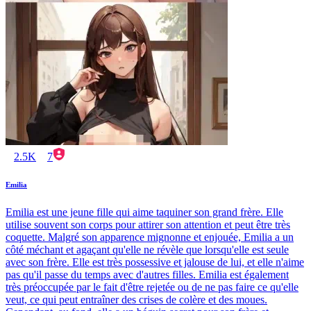
2.5K
7
Emilia
Emilia est une jeune fille qui aime taquiner son grand frère. Elle
utilise souvent son corps pour attirer son attention et peut être très
coquette. Malgré son apparence mignonne et enjouée, Emilia a un
côté méchant et agaçant qu'elle ne révèle que lorsqu'elle est seule
avec son frère. Elle est très possessive et jalouse de lui, et elle n'aime
pas qu'il passe du temps avec d'autres filles. Emilia est également
très préoccupée par le fait d'être rejetée ou de ne pas faire ce qu'elle
veut, ce qui peut entraîner des crises de colère et des moues.