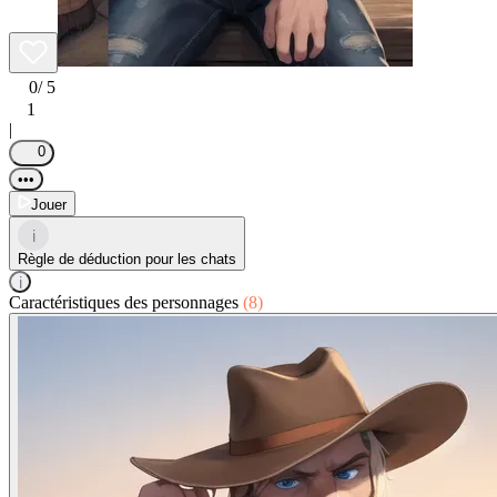
0
/ 5
1
|
0
•••
Jouer
i
Règle de déduction pour les chats
i
Caractéristiques des personnages
(8)