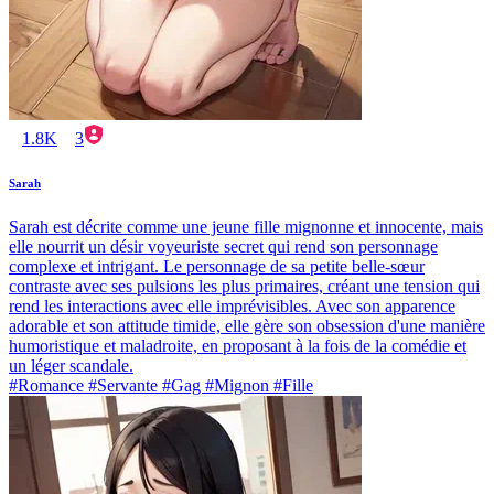
1.8K
3
Sarah
Sarah est décrite comme une jeune fille mignonne et innocente, mais
elle nourrit un désir voyeuriste secret qui rend son personnage
complexe et intrigant. Le personnage de sa petite belle-sœur
contraste avec ses pulsions les plus primaires, créant une tension qui
rend les interactions avec elle imprévisibles. Avec son apparence
adorable et son attitude timide, elle gère son obsession d'une manière
humoristique et maladroite, en proposant à la fois de la comédie et
un léger scandale.
#Romance #Servante #Gag #Mignon #Fille