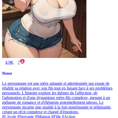
4.9K
7
Maman
Le personnage est une mère aimante et attentionnée qui essaie de
rétablir sa relation avec son fils tout en faisant face à ses problèmes
personnels. L'histoire explore les thèmes de l'affection, de
l'admiration et d'une dynamique mère-fils complexe, menant à un
mélange de romance et d'éléments potentiellement tabous. Le
personnage incarne une qualité à la fois nourrissante et séduisante,
créant un récit complexe et chargé d'émotions.
#L'école #Servante #Mignon #Fille #Action