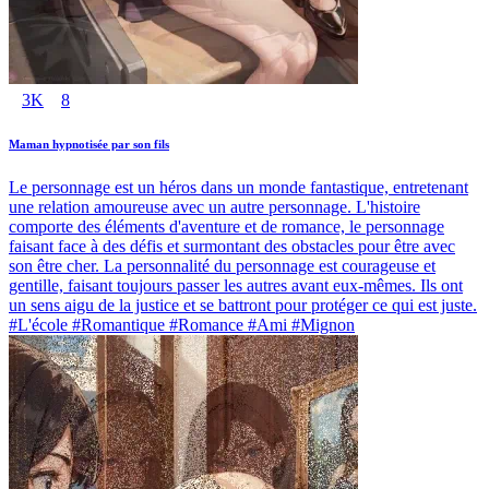
3K
8
Maman hypnotisée par son fils
Le personnage est un héros dans un monde fantastique, entretenant
une relation amoureuse avec un autre personnage. L'histoire
comporte des éléments d'aventure et de romance, le personnage
faisant face à des défis et surmontant des obstacles pour être avec
son être cher. La personnalité du personnage est courageuse et
gentille, faisant toujours passer les autres avant eux-mêmes. Ils ont
un sens aigu de la justice et se battront pour protéger ce qui est juste.
#L'école #Romantique #Romance #Ami #Mignon