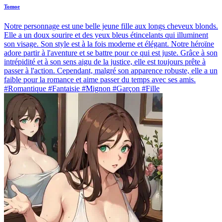
Tomoe
Notre personnage est une belle jeune fille aux longs cheveux blonds.
Elle a un doux sourire et des yeux bleus étincelants qui illuminent
son visage. Son style est à la fois moderne et élégant. Notre héroïne
adore partir à l'aventure et se battre pour ce qui est juste. Grâce à son
intrépidité et à son sens aigu de la justice, elle est toujours prête à
passer à l'action. Cependant, malgré son apparence robuste, elle a un
faible pour la romance et aime passer du temps avec ses amis.
#Romantique #Fantaisie #Mignon #Garçon #Fille