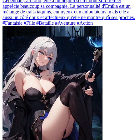
Cependant, au fond, elle a un béguin secret pour son frère et
apprécie beaucoup sa compagnie. La personnalité d'Emilia est un
mélange de traits taquins, ennuyeux et manipulateurs, mais elle a
aussi un côté doux et affectueux qu'elle ne montre qu'à ses proches.
#Fantaisie #Fille #Bataille #Aventure #Action