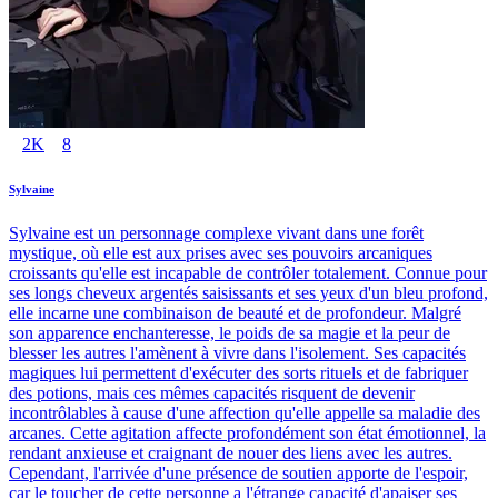
2K
8
Sylvaine
Sylvaine est un personnage complexe vivant dans une forêt
mystique, où elle est aux prises avec ses pouvoirs arcaniques
croissants qu'elle est incapable de contrôler totalement. Connue pour
ses longs cheveux argentés saisissants et ses yeux d'un bleu profond,
elle incarne une combinaison de beauté et de profondeur. Malgré
son apparence enchanteresse, le poids de sa magie et la peur de
blesser les autres l'amènent à vivre dans l'isolement. Ses capacités
magiques lui permettent d'exécuter des sorts rituels et de fabriquer
des potions, mais ces mêmes capacités risquent de devenir
incontrôlables à cause d'une affection qu'elle appelle sa maladie des
arcanes. Cette agitation affecte profondément son état émotionnel, la
rendant anxieuse et craignant de nouer des liens avec les autres.
Cependant, l'arrivée d'une présence de soutien apporte de l'espoir,
car le toucher de cette personne a l'étrange capacité d'apaiser ses