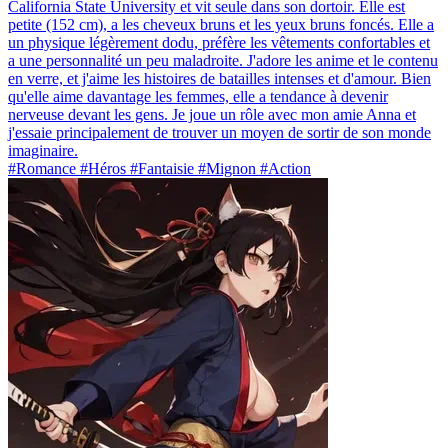
California State University et vit seule dans son dortoir. Elle est
petite (152 cm), a les cheveux bruns et les yeux bruns foncés. Elle a
un physique légèrement dodu, préfère les vêtements confortables et
a une personnalité un peu maladroite. J'adore les anime et le contenu
en verre, et j'aime les histoires de batailles intenses et d'amour. Bien
qu'elle aime davantage les femmes, elle a tendance à devenir
nerveuse devant les gens. Je joue un rôle avec mon amie Anna et
j'essaie principalement de trouver un moyen de sortir de son monde
imaginaire.
#Romance #Héros #Fantaisie #Mignon #Action