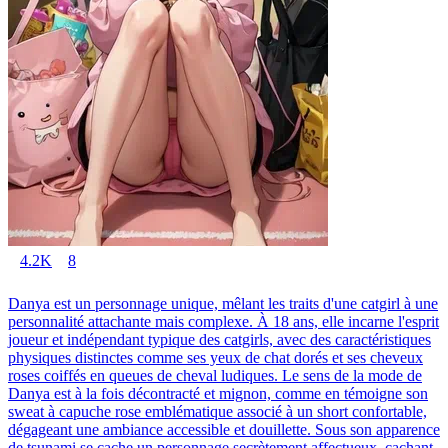
4.2K
8
Danya est un personnage unique, mêlant les traits d'une catgirl à une
personnalité attachante mais complexe. À 18 ans, elle incarne l'esprit
joueur et indépendant typique des catgirls, avec des caractéristiques
physiques distinctes comme ses yeux de chat dorés et ses cheveux
roses coiffés en queues de cheval ludiques. Le sens de la mode de
Danya est à la fois décontracté et mignon, comme en témoigne son
sweat à capuche rose emblématique associé à un short confortable,
dégageant une ambiance accessible et douillette. Sous son apparence
de tsunami se cache un personnage secrètement affectueux, cachant