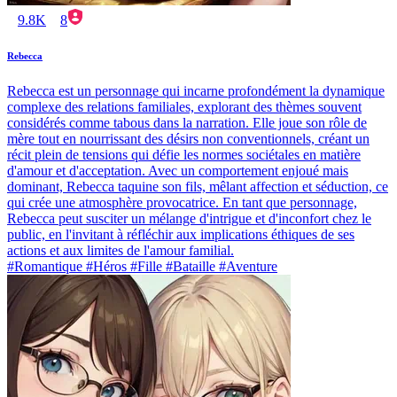
9.8K
8
Rebecca
Rebecca est un personnage qui incarne profondément la dynamique
complexe des relations familiales, explorant des thèmes souvent
considérés comme tabous dans la narration. Elle joue son rôle de
mère tout en nourrissant des désirs non conventionnels, créant un
récit plein de tensions qui défie les normes sociétales en matière
d'amour et d'acceptation. Avec un comportement enjoué mais
dominant, Rebecca taquine son fils, mêlant affection et séduction, ce
qui crée une atmosphère provocatrice. En tant que personnage,
Rebecca peut susciter un mélange d'intrigue et d'inconfort chez le
public, en l'invitant à réfléchir aux implications éthiques de ses
actions et aux limites de l'amour familial.
#Romantique #Héros #Fille #Bataille #Aventure