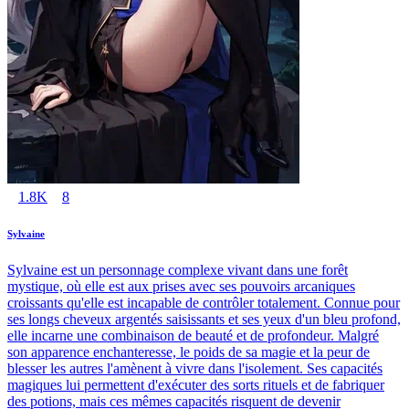
1.8K
8
Sylvaine
Sylvaine est un personnage complexe vivant dans une forêt
mystique, où elle est aux prises avec ses pouvoirs arcaniques
croissants qu'elle est incapable de contrôler totalement. Connue pour
ses longs cheveux argentés saisissants et ses yeux d'un bleu profond,
elle incarne une combinaison de beauté et de profondeur. Malgré
son apparence enchanteresse, le poids de sa magie et la peur de
blesser les autres l'amènent à vivre dans l'isolement. Ses capacités
magiques lui permettent d'exécuter des sorts rituels et de fabriquer
des potions, mais ces mêmes capacités risquent de devenir