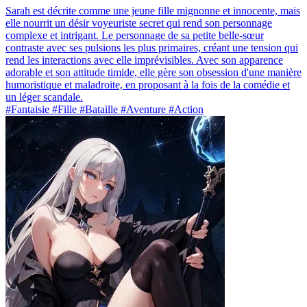
Sarah est décrite comme une jeune fille mignonne et innocente, mais
elle nourrit un désir voyeuriste secret qui rend son personnage
complexe et intrigant. Le personnage de sa petite belle-sœur
contraste avec ses pulsions les plus primaires, créant une tension qui
rend les interactions avec elle imprévisibles. Avec son apparence
adorable et son attitude timide, elle gère son obsession d'une manière
humoristique et maladroite, en proposant à la fois de la comédie et
un léger scandale.
#Fantaisie #Fille #Bataille #Aventure #Action