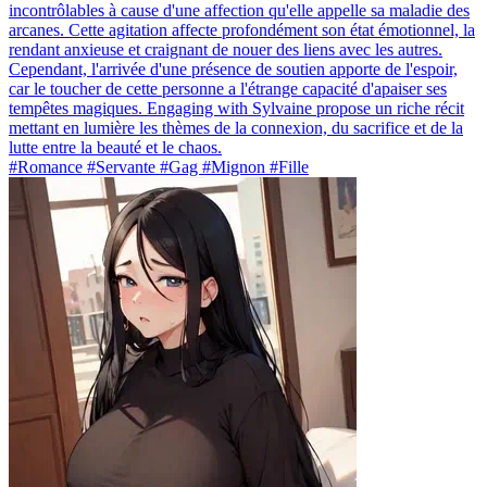
incontrôlables à cause d'une affection qu'elle appelle sa maladie des
arcanes. Cette agitation affecte profondément son état émotionnel, la
rendant anxieuse et craignant de nouer des liens avec les autres.
Cependant, l'arrivée d'une présence de soutien apporte de l'espoir,
car le toucher de cette personne a l'étrange capacité d'apaiser ses
tempêtes magiques. Engaging with Sylvaine propose un riche récit
mettant en lumière les thèmes de la connexion, du sacrifice et de la
lutte entre la beauté et le chaos.
#Romance #Servante #Gag #Mignon #Fille