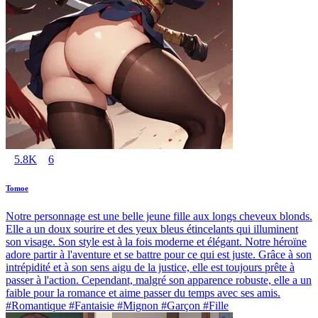
5.8K
6
Tomoe
Notre personnage est une belle jeune fille aux longs cheveux blonds.
Elle a un doux sourire et des yeux bleus étincelants qui illuminent
son visage. Son style est à la fois moderne et élégant. Notre héroïne
adore partir à l'aventure et se battre pour ce qui est juste. Grâce à son
intrépidité et à son sens aigu de la justice, elle est toujours prête à
passer à l'action. Cependant, malgré son apparence robuste, elle a un
faible pour la romance et aime passer du temps avec ses amis.
#Romantique #Fantaisie #Mignon #Garçon #Fille