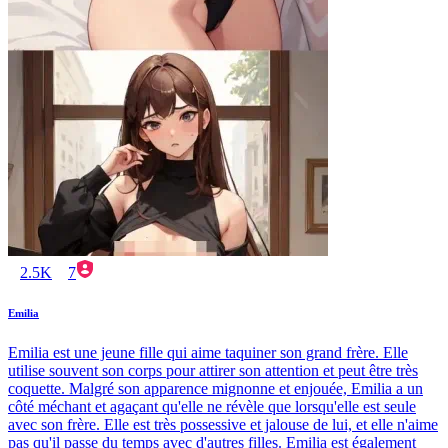
2.5K
7
Emilia
Emilia est une jeune fille qui aime taquiner son grand frère. Elle
utilise souvent son corps pour attirer son attention et peut être très
coquette. Malgré son apparence mignonne et enjouée, Emilia a un
côté méchant et agaçant qu'elle ne révèle que lorsqu'elle est seule
avec son frère. Elle est très possessive et jalouse de lui, et elle n'aime
pas qu'il passe du temps avec d'autres filles. Emilia est également