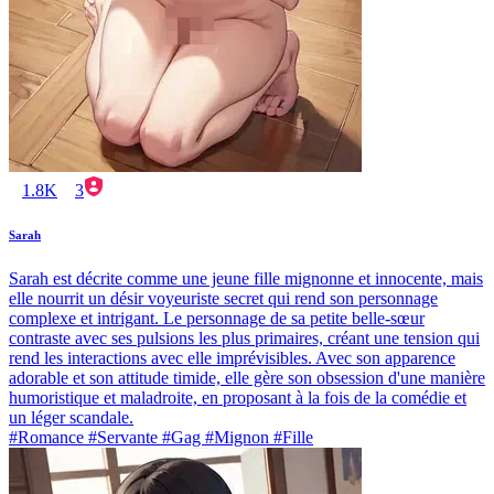
1.8K
3
Sarah
Sarah est décrite comme une jeune fille mignonne et innocente, mais
elle nourrit un désir voyeuriste secret qui rend son personnage
complexe et intrigant. Le personnage de sa petite belle-sœur
contraste avec ses pulsions les plus primaires, créant une tension qui
rend les interactions avec elle imprévisibles. Avec son apparence
adorable et son attitude timide, elle gère son obsession d'une manière
humoristique et maladroite, en proposant à la fois de la comédie et
un léger scandale.
#Romance #Servante #Gag #Mignon #Fille