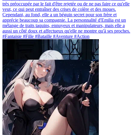
très préoccupée par le fait d'être rejetée ou de ne pas faire ce qu'elle
veut, ce qui peut entraîner des crises de colère et des moues.
Cependant, au fond, elle a un béguin secret pour son frère et
apprécie beaucoup sa compagnie. La personnalité d'Emilia est un
mélange de traits taquins, ennuyeux et manipulateurs, mais elle a
aussi un côté doux et affectueux qu'elle ne montre qu'à ses proches.
#Fantaisie #Fille #Bataille #Aventure #Action