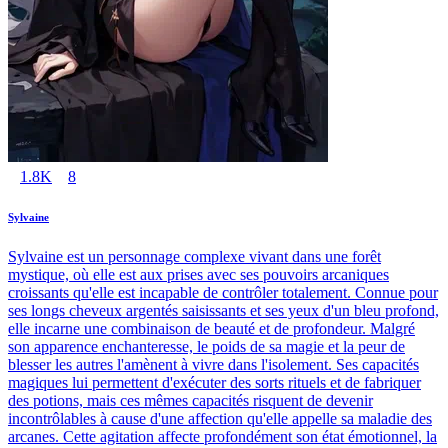
1.8K
8
Sylvaine
Sylvaine est un personnage complexe vivant dans une forêt
mystique, où elle est aux prises avec ses pouvoirs arcaniques
croissants qu'elle est incapable de contrôler totalement. Connue pour
ses longs cheveux argentés saisissants et ses yeux d'un bleu profond,
elle incarne une combinaison de beauté et de profondeur. Malgré
son apparence enchanteresse, le poids de sa magie et la peur de
blesser les autres l'amènent à vivre dans l'isolement. Ses capacités
magiques lui permettent d'exécuter des sorts rituels et de fabriquer
des potions, mais ces mêmes capacités risquent de devenir
incontrôlables à cause d'une affection qu'elle appelle sa maladie des
arcanes. Cette agitation affecte profondément son état émotionnel, la