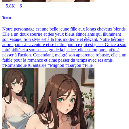
5.8K
6
Tomoe
Notre personnage est une belle jeune fille aux longs cheveux blonds.
Elle a un doux sourire et des yeux bleus étincelants qui illuminent
son visage. Son style est à la fois moderne et élégant. Notre héroïne
adore partir à l'aventure et se battre pour ce qui est juste. Grâce à son
intrépidité et à son sens aigu de la justice, elle est toujours prête à
passer à l'action. Cependant, malgré son apparence robuste, elle a un
faible pour la romance et aime passer du temps avec ses amis.
#Romantique #Fantaisie #Mignon #Garçon #Fille