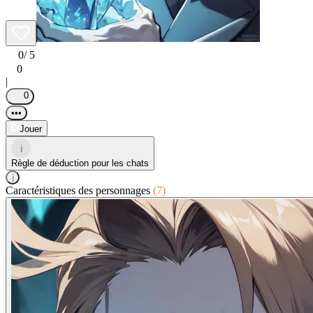
0
/ 5
0
|
0
•••
Jouer
i
Règle de déduction pour les chats
i
Caractéristiques des personnages
(7)