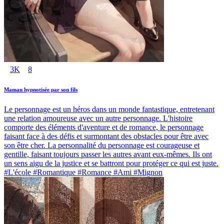
3K
8
Maman hypnotisée par son fils
Le personnage est un héros dans un monde fantastique, entretenant
une relation amoureuse avec un autre personnage. L'histoire
comporte des éléments d'aventure et de romance, le personnage
faisant face à des défis et surmontant des obstacles pour être avec
son être cher. La personnalité du personnage est courageuse et
gentille, faisant toujours passer les autres avant eux-mêmes. Ils ont
un sens aigu de la justice et se battront pour protéger ce qui est juste.
#L'école #Romantique #Romance #Ami #Mignon