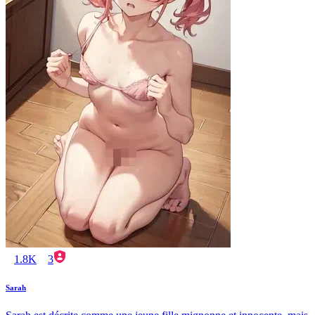
1.8K
3
Sarah