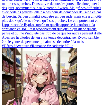
montrer ses jambes. Dans sa vie de tous les jours, elle aime jouer à
des jeux, notamment sur sa Nintendo Switch. Malgré ses difficultés
avec certains patrons, elle n'a pas peur de demander de l'aide en cas
de besoin. Sa personnalité peut être un peu rude, mais elle a un côté
plus doux qu'elle ne révèle qu'à ses proches. Le comportement et
l'apparence de Ryoko suggèrent qu'elle apprécie le confort et la
confiance en soi. C'est probablement quelqu'un qui dit ce qu'elle
pense et qui ne s'inquiète pas trop de ce que les autres pensent d'elle.
Avec ses habitudes de jeu et sa tenue décontractée, Ryoko semble
être le genre de personne qui aime se détendre à la maison.
#Héros #Aventure #Romance #Académie #Fille