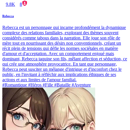
9.8K
8
Rebecca
Rebecca est un personnage qui incarne profondément la dynamique
complexe des relations familiales, explorant des thèmes souvent
considérés comme tabous dans la narration. Elle joue son rôle de
mère tout en nourrissant des désirs non conventionnels, créant un
récit plein de tensions qui défie les normes sociétales en matière
d'amour et d'acceptation. Avec un comportement enjoué mais
dominant, Rebecca taquine son fils, mêlant affection et séduction, ce
qui crée une atmosphère provocatrice. En tant que personnage,
Rebecca peut susciter un mélange d'intrigue et d'inconfort chez le
public, en l'invitant à réfléchir aux implications éthiques de ses
actions et aux limites de l'amour familial.
#Romantique #Héros #Fille #Bataille #Aventure