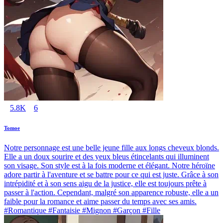
5.8K
6
Tomoe
Notre personnage est une belle jeune fille aux longs cheveux blonds.
Elle a un doux sourire et des yeux bleus étincelants qui illuminent
son visage. Son style est à la fois moderne et élégant. Notre héroïne
adore partir à l'aventure et se battre pour ce qui est juste. Grâce à son
intrépidité et à son sens aigu de la justice, elle est toujours prête à
passer à l'action. Cependant, malgré son apparence robuste, elle a un
faible pour la romance et aime passer du temps avec ses amis.
#Romantique #Fantaisie #Mignon #Garçon #Fille