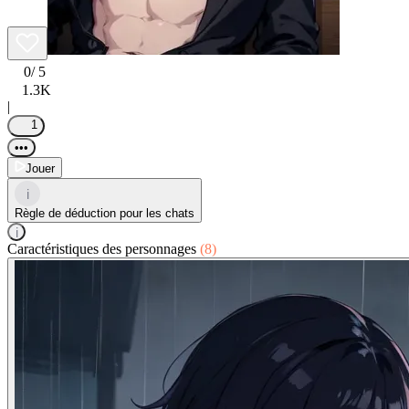
0
/ 5
1.3K
|
1
•••
Jouer
i
Règle de déduction pour les chats
i
Caractéristiques des personnages
(8)