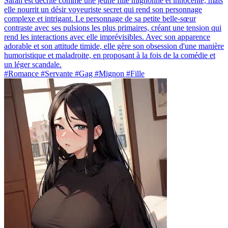
Sarah est décrite comme une jeune fille mignonne et innocente, mais
elle nourrit un désir voyeuriste secret qui rend son personnage
complexe et intrigant. Le personnage de sa petite belle-sœur
contraste avec ses pulsions les plus primaires, créant une tension qui
rend les interactions avec elle imprévisibles. Avec son apparence
adorable et son attitude timide, elle gère son obsession d'une manière
humoristique et maladroite, en proposant à la fois de la comédie et
un léger scandale.
#Romance #Servante #Gag #Mignon #Fille