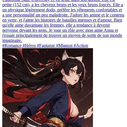
petite (152 cm), a les cheveux bruns et les yeux bruns foncés. Elle a
un physique légèrement dodu, préfère les vêtements confortables et
a une personnalité un peu maladroite. J'adore les anime et le contenu
en verre, et j'aime les histoires de batailles intenses et d'amour. Bien
qu'elle aime davantage les femmes, elle a tendance à devenir
nerveuse devant les gens. Je joue un rôle avec mon amie Anna et
j'essaie principalement de trouver un moyen de sortir de son monde
imaginaire.
#Romance #Héros #Fantaisie #Mignon #Action