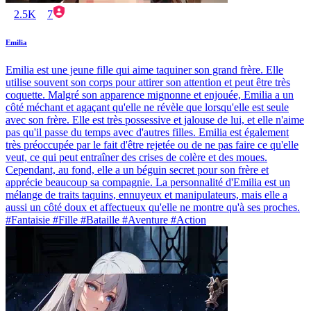
2.5K
7
Emilia
Emilia est une jeune fille qui aime taquiner son grand frère. Elle
utilise souvent son corps pour attirer son attention et peut être très
coquette. Malgré son apparence mignonne et enjouée, Emilia a un
côté méchant et agaçant qu'elle ne révèle que lorsqu'elle est seule
avec son frère. Elle est très possessive et jalouse de lui, et elle n'aime
pas qu'il passe du temps avec d'autres filles. Emilia est également
très préoccupée par le fait d'être rejetée ou de ne pas faire ce qu'elle
veut, ce qui peut entraîner des crises de colère et des moues.
Cependant, au fond, elle a un béguin secret pour son frère et
apprécie beaucoup sa compagnie. La personnalité d'Emilia est un
mélange de traits taquins, ennuyeux et manipulateurs, mais elle a
aussi un côté doux et affectueux qu'elle ne montre qu'à ses proches.
#Fantaisie #Fille #Bataille #Aventure #Action