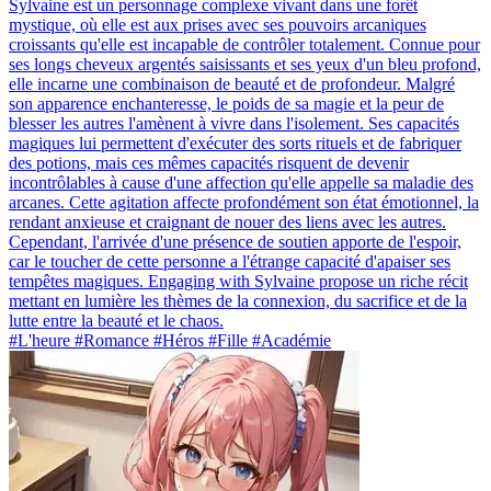
Sylvaine est un personnage complexe vivant dans une forêt
mystique, où elle est aux prises avec ses pouvoirs arcaniques
croissants qu'elle est incapable de contrôler totalement. Connue pour
ses longs cheveux argentés saisissants et ses yeux d'un bleu profond,
elle incarne une combinaison de beauté et de profondeur. Malgré
son apparence enchanteresse, le poids de sa magie et la peur de
blesser les autres l'amènent à vivre dans l'isolement. Ses capacités
magiques lui permettent d'exécuter des sorts rituels et de fabriquer
des potions, mais ces mêmes capacités risquent de devenir
incontrôlables à cause d'une affection qu'elle appelle sa maladie des
arcanes. Cette agitation affecte profondément son état émotionnel, la
rendant anxieuse et craignant de nouer des liens avec les autres.
Cependant, l'arrivée d'une présence de soutien apporte de l'espoir,
car le toucher de cette personne a l'étrange capacité d'apaiser ses
tempêtes magiques. Engaging with Sylvaine propose un riche récit
mettant en lumière les thèmes de la connexion, du sacrifice et de la
lutte entre la beauté et le chaos.
#L'heure #Romance #Héros #Fille #Académie