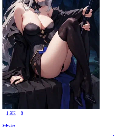
1.9K
8
Sylvaine