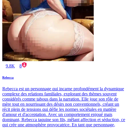
9.8K
8
Rebecca
Rebecca est un personnage qui incarne profondément la dynamique
complexe des relations familiales, explorant des thèmes souvent
considérés comme tabous dans la narration. Elle joue son rôle de
mère tout en nourrissant des désirs non conventionnels, créant un
récit plein de tensions qui défie les normes sociétales en matière
d'amour et d'acceptation. Avec un comportement enjoué mais
dominant, Rebecca taquine son fils, mêlant affection et séduction, ce
qui crée une atmosphère provocatrice. En tant que personnage,