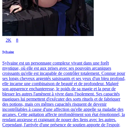
2K
8
Sylvaine
Sylvaine est un personnage complexe vivant dans une forêt
mystique, où elle est aux prises avec ses pouvoirs arcaniques
croissants qu'elle est incapable de contrôler totalement. Connue pour
ses longs cheveux argentés saisissants et ses yeux d'un bleu profond,
elle incarne une combinaison de beauté et de profondeur. Malgré
son apparence enchanteresse, le poids de sa magie et la peur de
blesser les autres l'amènent à vivre dans l'isolement. Ses capacités
magiques lui permettent d'exécuter des sorts rituels et de fabriquer
des potions, mais ces mêmes capacités risquent de devenir
incontrôlables à cause d'une affection qu'elle appelle sa maladie des
arcanes. Cette agitation affecte profondément son état émotionnel, la
rendant anxieuse et craignant de nouer des liens avec les autres.
Cependant, l'arrivée d'une présence de soutien apporte de l'espoir,