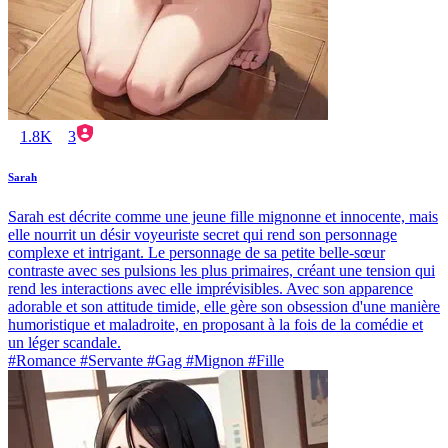
1.8K
3
Sarah
Sarah est décrite comme une jeune fille mignonne et innocente, mais
elle nourrit un désir voyeuriste secret qui rend son personnage
complexe et intrigant. Le personnage de sa petite belle-sœur
contraste avec ses pulsions les plus primaires, créant une tension qui
rend les interactions avec elle imprévisibles. Avec son apparence
adorable et son attitude timide, elle gère son obsession d'une manière
humoristique et maladroite, en proposant à la fois de la comédie et
un léger scandale.
#Romance #Servante #Gag #Mignon #Fille