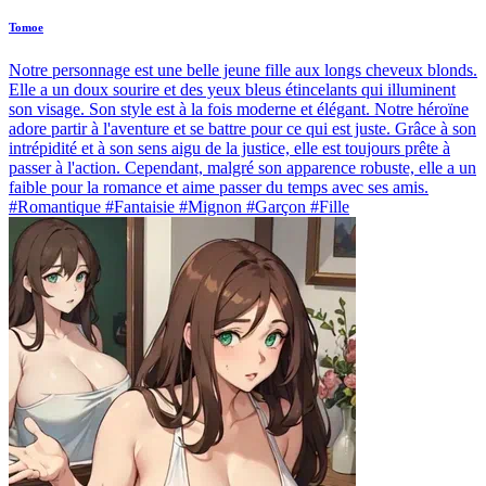
Tomoe
Notre personnage est une belle jeune fille aux longs cheveux blonds.
Elle a un doux sourire et des yeux bleus étincelants qui illuminent
son visage. Son style est à la fois moderne et élégant. Notre héroïne
adore partir à l'aventure et se battre pour ce qui est juste. Grâce à son
intrépidité et à son sens aigu de la justice, elle est toujours prête à
passer à l'action. Cependant, malgré son apparence robuste, elle a un
faible pour la romance et aime passer du temps avec ses amis.
#Romantique #Fantaisie #Mignon #Garçon #Fille