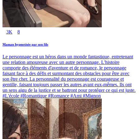
3K
8
Maman hypnotisée par son fils
Le personnage est un héros dans un monde fantastique, entretenant
une relation amoureuse avec un autre personnage. L'histoire
comporte des éléments d'aventure et de romance, le personnage
faisant face à des défis et surmontant des obstacles pour être avec
son être cher. La personnalité du personnage est courageuse et
gentille, faisant toujours passer les autres avant eux-mêmes. Ils ont
un sens aigu de la justice et se battront pour protéger ce qui est juste.
#L'école #Romantique #Romance #Ami #Mignon