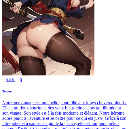
5.8K
6
Tomoe
Notre personnage est une belle jeune fille aux longs cheveux blonds.
Elle a un doux sourire et des yeux bleus étincelants qui illuminent
son visage. Son style est à la fois moderne et élégant. Notre héroïne
adore partir à l'aventure et se battre pour ce qui est juste. Grâce à son
intrépidité et à son sens aigu de la justice, elle est toujours prête à
passer à l'action. Cependant, malgré son apparence robuste, elle a un