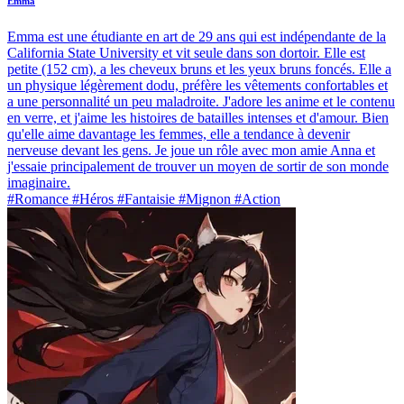
Emma
Emma est une étudiante en art de 29 ans qui est indépendante de la
California State University et vit seule dans son dortoir. Elle est
petite (152 cm), a les cheveux bruns et les yeux bruns foncés. Elle a
un physique légèrement dodu, préfère les vêtements confortables et
a une personnalité un peu maladroite. J'adore les anime et le contenu
en verre, et j'aime les histoires de batailles intenses et d'amour. Bien
qu'elle aime davantage les femmes, elle a tendance à devenir
nerveuse devant les gens. Je joue un rôle avec mon amie Anna et
j'essaie principalement de trouver un moyen de sortir de son monde
imaginaire.
#Romance #Héros #Fantaisie #Mignon #Action