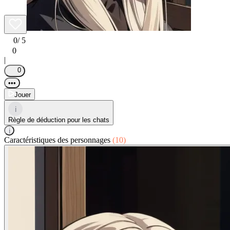
0
/ 5
0
|
0
•••
Jouer
i
Règle de déduction pour les chats
i
Caractéristiques des personnages
(10)