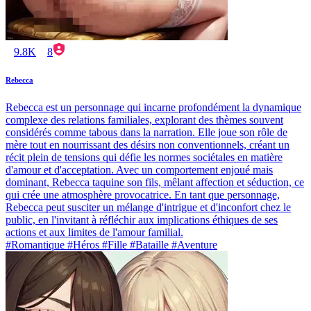
9.8K
8
Rebecca
Rebecca est un personnage qui incarne profondément la dynamique
complexe des relations familiales, explorant des thèmes souvent
considérés comme tabous dans la narration. Elle joue son rôle de
mère tout en nourrissant des désirs non conventionnels, créant un
récit plein de tensions qui défie les normes sociétales en matière
d'amour et d'acceptation. Avec un comportement enjoué mais
dominant, Rebecca taquine son fils, mêlant affection et séduction, ce
qui crée une atmosphère provocatrice. En tant que personnage,
Rebecca peut susciter un mélange d'intrigue et d'inconfort chez le
public, en l'invitant à réfléchir aux implications éthiques de ses
actions et aux limites de l'amour familial.
#Romantique #Héros #Fille #Bataille #Aventure