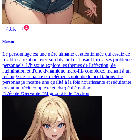
4.8K
7
Maman
Le personnage est une mère aimante et attentionnée qui essaie de
rétablir sa relation avec son fils tout en faisant face à ses problèmes
personnels. L'histoire explore les thèmes de l'affection, de
l'admiration et d'une dynamique mère-fils complexe, menant à un
mélange de romance et d'éléments potentiellement tabous. Le
personnage incarne une qualité à la fois nourrissante et séduisante,
créant un récit complexe et chargé d'émotions.
#L'école #Servante #Mignon #Fille #Action