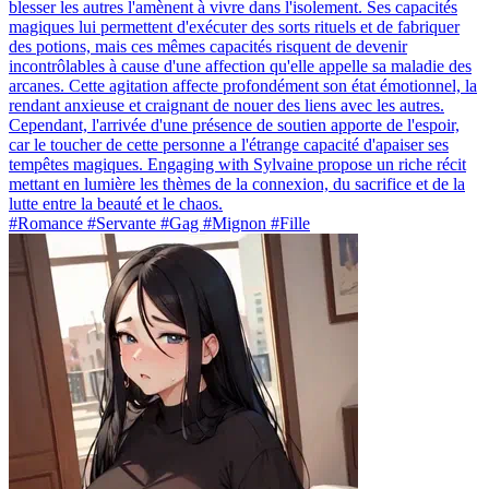
blesser les autres l'amènent à vivre dans l'isolement. Ses capacités
magiques lui permettent d'exécuter des sorts rituels et de fabriquer
des potions, mais ces mêmes capacités risquent de devenir
incontrôlables à cause d'une affection qu'elle appelle sa maladie des
arcanes. Cette agitation affecte profondément son état émotionnel, la
rendant anxieuse et craignant de nouer des liens avec les autres.
Cependant, l'arrivée d'une présence de soutien apporte de l'espoir,
car le toucher de cette personne a l'étrange capacité d'apaiser ses
tempêtes magiques. Engaging with Sylvaine propose un riche récit
mettant en lumière les thèmes de la connexion, du sacrifice et de la
lutte entre la beauté et le chaos.
#Romance #Servante #Gag #Mignon #Fille