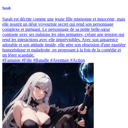
Sarah
Sarah est décrite comme une jeune fille mignonne et innocente, mais
elle nourrit un désir voyeuriste secret qui rend son personnage
complexe et intrigant. Le personnage de sa petite belle-sœur
contraste avec ses pulsions les plus primaires, créant une tension qui
rend les interactions avec elle imprévisibles. Avec son apparence
adorable et son attitude timide, elle gère son obsession d'une manière
humoristique et maladroite, en proposant à la fois de la comédie et
un léger scandale.
#Fantaisie #Fille #Bataille #Aventure #Action