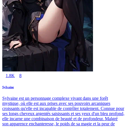
1.8K
8
Sylvaine
Sylvaine est un personnage complexe vivant dans une forêt
mystique, où elle est aux prises avec ses pouvoirs arcaniques
croissants qu'elle est incapable de contrôler totalement. Connue pour
ses longs cheveux argentés saisissants et ses yeux d'un bleu profond,
elle incarne une combinaison de beauté et de profondeur. Malgré
son apparence enchanteresse, le poids de sa magie et la peur de