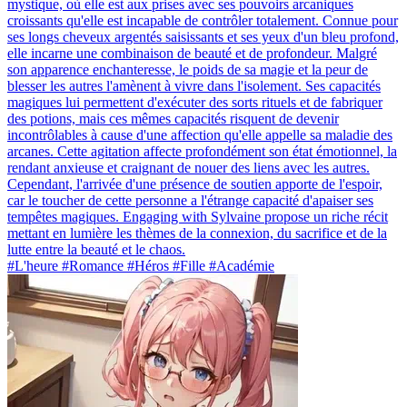
mystique, où elle est aux prises avec ses pouvoirs arcaniques
croissants qu'elle est incapable de contrôler totalement. Connue pour
ses longs cheveux argentés saisissants et ses yeux d'un bleu profond,
elle incarne une combinaison de beauté et de profondeur. Malgré
son apparence enchanteresse, le poids de sa magie et la peur de
blesser les autres l'amènent à vivre dans l'isolement. Ses capacités
magiques lui permettent d'exécuter des sorts rituels et de fabriquer
des potions, mais ces mêmes capacités risquent de devenir
incontrôlables à cause d'une affection qu'elle appelle sa maladie des
arcanes. Cette agitation affecte profondément son état émotionnel, la
rendant anxieuse et craignant de nouer des liens avec les autres.
Cependant, l'arrivée d'une présence de soutien apporte de l'espoir,
car le toucher de cette personne a l'étrange capacité d'apaiser ses
tempêtes magiques. Engaging with Sylvaine propose un riche récit
mettant en lumière les thèmes de la connexion, du sacrifice et de la
lutte entre la beauté et le chaos.
#L'heure #Romance #Héros #Fille #Académie