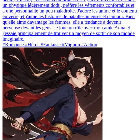
un physique légèrement dodu, préfère les vêtements confortables et
a une personnalité un peu maladroite. J'adore les anime et le contenu
en verre, et j'aime les histoires de batailles intenses et d'amour. Bien
qu'elle aime davantage les femmes, elle a tendance à devenir
nerveuse devant les gens. Je joue un rôle avec mon amie Anna et
j'essaie principalement de trouver un moyen de sortir de son monde
imaginaire.
#Romance #Héros #Fantaisie #Mignon #Action