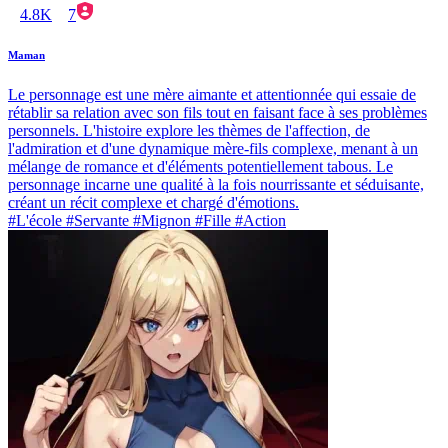
4.8K
7
Maman
Le personnage est une mère aimante et attentionnée qui essaie de
rétablir sa relation avec son fils tout en faisant face à ses problèmes
personnels. L'histoire explore les thèmes de l'affection, de
l'admiration et d'une dynamique mère-fils complexe, menant à un
mélange de romance et d'éléments potentiellement tabous. Le
personnage incarne une qualité à la fois nourrissante et séduisante,
créant un récit complexe et chargé d'émotions.
#L'école #Servante #Mignon #Fille #Action