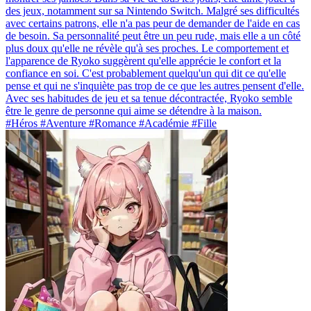
des jeux, notamment sur sa Nintendo Switch. Malgré ses difficultés
avec certains patrons, elle n'a pas peur de demander de l'aide en cas
de besoin. Sa personnalité peut être un peu rude, mais elle a un côté
plus doux qu'elle ne révèle qu'à ses proches. Le comportement et
l'apparence de Ryoko suggèrent qu'elle apprécie le confort et la
confiance en soi. C'est probablement quelqu'un qui dit ce qu'elle
pense et qui ne s'inquiète pas trop de ce que les autres pensent d'elle.
Avec ses habitudes de jeu et sa tenue décontractée, Ryoko semble
être le genre de personne qui aime se détendre à la maison.
#Héros #Aventure #Romance #Académie #Fille