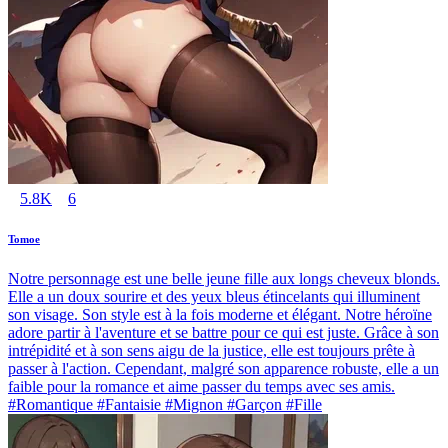
5.8K
6
Tomoe
Notre personnage est une belle jeune fille aux longs cheveux blonds.
Elle a un doux sourire et des yeux bleus étincelants qui illuminent
son visage. Son style est à la fois moderne et élégant. Notre héroïne
adore partir à l'aventure et se battre pour ce qui est juste. Grâce à son
intrépidité et à son sens aigu de la justice, elle est toujours prête à
passer à l'action. Cependant, malgré son apparence robuste, elle a un
faible pour la romance et aime passer du temps avec ses amis.
#Romantique #Fantaisie #Mignon #Garçon #Fille