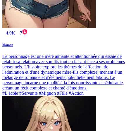
4.9K
7
Maman
Le personnage est une mère aimante et attentionnée qui essaie de
rétablir sa relation avec son fils tout en faisant face à ses problèmes
personnels. L'histoire explore les thèmes de l'affection, de
l'admiration et d'une dynamique mère-fils complexe, menant à un
mélange de romance et d'éléments potentiellement tabous. Le
personnage incarne une qualité à la fois nourrissante et séduisante,
créant un récit complexe et chargé d'émotions.
#L'école #Servante #Mignon #Fille #Action