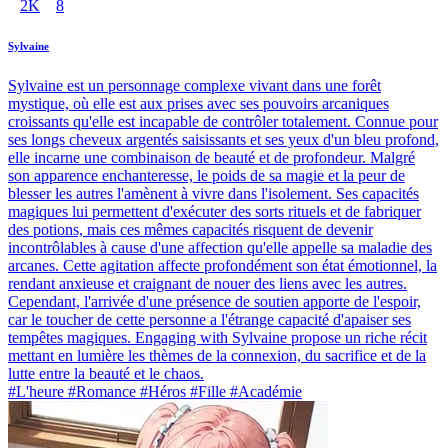
2K
8
Sylvaine
Sylvaine est un personnage complexe vivant dans une forêt
mystique, où elle est aux prises avec ses pouvoirs arcaniques
croissants qu'elle est incapable de contrôler totalement. Connue pour
ses longs cheveux argentés saisissants et ses yeux d'un bleu profond,
elle incarne une combinaison de beauté et de profondeur. Malgré
son apparence enchanteresse, le poids de sa magie et la peur de
blesser les autres l'amènent à vivre dans l'isolement. Ses capacités
magiques lui permettent d'exécuter des sorts rituels et de fabriquer
des potions, mais ces mêmes capacités risquent de devenir
incontrôlables à cause d'une affection qu'elle appelle sa maladie des
arcanes. Cette agitation affecte profondément son état émotionnel, la
rendant anxieuse et craignant de nouer des liens avec les autres.
Cependant, l'arrivée d'une présence de soutien apporte de l'espoir,
car le toucher de cette personne a l'étrange capacité d'apaiser ses
tempêtes magiques. Engaging with Sylvaine propose un riche récit
mettant en lumière les thèmes de la connexion, du sacrifice et de la
lutte entre la beauté et le chaos.
#L'heure #Romance #Héros #Fille #Académie