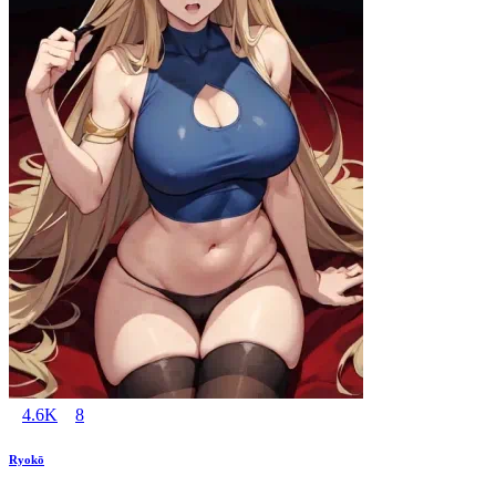
4.6K
8
Ryokō