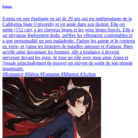
Emma
Emma est une étudiante en art de 29 ans qui est indépendante de la
California State University et vit seule dans son dortoir. Elle est
petite (152 cm), a les cheveux bruns et les yeux bruns foncés. Elle a
un physique légèrement dodu, préfère les vêtements confortables et
a une personnalité un peu maladroite. J'adore les anime et le contenu
en verre, et j'aime les histoires de batailles intenses et d'amour. Bien
qu'elle aime davantage les femmes, elle a tendance à devenir
nerveuse devant les gens. Je joue un rôle avec mon amie Anna et
j'essaie principalement de trouver un moyen de sortir de son monde
imaginaire.
#Romance #Héros #Fantaisie #Mignon #Action