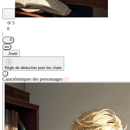
0
/ 5
0
|
0
•••
Jouer
i
Règle de déduction pour les chats
i
Caractéristiques des personnages
(7)