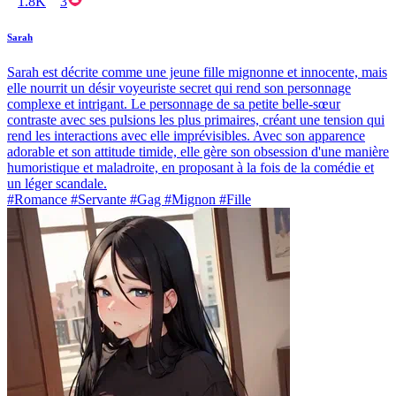
1.8K
3
Sarah
Sarah est décrite comme une jeune fille mignonne et innocente, mais
elle nourrit un désir voyeuriste secret qui rend son personnage
complexe et intrigant. Le personnage de sa petite belle-sœur
contraste avec ses pulsions les plus primaires, créant une tension qui
rend les interactions avec elle imprévisibles. Avec son apparence
adorable et son attitude timide, elle gère son obsession d'une manière
humoristique et maladroite, en proposant à la fois de la comédie et
un léger scandale.
#Romance #Servante #Gag #Mignon #Fille