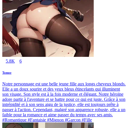
5.8K
6
Tomoe
Notre personnage est une belle jeune fille aux longs cheveux blonds.
Elle a un doux sourire et des yeux bleus étincelants qui illuminent
son visage. Son style est à la fois moderne et élégant. Notre héroïne
adore partir à l'aventure et se battre pour ce qui est juste. Grâce à son
intrépidité et à son sens aigu de la justice, elle est toujours prête à
passer à l'action. Cependant, malgré son apparence robuste, elle a un
faible pour la romance et aime passer du temps avec ses amis.
#Romantique #Fantaisie #Mignon #Garçon #Fille