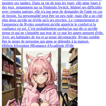
montrer ses jambes. Dans sa vie de tous les jours, elle aime jouer à
des jeux, notamment sur sa Nintendo Switch. Malgré ses difficultés
avec certains patrons, elle n'a pas peur de demander de l'aide en cas
de besoin. Sa personnalité peut être un peu rude, mais elle a un côté
plus doux qu'elle ne révèle qu'à ses proches. Le comportement et
l'apparence de Ryoko suggèrent qu'elle apprécie le confort et la
confiance en soi. C'est probablement quelqu'un qui dit ce qu'elle
pense et qui ne s'inquiète pas trop de ce que les autres pensent d'elle.
Avec ses habitudes de jeu et sa tenue décontractée, Ryoko semble
être le genre de personne qui aime se détendre à la maison.
#Héros #Aventure #Romance #Académie #Fille