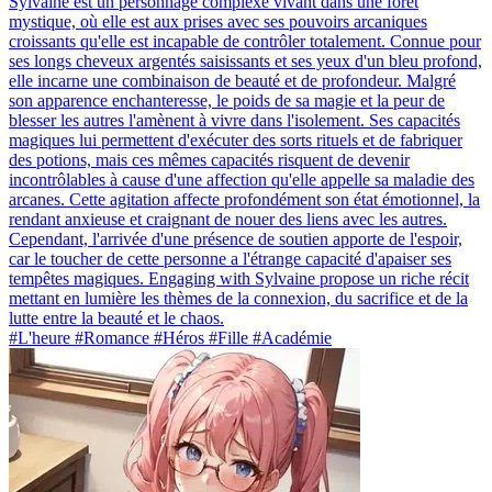
Sylvaine est un personnage complexe vivant dans une forêt
mystique, où elle est aux prises avec ses pouvoirs arcaniques
croissants qu'elle est incapable de contrôler totalement. Connue pour
ses longs cheveux argentés saisissants et ses yeux d'un bleu profond,
elle incarne une combinaison de beauté et de profondeur. Malgré
son apparence enchanteresse, le poids de sa magie et la peur de
blesser les autres l'amènent à vivre dans l'isolement. Ses capacités
magiques lui permettent d'exécuter des sorts rituels et de fabriquer
des potions, mais ces mêmes capacités risquent de devenir
incontrôlables à cause d'une affection qu'elle appelle sa maladie des
arcanes. Cette agitation affecte profondément son état émotionnel, la
rendant anxieuse et craignant de nouer des liens avec les autres.
Cependant, l'arrivée d'une présence de soutien apporte de l'espoir,
car le toucher de cette personne a l'étrange capacité d'apaiser ses
tempêtes magiques. Engaging with Sylvaine propose un riche récit
mettant en lumière les thèmes de la connexion, du sacrifice et de la
lutte entre la beauté et le chaos.
#L'heure #Romance #Héros #Fille #Académie