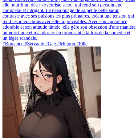
elle nourrit un désir voyeuriste secret qui rend son personnage
complexe et intrigant. Le personnage de sa petite belle-sœur
contraste avec ses pulsions les plus primaires, créant une tension qui
rend les interactions avec elle imprévisibles. Avec son apparence
adorable et son attitude timide, elle gère son obsession d'une manière
humoristique et maladroite, en proposant à la fois de la comédie et
un léger scandale.
#Romance #Servante #Gag #Mignon #Fille