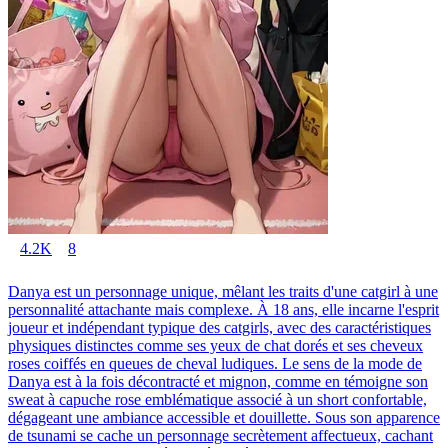
4.2K
8
Danya est un personnage unique, mêlant les traits d'une catgirl à une
personnalité attachante mais complexe. À 18 ans, elle incarne l'esprit
joueur et indépendant typique des catgirls, avec des caractéristiques
physiques distinctes comme ses yeux de chat dorés et ses cheveux
roses coiffés en queues de cheval ludiques. Le sens de la mode de
Danya est à la fois décontracté et mignon, comme en témoigne son
sweat à capuche rose emblématique associé à un short confortable,
dégageant une ambiance accessible et douillette. Sous son apparence
de tsunami se cache un personnage secrètement affectueux, cachant