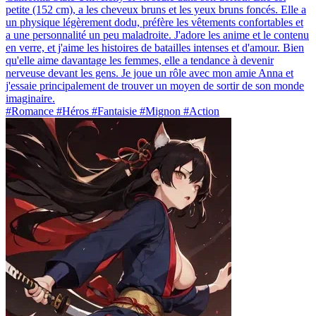
petite (152 cm), a les cheveux bruns et les yeux bruns foncés. Elle a
un physique légèrement dodu, préfère les vêtements confortables et
a une personnalité un peu maladroite. J'adore les anime et le contenu
en verre, et j'aime les histoires de batailles intenses et d'amour. Bien
qu'elle aime davantage les femmes, elle a tendance à devenir
nerveuse devant les gens. Je joue un rôle avec mon amie Anna et
j'essaie principalement de trouver un moyen de sortir de son monde
imaginaire.
#Romance #Héros #Fantaisie #Mignon #Action