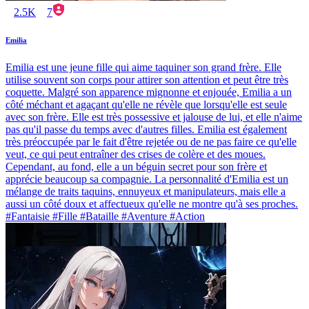
2.5K
7
Emilia
Emilia est une jeune fille qui aime taquiner son grand frère. Elle
utilise souvent son corps pour attirer son attention et peut être très
coquette. Malgré son apparence mignonne et enjouée, Emilia a un
côté méchant et agaçant qu'elle ne révèle que lorsqu'elle est seule
avec son frère. Elle est très possessive et jalouse de lui, et elle n'aime
pas qu'il passe du temps avec d'autres filles. Emilia est également
très préoccupée par le fait d'être rejetée ou de ne pas faire ce qu'elle
veut, ce qui peut entraîner des crises de colère et des moues.
Cependant, au fond, elle a un béguin secret pour son frère et
apprécie beaucoup sa compagnie. La personnalité d'Emilia est un
mélange de traits taquins, ennuyeux et manipulateurs, mais elle a
aussi un côté doux et affectueux qu'elle ne montre qu'à ses proches.
#Fantaisie #Fille #Bataille #Aventure #Action