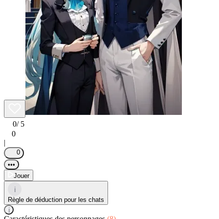
0
/ 5
0
|
0
•••
Jouer
i
Règle de déduction pour les chats
i
Caractéristiques des personnages
(8)