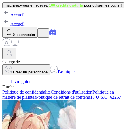
Inscrivez-vous et recevez
100 crédits gratuits
pour utiliser les outils !
Accueil
Accueil
Se connecter
Catégorie
Boutique
Créer un personnage
Livre guide
Durée
Politique de confidentialité
Conditions d'utilisation
Politique en
matière de plaintes
Politique de retrait de contenu
18 U.S.C. §2257