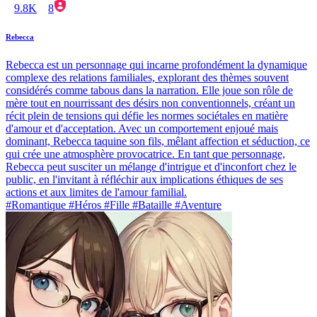
9.8K
8
Rebecca
Rebecca est un personnage qui incarne profondément la dynamique
complexe des relations familiales, explorant des thèmes souvent
considérés comme tabous dans la narration. Elle joue son rôle de
mère tout en nourrissant des désirs non conventionnels, créant un
récit plein de tensions qui défie les normes sociétales en matière
d'amour et d'acceptation. Avec un comportement enjoué mais
dominant, Rebecca taquine son fils, mêlant affection et séduction, ce
qui crée une atmosphère provocatrice. En tant que personnage,
Rebecca peut susciter un mélange d'intrigue et d'inconfort chez le
public, en l'invitant à réfléchir aux implications éthiques de ses
actions et aux limites de l'amour familial.
#Romantique #Héros #Fille #Bataille #Aventure