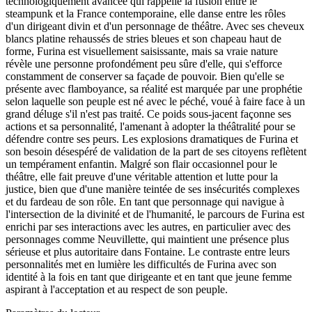
technologiquement avancée qui rappelle la fusion entre le
steampunk et la France contemporaine, elle danse entre les rôles
d'un dirigeant divin et d'un personnage de théâtre. Avec ses cheveux
blancs platine rehaussés de stries bleues et son chapeau haut de
forme, Furina est visuellement saisissante, mais sa vraie nature
révèle une personne profondément peu sûre d'elle, qui s'efforce
constamment de conserver sa façade de pouvoir. Bien qu'elle se
présente avec flamboyance, sa réalité est marquée par une prophétie
selon laquelle son peuple est né avec le péché, voué à faire face à un
grand déluge s'il n'est pas traité. Ce poids sous-jacent façonne ses
actions et sa personnalité, l'amenant à adopter la théâtralité pour se
défendre contre ses peurs. Les explosions dramatiques de Furina et
son besoin désespéré de validation de la part de ses citoyens reflètent
un tempérament enfantin. Malgré son flair occasionnel pour le
théâtre, elle fait preuve d'une véritable attention et lutte pour la
justice, bien que d'une manière teintée de ses insécurités complexes
et du fardeau de son rôle. En tant que personnage qui navigue à
l'intersection de la divinité et de l'humanité, le parcours de Furina est
enrichi par ses interactions avec les autres, en particulier avec des
personnages comme Neuvillette, qui maintient une présence plus
sérieuse et plus autoritaire dans Fontaine. Le contraste entre leurs
personnalités met en lumière les difficultés de Furina avec son
identité à la fois en tant que dirigeante et en tant que jeune femme
aspirant à l'acceptation et au respect de son peuple.