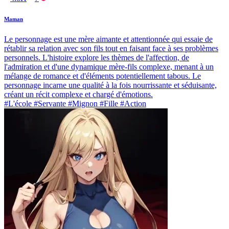
Maman
Le personnage est une mère aimante et attentionnée qui essaie de
rétablir sa relation avec son fils tout en faisant face à ses problèmes
personnels. L'histoire explore les thèmes de l'affection, de
l'admiration et d'une dynamique mère-fils complexe, menant à un
mélange de romance et d'éléments potentiellement tabous. Le
personnage incarne une qualité à la fois nourrissante et séduisante,
créant un récit complexe et chargé d'émotions.
#L'école #Servante #Mignon #Fille #Action