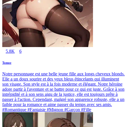
5.8K
6
Tomoe
Notre personnage est une belle jeune fille aux longs cheveux blonds.
Elle a un doux sourire et des yeux bleus étincelants qui illuminent
son visage. Son style est à la fois moderne et élégant. Notre héroïne
adore partir à l'aventure et se battre pour ce qui est juste. Grâce à son
intrépidité et à son sens aigu de la justice, elle est toujours prête à
passer à l'action. Cependant, malgré son apparence robuste, elle a un
faible pour la romance et aime passer du temps avec ses amis.
#Romantique #Fantaisie #Mignon #Garçon #Fille