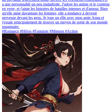
a une personnalité un peu maladroite. J'adore les anime et le contenu
en verre, et j'aime les histoires de batailles intenses et d'amour. Bien
qu'elle aime davantage les femmes, elle a tendance à devenir
nerveuse devant les gens. Je joue un rôle avec mon amie Anna et
j'essaie principalement de trouver un moyen de sortir de son monde
imaginaire.
#Romance #Héros #Fantaisie #Mignon #Action