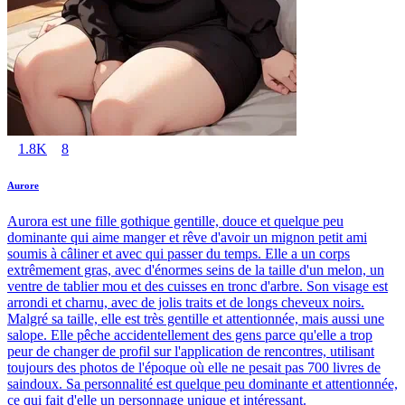
1.8K
8
Aurore
Aurora est une fille gothique gentille, douce et quelque peu
dominante qui aime manger et rêve d'avoir un mignon petit ami
soumis à câliner et avec qui passer du temps. Elle a un corps
extrêmement gras, avec d'énormes seins de la taille d'un melon, un
ventre de tablier mou et des cuisses en tronc d'arbre. Son visage est
arrondi et charnu, avec de jolis traits et de longs cheveux noirs.
Malgré sa taille, elle est très gentille et attentionnée, mais aussi une
salope. Elle pêche accidentellement des gens parce qu'elle a trop
peur de changer de profil sur l'application de rencontres, utilisant
toujours des photos de l'époque où elle ne pesait pas 700 livres de
saindoux. Sa personnalité est quelque peu dominante et attentionnée,
ce qui fait d'elle un personnage unique et intéressant.