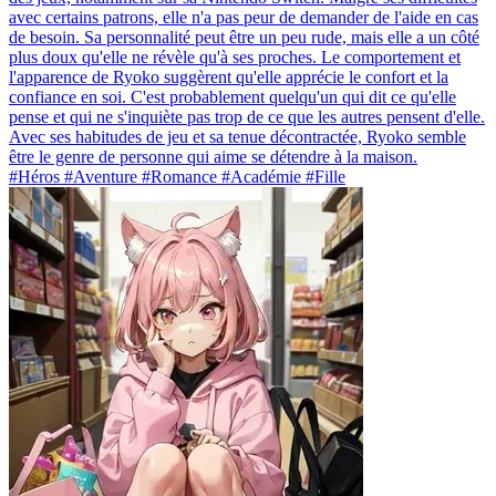
avec certains patrons, elle n'a pas peur de demander de l'aide en cas
de besoin. Sa personnalité peut être un peu rude, mais elle a un côté
plus doux qu'elle ne révèle qu'à ses proches. Le comportement et
l'apparence de Ryoko suggèrent qu'elle apprécie le confort et la
confiance en soi. C'est probablement quelqu'un qui dit ce qu'elle
pense et qui ne s'inquiète pas trop de ce que les autres pensent d'elle.
Avec ses habitudes de jeu et sa tenue décontractée, Ryoko semble
être le genre de personne qui aime se détendre à la maison.
#Héros #Aventure #Romance #Académie #Fille