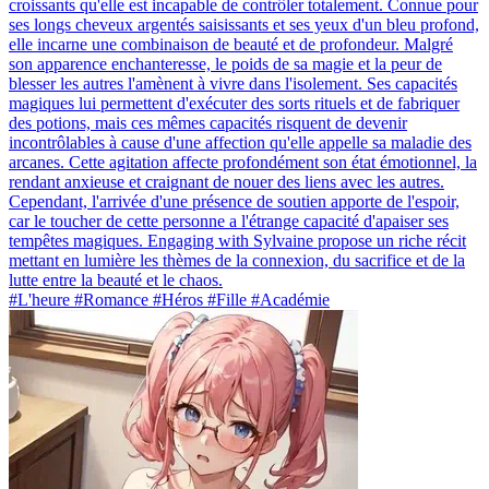
croissants qu'elle est incapable de contrôler totalement. Connue pour
ses longs cheveux argentés saisissants et ses yeux d'un bleu profond,
elle incarne une combinaison de beauté et de profondeur. Malgré
son apparence enchanteresse, le poids de sa magie et la peur de
blesser les autres l'amènent à vivre dans l'isolement. Ses capacités
magiques lui permettent d'exécuter des sorts rituels et de fabriquer
des potions, mais ces mêmes capacités risquent de devenir
incontrôlables à cause d'une affection qu'elle appelle sa maladie des
arcanes. Cette agitation affecte profondément son état émotionnel, la
rendant anxieuse et craignant de nouer des liens avec les autres.
Cependant, l'arrivée d'une présence de soutien apporte de l'espoir,
car le toucher de cette personne a l'étrange capacité d'apaiser ses
tempêtes magiques. Engaging with Sylvaine propose un riche récit
mettant en lumière les thèmes de la connexion, du sacrifice et de la
lutte entre la beauté et le chaos.
#L'heure #Romance #Héros #Fille #Académie