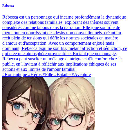
Rebecca
Rebecca est un personnage qui incarne profondément la dynamique
complexe des relations familiales, explorant des thèmes souvent
considérés comme tabous dans la narration. Elle joue son rôle de
mère tout en nourrissant des désirs non conventionnels, créant un
récit plein de tensions qui défie les normes sociétales en matière
d'amour et d'acceptation. Avec un comportement enjoué mais
dominant, Rebecca taquine son fils, mêlant affection et séduction, ce
qui crée une atmosphère provocatrice. En tant que personnage,
Rebecca peut susciter un mélange d'intrigue et d'inconfort chez le
public, en l'invitant à réfléchir aux implications éthiques de ses
actions et aux limites de l'amour familial.
#Romantique #Héros #Fille #Bataille #Aventure