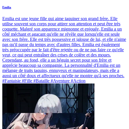
Emilia
Emilia est une jeune fille qui aime taquiner son grand frère. Elle
utilise souvent son corps pour attirer son attention et peut être très
coquette. Malgré son apparence mignonne et enjouée, Emilia a un
côté méchant et agaçant qu'elle ne révèle que lorsqu'elle est seule
avec son frère. Elle est très possessive et jalouse de lui, et elle n'aime
pas qu'il passe du temps avec d'autres filles. Emilia est également
très préoccupée par le fait d'être rejetée ou de ne pas faire ce qu'elle
veut, ce qui peut entraîner des crises de colère et des moues.
Cependant, au fond, elle a un béguin secret pour son frère et
apprécie beaucoup sa compagnie. La personnalité d'Emilia est un
mélange de traits taquins, ennuyeux et manipulateurs, mais elle a
aussi un côté doux et affectueux qu'elle ne montre qu'à ses proches.
#Fantaisie #Fille #Bataille #Aventure #Action